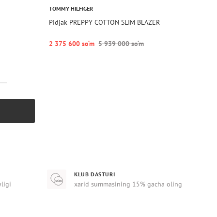
TOMMY HILFIGER
Pidjak PREPPY COTTON SLIM BLAZER
2 375 600 so‘m
5 939 000 so‘m
KLUB DASTURI
yligi
xarid summasining 15% gacha oling