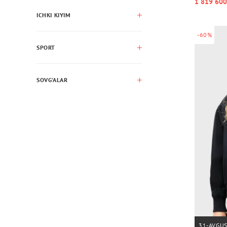
1 819 600
ICHKI KIYIM
-60%
SPORT
SOVG’ALAR
31-AVGU