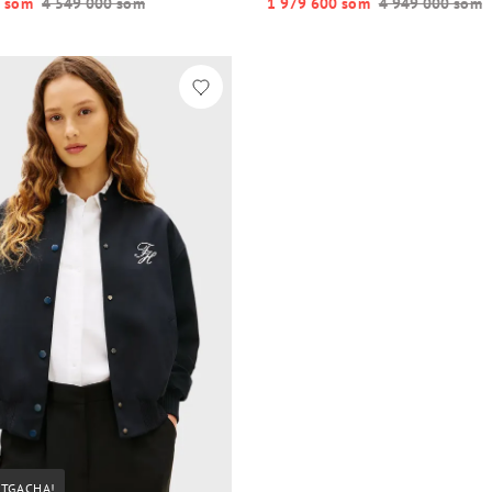
 so‘m
4 549 000 so‘m
1 979 600 so‘m
4 949 000 so‘m
STGACHA!