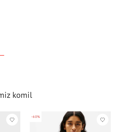
imiz komil
-60%