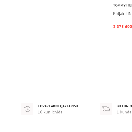
TOMMY HIL
Pidjak LI
2 375 600
TOVARLARNI QAYTARISH
BUTUN O
10 kun ichida
1 kunda