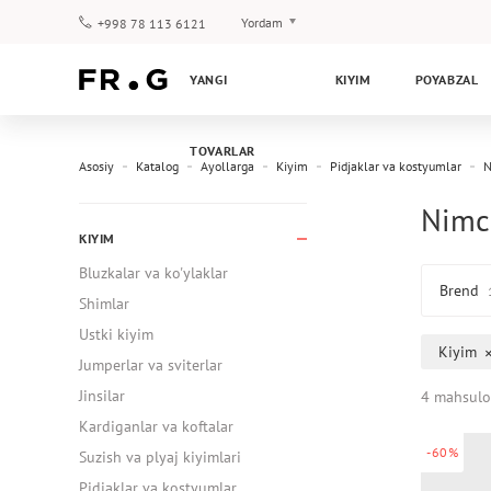
Yordam
+998 78 113 6121
To‘lov va yetkazib berish
YANGI
KIYIM
POYABZAL
Savol-javoblar
Klub dasturi
TOVARLAR
Kafolat
Asosiy
Katalog
Ayollarga
Kiyim
Pidjaklar va kostyumlar
N
Nimch
KIYIM
Bluzkalar va ko'ylaklar
Brend
Shimlar
Ustki kiyim
Kiyim
Jumperlar va sviterlar
Jinsilar
4 mahsulo
Kardiganlar va koftalar
-60%
Suzish va plyaj kiyimlari
Pidjaklar va kostyumlar