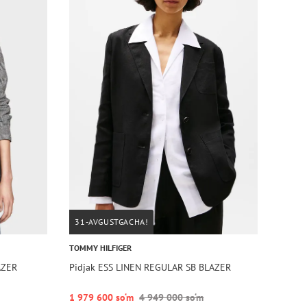
31-AVGUSTGACHA!
TOMMY HILFIGER
AZER
Pidjak ESS LINEN REGULAR SB BLAZER
1 979 600 so‘m
4 949 000 so‘m