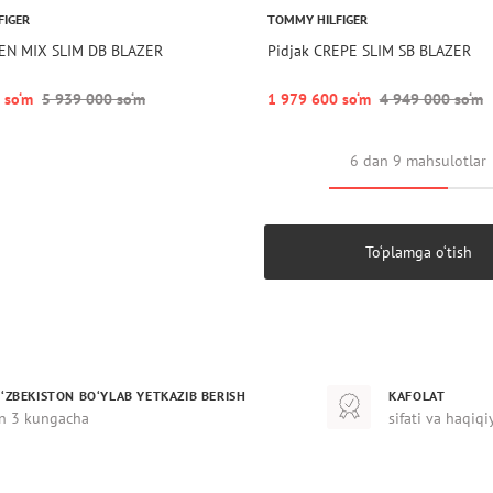
FIGER
TOMMY HILFIGER
NEN MIX SLIM DB BLAZER
Pidjak CREPE SLIM SB BLAZER
 so‘m
5 939 000 so‘m
1 979 600 so‘m
4 949 000 so‘m
6 dan 9 mahsulotlar
To‘plamga o‘tish
‘ZBEKISTON BO‘YLAB YETKAZIB BERISH
KAFOLAT
n 3 kungacha
sifati va haqiqi