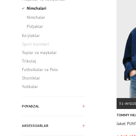
Nimchalari
Nimchalar
Pidjaklar
Ko'ylaklar
Sport kiyimlari
Toplar va maykalar
Trikotaj
Futbolkalar va Polo
Shortiklar
Yubkalar
31-AVGU
POYABZAL
TOMMY HIL
Jaket PUN
AKSESSUARLAR