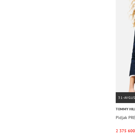
31-AVGU
TOMMY HIL
Pidjak P
2 375 600