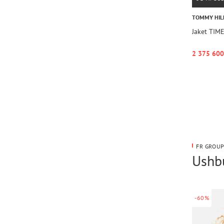
TOMMY HIL
Jaket TI
2 375 600
FR GROUP
Ushbu
-60%