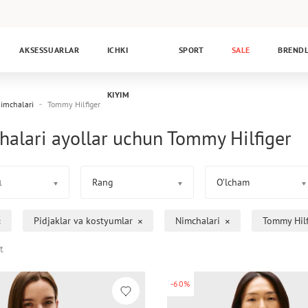
AKSESSUARLAR
ICHKI
SPORT
SALE
BREND
KIYIM
imchalari
Tommy Hilfiger
alari ayollar uchun Tommy Hilfiger
Rang
O’lcham
1
Pidjaklar va kostyumlar
Nimchalari
Tommy Hilf
t
-60%