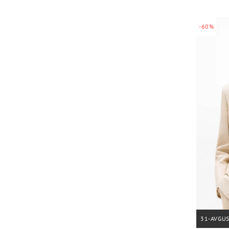
-60%
31-AVGU