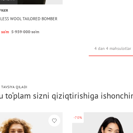
FIGER
MELESS WOOL TAILORED BOMBER
 so‘m
5 939 000 so‘m
4 dan 4 mahsulotlar
 TAVSIYA QILADI
 to‘plam sizni qiziqtirishiga ishonch
-70%