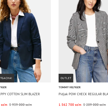
STGACHA!
OUTLET
FIGER
TOMMY HILFIGER
REPPY COTTON SLIM BLAZER
Pidjak POW CHECK REGULAR BL
 so‘m
5 939 000 so‘m
1 562 700 so‘m
5 209 000 so‘m