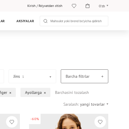
Kirish
/
Ro‘yxatdan o‘tish
O‘zb
O‘zb
LAR
AKSIYALAR
Рус
Jins
Barcha filtrlar
1
iger
Ayollarga
Barchasini tozalash
Saralash:
yangi tovarlar
-60%