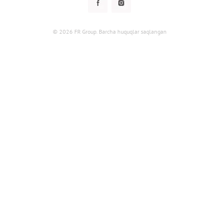
Maxfiylik siyosati
Klub dasturi
Klub dasturi
Yangiliklar
Tarqatmalar
Kafolat
© 2026 FR Group. Barcha huquqlar saqlangan
Foydalanuvchi bilan kelishuv
Kontaktlar