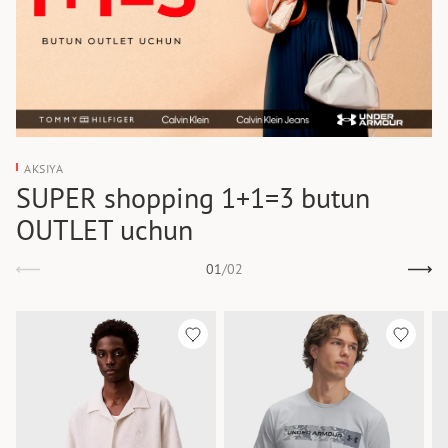
AKSIYA
SUPER shopping 1+1=3 butun
OUTLET uchun
01
/
02