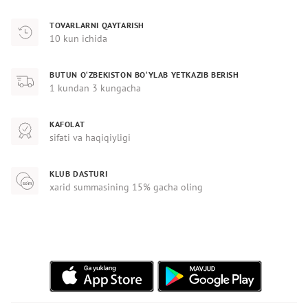
TOVARLARNI QAYTARISH
10 kun ichida
BUTUN O‘ZBEKISTON BO‘YLAB YETKAZIB BERISH
1 kundan 3 kungacha
KAFOLAT
sifati va haqiqiyligi
KLUB DASTURI
xarid summasining 15% gacha oling