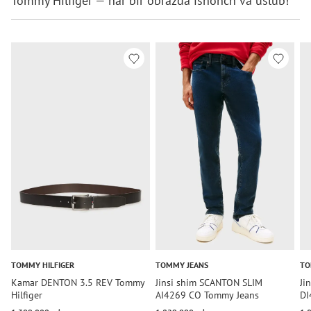
Tommy Hilfiger — har bir obrazda ishonch va uslub!
TOMMY HILFIGER
TOMMY JEANS
TO
Kamar DENTON 3.5 REV Tommy
Jinsi shim SCANTON SLIM
Ji
Hilfiger
AI4269 CO Tommy Jeans
DI