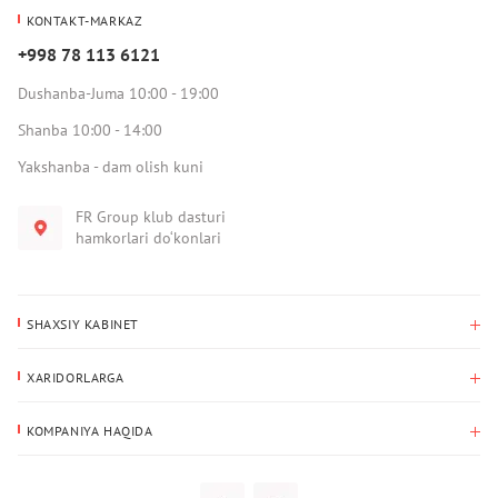
KONTAKT-MARKAZ
+998 78 113 6121
Dushanba-Juma 10:00 - 19:00
Shanba 10:00 - 14:00
Yakshanba - dam olish kuni
FR Group klub dasturi
hamkorlari do‘konlari
SHAXSIY KABINET
Xaridlar tarixi
XARIDORLARGA
Mening ma’lumotlarim
To‘lov va yetkazib berish
Yetkazib berish manzili
KOMPANIYA HAQIDA
Qaytarish
Biz haqimizda
Sevimlilar
Savol-javoblar