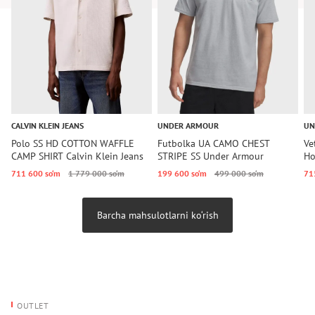
CALVIN KLEIN JEANS
UNDER ARMOUR
UN
Polo SS HD COTTON WAFFLE
Futbolka UA CAMO CHEST
Ve
CAMP SHIRT Calvin Klein Jeans
STRIPE SS Under Armour
Ho
711 600 so‘m
1 779 000 so‘m
199 600 so‘m
499 000 so‘m
71
Barcha mahsulotlarni ko‘rish
OUTLET