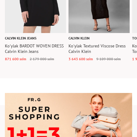
CALVIN KLEIN JEANS
CALVIN KLEIN
TO
Koʻylak BARDOT WOVEN DRESS
Koʻylak Textured Viscose Dress
Ko
Calvin Klein Jeans
Calvin Klein
To
871 600 so‘m
2 179 000 so‘m
3 643 600 so‘m
9 109 000 so‘m
1 