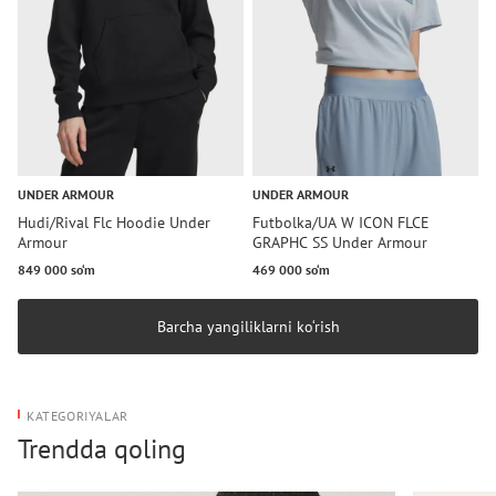
UNDER ARMOUR
UNDER ARMOUR
U
Hudi/Rival Flc Hoodie Under
Futbolka/UA W ICON FLCE
F
Armour
GRAPHC SS Under Armour
A
849 000 so‘m
469 000 so‘m
6
Barcha yangiliklarni ko‘rish
KATEGORIYALAR
Trendda qoling