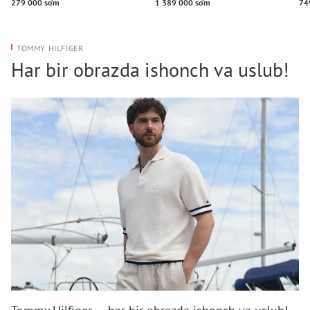
279 000 so‘m
1 389 000 so‘m
74
TOMMY HILFIGER
Har bir obrazda ishonch va uslub!