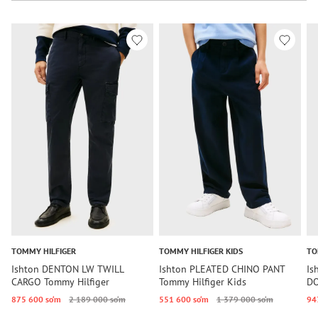
TOMMY HILFIGER
TOMMY HILFIGER KIDS
TO
Ishton DENTON LW TWILL
Ishton PLEATED CHINO PANT
Is
CARGO Tommy Hilfiger
Tommy Hilfiger Kids
DO
875 600 so‘m
2 189 000 so‘m
551 600 so‘m
1 379 000 so‘m
94