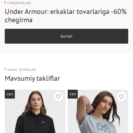
CHEGIRMALAR
Under Armour: erkaklar tovarlariga -60%
chegirma
Ko'rish
YANGI TOVARLAR
Mavsumiy takliflar
NEW
NEW