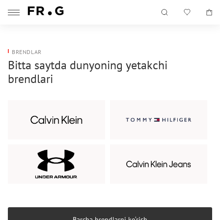
BRENDLAR
Bitta saytda dunyoning yetakchi
brendlari
Barcha brendlarni ko‘rish