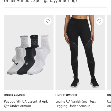
Under Armour: Sportga tayyor bo‘ling!
UNDER ARMOUR
UNDER ARMOUR
UN
Paypoq Yth UA Essential 6pk
Legins UA Vanish Seamless
Uz
Qtr Under Armour
Legging Under Armour
Ar
Ar