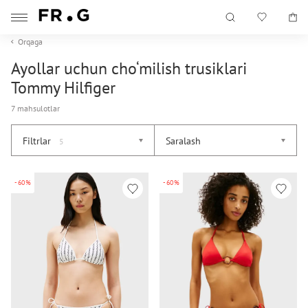
Orqaga
Ayollar uchun cho‘milish trusiklari
Tommy Hilfiger
7 mahsulotlar
Filtrlar
Saralash
5
-60%
-60%