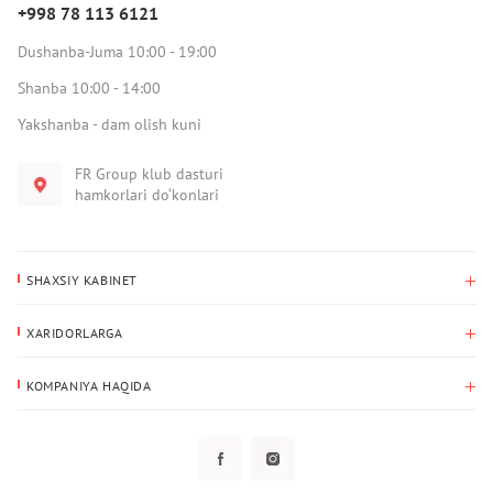
+998 78 113 6121
Dushanba-Juma 10:00 - 19:00
Shanba 10:00 - 14:00
Yakshanba - dam olish kuni
FR Group klub dasturi
hamkorlari do‘konlari
SHAXSIY KABINET
Xaridlar tarixi
XARIDORLARGA
Mening ma’lumotlarim
To‘lov va yetkazib berish
Yetkazib berish manzili
KOMPANIYA HAQIDA
Qaytarish
Biz haqimizda
Sevimlilar
Savol-javoblar
Maxfiylik siyosati
Klub dasturi
Klub dasturi