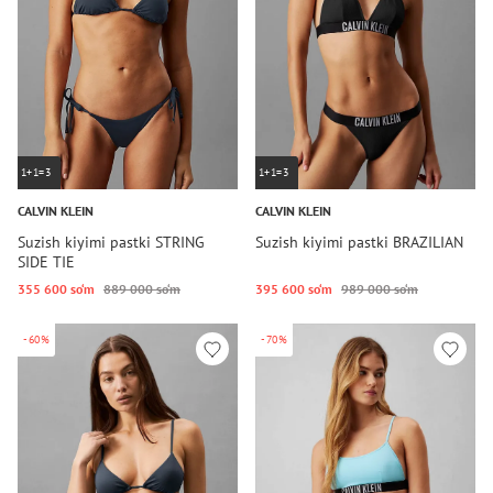
1+1=3
1+1=3
CALVIN KLEIN
CALVIN KLEIN
Suzish kiyimi pastki STRING
Suzish kiyimi pastki BRAZILIAN
SIDE TIE
355 600 so‘m
889 000 so‘m
395 600 so‘m
989 000 so‘m
-60%
-70%