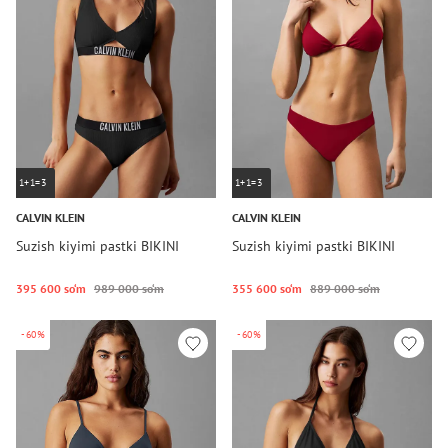
1+1=3
1+1=3
CALVIN KLEIN
CALVIN KLEIN
Suzish kiyimi pastki BIKINI
Suzish kiyimi pastki BIKINI
395 600 so‘m
989 000 so‘m
355 600 so‘m
889 000 so‘m
-60%
-60%