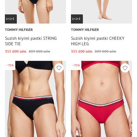
1+1=3
1+1=3
TOMMY HILFIGER
TOMMY HILFIGER
Suzish kiyimi pastki STRING
Suzish kiyimi pastki CHEEKY
SIDE TIE
HIGH LEG
355 600 so‘m
889 000 so‘m
355 600 so‘m
889 000 so‘m
-70%
-70%