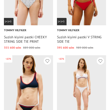
1+1=3
1+1=3
TOMMY HILFIGER
TOMMY HILFIGER
Suzish kiyimi pastki CHEEKY
Suzish kiyimi pastki V STRING
STRING SIDE TIE PRINT
SIDE TIE
355 600 so‘m
889 000 so‘m
395 600 so‘m
989 000 so‘m
-60%
-60%