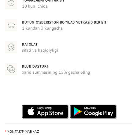
TOVARLARNI QAYTARISH
10 kun ichida
BUTUN O‘ZBEKISTON BO‘YLAB YETKAZIB BERISH
1 kundan 3 kungacha
KAFOLAT
sifati va haqiqiyligi
KLUB DASTURI
xarid summasining 15% gacha oling
KONTAKT-MARKAZ