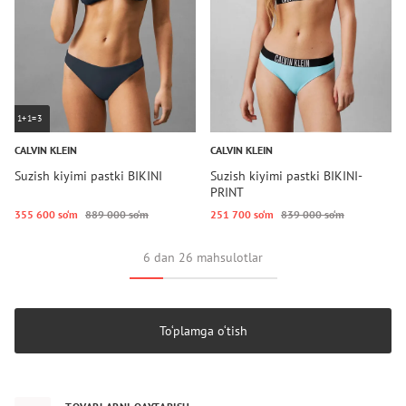
1+1=3
CALVIN KLEIN
CALVIN KLEIN
Suzish kiyimi pastki BIKINI
Suzish kiyimi pastki BIKINI-
PRINT
355 600 so‘m
889 000 so‘m
251 700 so‘m
839 000 so‘m
6 dan 26 mahsulotlar
To‘plamga o‘tish