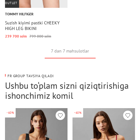
OUTLET
TOMMY HILFIGER
Suzish kiyimi pastki CHEEKY
HIGH LEG BIKINI
239 700 so‘m
799 000 so‘m
7 dan 7 mahsulotlar
FR GROUP TAVSIYA QILADI
Ushbu to‘plam sizni qiziqtirishiga
ishonchimiz komil
-60%
-60%