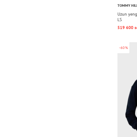
TOMMY HIL
Uzun yeng
LS
519 600 s
-60%