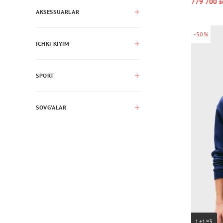
779 700 s
AKSESSUARLAR
-50%
ICHKI KIYIM
SPORT
SOVG’ALAR
1+1=3