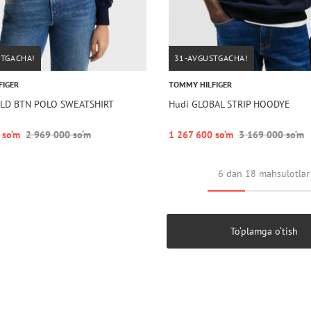
STGACHA!
31-AVGUSTGACHA!
FIGER
TOMMY HILFIGER
OLD BTN POLO SWEATSHIRT
Hudi GLOBAL STRIP HOODYE
 so‘m
2 969 000 so‘m
1 267 600 so‘m
3 169 000 so‘m
6 dan 18 mahsulotlar
To‘plamga o‘tish