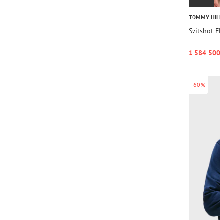
TOMMY HIL
Svitshot F
1 584 500
-60%