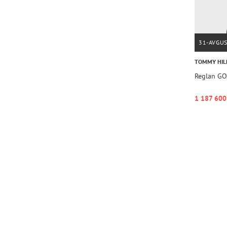
31-AVGU
TOMMY HIL
Reglan G
1 187 600