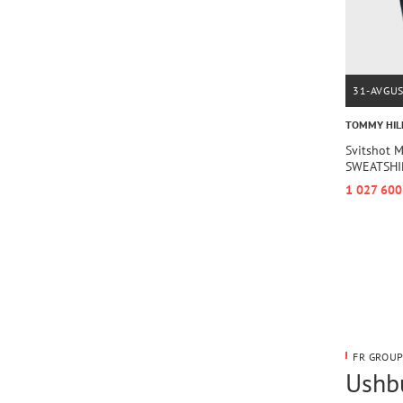
31-AVGU
TOMMY HIL
Svitshot
SWEATSHI
1 027 600
FR GROUP
Ushbu