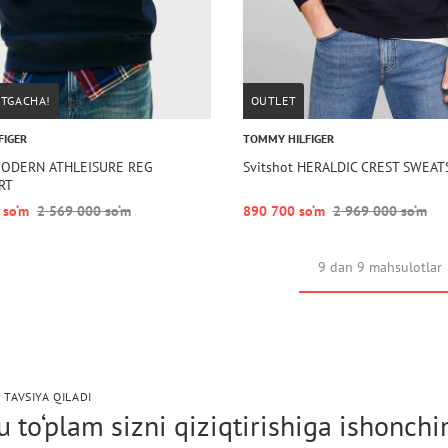
STGACHA!
OUTLET
FIGER
TOMMY HILFIGER
 MODERN ATHLEISURE REG
Svitshot HERALDIC CREST SWEAT
RT
 so‘m
2 569 000 so‘m
890 700 so‘m
2 969 000 so‘m
9 dan 9 mahsulotlar
 TAVSIYA QILADI
 to‘plam sizni qiziqtirishiga ishonch