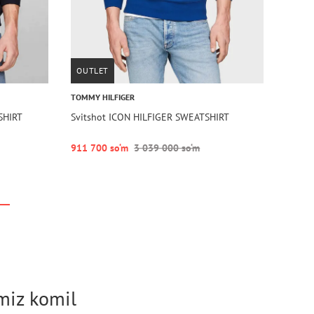
OUTLET
TOMMY HILFIGER
SHIRT
Svitshot ICON HILFIGER SWEATSHIRT
911 700 so‘m
3 039 000 so‘m
imiz komil