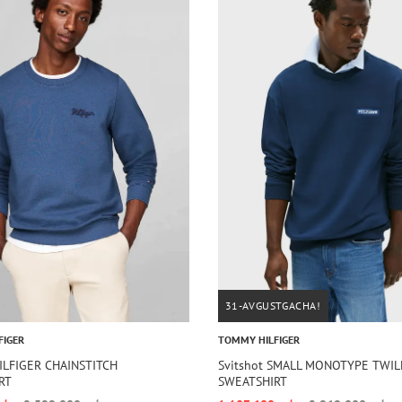
31-AVGUSTGACHA!
FIGER
TOMMY HILFIGER
HILFIGER CHAINSTITCH
Svitshot SMALL MONOTYPE TWIL
RT
SWEATSHIRT