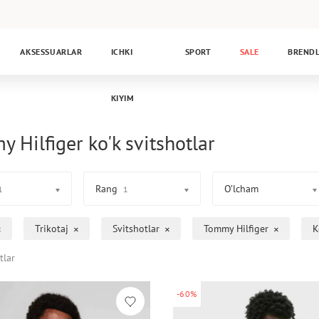
AKSESSUARLAR
ICHKI
SPORT
SALE
BREND
KIYIM
 Hilfiger ko'k svitshotlar
Rang
O’lcham
1
1
Trikotaj
Svitshotlar
Tommy Hilfiger
K
tlar
-60%