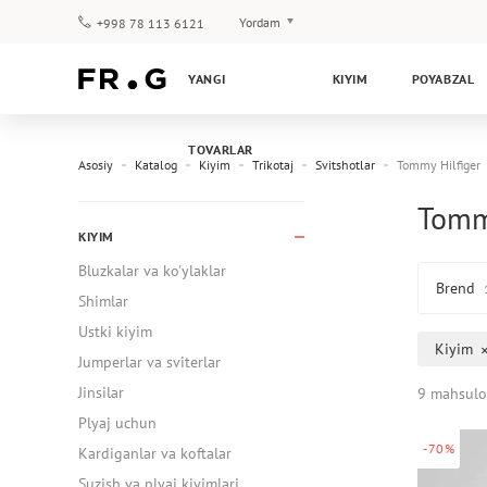
Yordam
+998 78 113 6121
To‘lov va yetkazib berish
YANGI
KIYIM
POYABZAL
Savol-javoblar
Klub dasturi
TOVARLAR
Kafolat
Asosiy
Katalog
Kiyim
Trikotaj
Svitshotlar
Tommy Hilfiger
Tommy
KIYIM
Bluzkalar va ko'ylaklar
Brend
Shimlar
Ustki kiyim
Kiyim
Jumperlar va sviterlar
Jinsilar
9 mahsulo
Plyaj uchun
-70%
Kardiganlar va koftalar
Suzish va plyaj kiyimlari