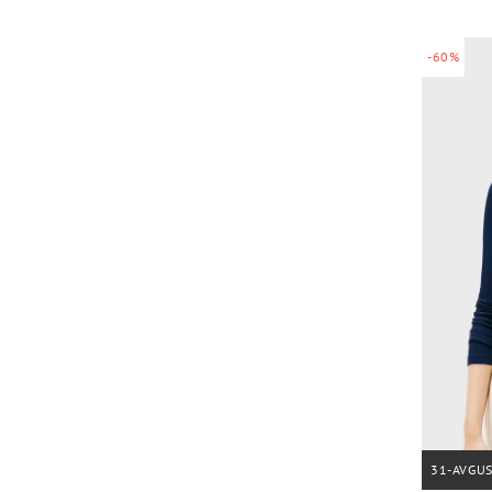
-60%
31-AVGU