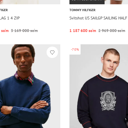
FIGER
TOMMY HILFIGER
LAG 1 4 ZIP
Svitshot US SAILGP SAILING HALF
 so‘m
3 169 000 so‘m
1 187 600 so‘m
2 969 000 so‘m
-70%