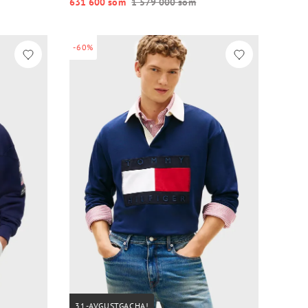
631 600 so‘m
1 579 000 so‘m
-60%
31-AVGUSTGACHA!