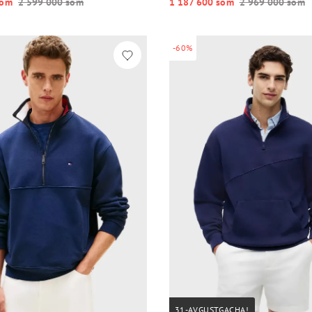
o‘m
2 599 000 so‘m
1 187 600 so‘m
2 969 000 so‘m
-60%
31-AVGUSTGACHA!