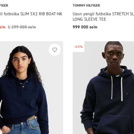
FIGER
TOMMY HILFIGER
li futbolka SLIM 5X2 RIB BOAT-NK
Uzun yengli futbolka STRETCH SL
LONG SLEEVE TEE
o‘m
1 299 000 so‘m
999 000 so‘m
-60%