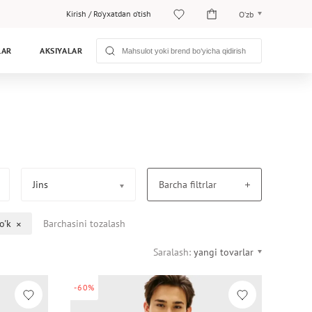
Kirish
/
Ro‘yxatdan o‘tish
O‘zb
O‘zb
LAR
AKSIYALAR
Рус
Jins
Barcha filtrlar
o'k
Barchasini tozalash
Saralash:
yangi tovarlar
-60%