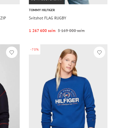
TOMMY HILFIGER
 ZIP
Svitshot FLAG RUGBY
1 267 600 so‘m
3 169 000 so‘m
-70%