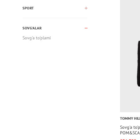
SPORT
SOVG’ALAR
Sovg'a to'plami
TOMMY HIL
Sovg'a to
POM&SCA