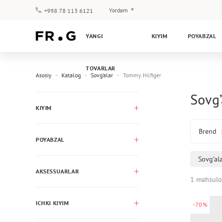
Yordam
+998 78 113 6121
To‘lov va yetkazib berish
YANGI
KIYIM
POYABZAL
Savol-javoblar
Klub dasturi
TOVARLAR
Kafolat
Asosiy
Katalog
Sovg’alar
Tommy Hilfiger
Sovg’
KIYIM
Brend
POYABZAL
Sovg’al
AKSESSUARLAR
1 mahsulo
ICHKI KIYIM
-70%