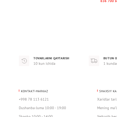
836 700 s
TOVARLARNI QAYTARISH
BUTUN O
10 kun ichida
1 kunda
KONTAKT-MARKAZ
SHAXSIY KA
+998 78 113 6121
Xaridlar tari
Dushanba-Juma 10:00 - 19:00
Mening ma’l
Shanba 10:00 - 14:00
Yetkazib ber