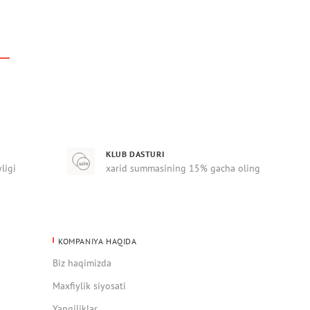
KLUB DASTURI
yligi
xarid summasining 15% gacha oling
KOMPANIYA HAQIDA
Biz haqimizda
Maxfiylik siyosati
Yangiliklar