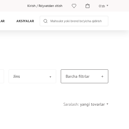
Kirish
/
Ro‘yxatdan o‘tish
O‘zb
O‘zb
LAR
AKSIYALAR
Рус
Jins
Barcha filtrlar
Saralash:
yangi tovarlar