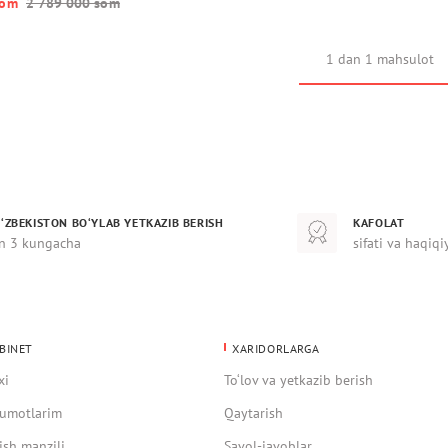
o‘m
2 789 000 so‘m
1 dan 1 mahsulot
‘ZBEKISTON BO‘YLAB YETKAZIB BERISH
KAFOLAT
n 3 kungacha
sifati va haqiqi
BINET
XARIDORLARGA
xi
To‘lov va yetkazib berish
umotlarim
Qaytarish
ish manzili
Savol-javoblar