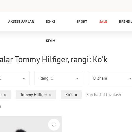
AKSESSUARLAR
ICHKI
SPORT
SALE
BREND
KIYIM
alar Tommy Hilfiger, rangi: Ko'k
Rang
O’lcham
1
1
ar
Tommy Hilfiger
Ko'k
Barchasini tozalash
t