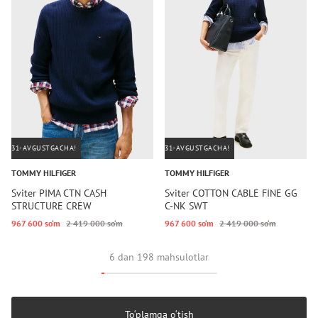
31-AVGUSTGACHA!
31-AVGUSTGACHA!
TOMMY HILFIGER
TOMMY HILFIGER
Sviter PIMA CTN CASH
Sviter COTTON CABLE FINE GG
STRUCTURE CREW
C-NK SWT
967 600 so‘m
2 419 000 so‘m
967 600 so‘m
2 419 000 so‘m
6 dan 198 mahsulotlar
To‘plamga o‘tish