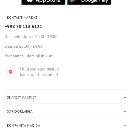
KONTAKT-MARKAZ
+998 78 113 6121
Dushanba-Juma 10:00 - 19:00
Shanba 10:00 - 14:00
Yakshanba - dam olish kuni
FR Group klub dasturi
hamkorlari do‘konlari
SHAXSIY KABINET
Xaridlar tarixi
XARIDORLARGA
Mening ma’lumotlarim
To‘lov va yetkazib berish
Yetkazib berish manzili
KOMPANIYA HAQIDA
Qaytarish