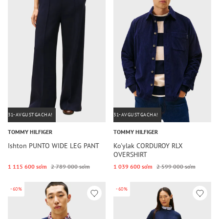
31-AVGUSTGACHA!
31-AVGUSTGACHA!
TOMMY HILFIGER
TOMMY HILFIGER
Ishton PUNTO WIDE LEG PANT
Ko'ylak CORDUROY RLX
OVERSHIRT
1 115 600 so‘m
2 789 000 so‘m
1 039 600 so‘m
2 599 000 so‘m
-60%
-60%