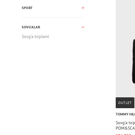
SPORT
SOVG’ALAR
Sovg'a to'plami
OUTLET
TOMMY HIL
Sovg'a to
POM&SCA