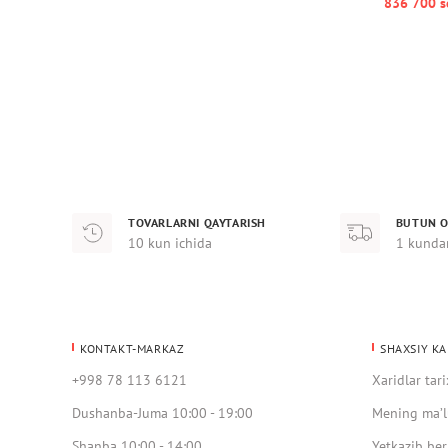
836 700 s
TOVARLARNI QAYTARISH
BUTUN O
10 kun ichida
1 kunda
KONTAKT-MARKAZ
SHAXSIY KA
+998 78 113 6121
Xaridlar tari
Dushanba-Juma 10:00 - 19:00
Mening ma’l
Shanba 10:00 - 14:00
Yetkazib ber