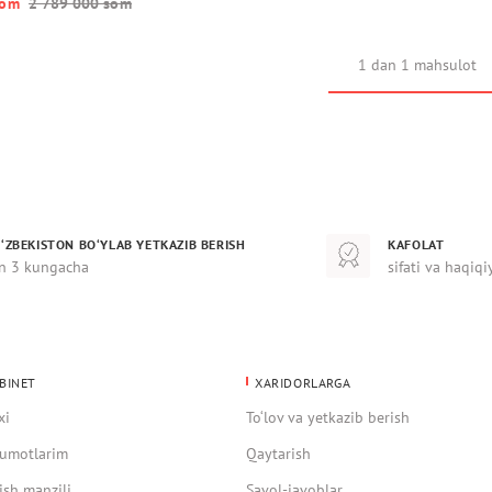
o‘m
2 789 000 so‘m
1 dan 1 mahsulot
‘ZBEKISTON BO‘YLAB YETKAZIB BERISH
KAFOLAT
n 3 kungacha
sifati va haqiqi
BINET
XARIDORLARGA
xi
To‘lov va yetkazib berish
umotlarim
Qaytarish
ish manzili
Savol-javoblar