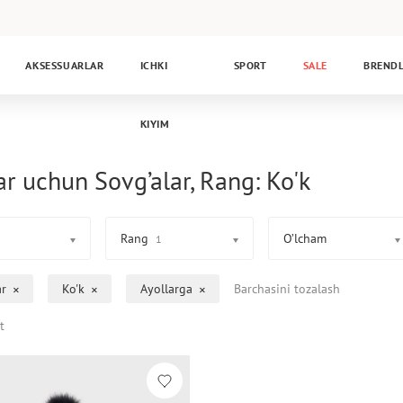
AKSESSUARLAR
ICHKI
SPORT
SALE
BREND
KIYIM
ar uchun Sovg’alar, Rang: Ko'k
Rang
O’lcham
1
ar
Ko'k
Ayollarga
Barchasini tozalash
t