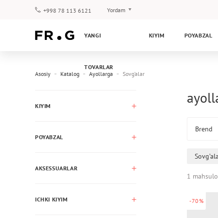
Yordam
+998 78 113 6121
To‘lov va yetkazib berish
YANGI
KIYIM
POYABZAL
Savol-javoblar
Klub dasturi
TOVARLAR
Kafolat
Asosiy
Katalog
Ayollarga
Sovg’alar
ayoll
KIYIM
Brend
POYABZAL
Sovg’al
AKSESSUARLAR
1 mahsulo
ICHKI KIYIM
-70%