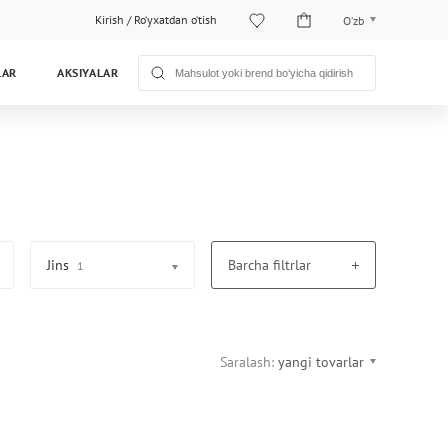
Kirish
/
Ro‘yxatdan o‘tish
O‘zb
O‘zb
LAR
AKSIYALAR
Рус
Jins
Barcha filtrlar
1
Saralash:
yangi tovarlar