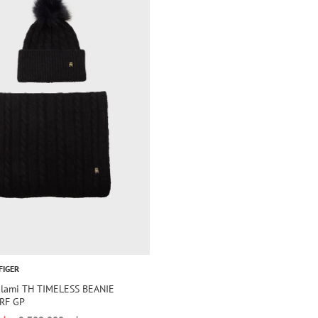
FIGER
'plami TH TIMELESS BEANIE
RF GP