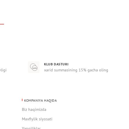
KLUB DASTURI
yligi
xarid summasining 15% gacha oling
KOMPANIYA HAQIDA
Biz haqimizda
Maxfiylik siyosati
Yangiliklar