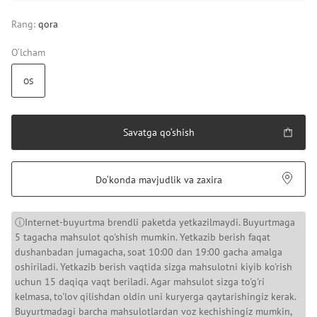
Rang:
qora
O‘lcham
OS
Savatga qo‘shish
Do‘konda mavjudlik va zaxira
ⓘInternet-buyurtma brendli paketda yetkazilmaydi. Buyurtmaga
5 tagacha mahsulot qo'shish mumkin. Yetkazib berish faqat
dushanbadan jumagacha, soat 10:00 dan 19:00 gacha amalga
oshiriladi. Yetkazib berish vaqtida sizga mahsulotni kiyib ko'rish
uchun 15 daqiqa vaqt beriladi. Agar mahsulot sizga to'g'ri
kelmasa, to'lov qilishdan oldin uni kuryerga qaytarishingiz kerak.
Buyurtmadagi barcha mahsulotlardan voz kechishingiz mumkin,