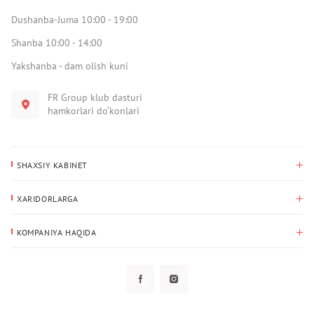
Dushanba-Juma 10:00 - 19:00
Shanba 10:00 - 14:00
Yakshanba - dam olish kuni
FR Group klub dasturi
hamkorlari do‘konlari
SHAXSIY KABINET
Xaridlar tarixi
XARIDORLARGA
Mening ma’lumotlarim
To‘lov va yetkazib berish
Yetkazib berish manzili
KOMPANIYA HAQIDA
Qaytarish
Biz haqimizda
Sevimlilar
Savol-javoblar
Maxfiylik siyosati
Klub dasturi
Klub dasturi
Yangiliklar
Tarqatmalar
Kafolat