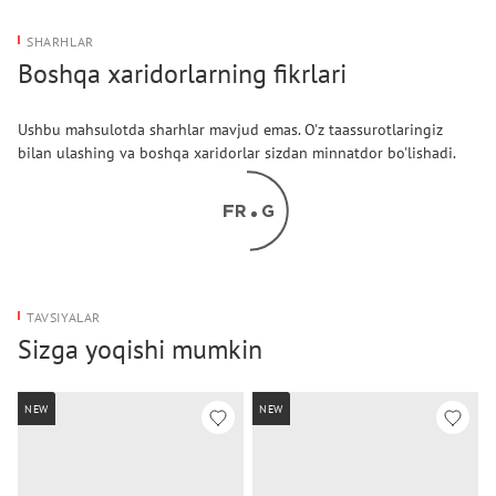
SHARHLAR
Boshqa xaridorlarning fikrlari
Ushbu mahsulotda sharhlar mavjud emas. O'z taassurotlaringiz
bilan ulashing va boshqa xaridorlar sizdan minnatdor bo'lishadi.
TAVSIYALAR
Sizga yoqishi mumkin
NEW
NEW