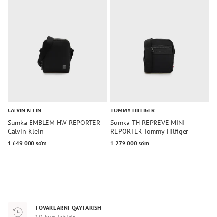
CALVIN KLEIN
TOMMY HILFIGER
T
Sumka EMBLEM HW REPORTER
Sumka TH REPREVE MINI
S
Calvin Klein
REPORTER Tommy Hilfiger
R
1 649 000 so‘m
1 279 000 so‘m
1
TOVARLARNI QAYTARISH
10 kun ichida