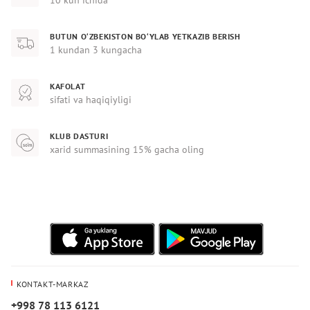
BUTUN O‘ZBEKISTON BO‘YLAB YETKAZIB BERISH
1 kundan 3 kungacha
KAFOLAT
sifati va haqiqiyligi
KLUB DASTURI
xarid summasining 15% gacha oling
KONTAKT-MARKAZ
+998 78 113 6121