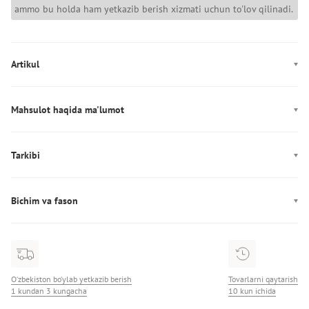
ammo bu holda ham yetkazib berish xizmati uchun to'lov qilinadi.
Artikul
LV04D3164G
Mahsulot haqida ma'lumot
Rang: qora
Mahkamlagich: Zamok
Tarkibi
Bo'limlar/cho'ntaklar (ichki): bitta bo‘lim, bitta cho‘ntak
Tarkibi: 100% Neylon
Dekor: Logotip
Bichim va fason
Ishlab chiqarish: Индонезия
Qo'shimcha: 50 sm balandlikdagi bitta olinmaydigan sozlanadigan
Naqsh: pattern-logo
tutqich
Bo'limlar/cho'ntaklar (tashqi): bir cho‘ntak
O‘zbekiston bo‘ylab yetkazib berish
Tovarlarni qaytarish
1 kundan 3 kungacha
10 kun ichida