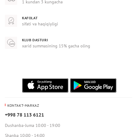
1 kundan 3 kungacha
KAFOLAT
sifati va haqiqiyligi
KLUB DASTURI
xarid summasining 15% gacha oling
KONTAKT-MARKAZ
+998 78 113 6121
Dushanba-Juma 10:00 - 19:00
Shanba 10:00 - 14:00