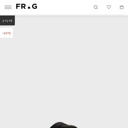
1+1=3
-60%