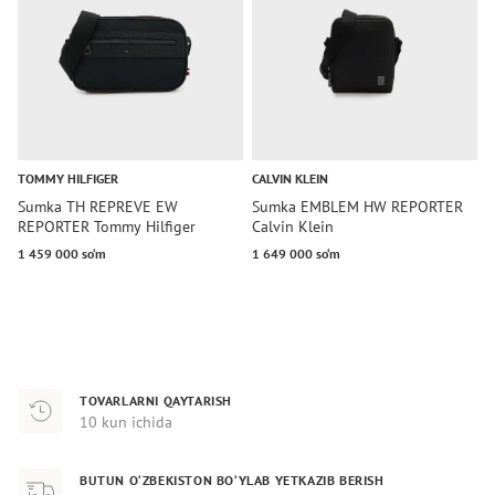
TOMMY HILFIGER
CALVIN KLEIN
T
Sumka TH REPREVE EW
Sumka EMBLEM HW REPORTER
S
REPORTER Tommy Hilfiger
Calvin Klein
R
1 459 000 so‘m
1 649 000 so‘m
1
TOVARLARNI QAYTARISH
10 kun ichida
BUTUN O‘ZBEKISTON BO‘YLAB YETKAZIB BERISH