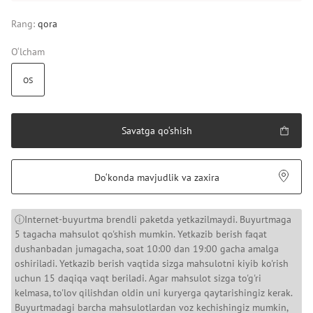
Rang:
qora
O‘lcham
OS
Savatga qo‘shish
Do‘konda mavjudlik va zaxira
ⓘInternet-buyurtma brendli paketda yetkazilmaydi. Buyurtmaga
5 tagacha mahsulot qo'shish mumkin. Yetkazib berish faqat
dushanbadan jumagacha, soat 10:00 dan 19:00 gacha amalga
oshiriladi. Yetkazib berish vaqtida sizga mahsulotni kiyib ko'rish
uchun 15 daqiqa vaqt beriladi. Agar mahsulot sizga to'g'ri
kelmasa, to'lov qilishdan oldin uni kuryerga qaytarishingiz kerak.
Buyurtmadagi barcha mahsulotlardan voz kechishingiz mumkin,