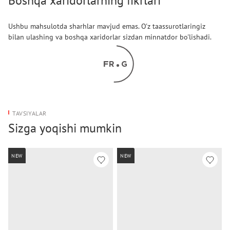
Boshqa xaridorlarning fikrlari
Ushbu mahsulotda sharhlar mavjud emas. O'z taassurotlaringiz
bilan ulashing va boshqa xaridorlar sizdan minnatdor bo'lishadi.
TAVSIYALAR
Sizga yoqishi mumkin
NEW
NEW