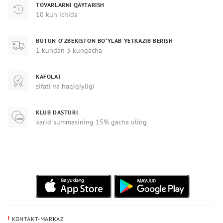
TOVARLARNI QAYTARISH
10 kun ichida
BUTUN O‘ZBEKISTON BO‘YLAB YETKAZIB BERISH
1 kundan 3 kungacha
KAFOLAT
sifati va haqiqiyligi
KLUB DASTURI
xarid summasining 15% gacha oling
KONTAKT-MARKAZ