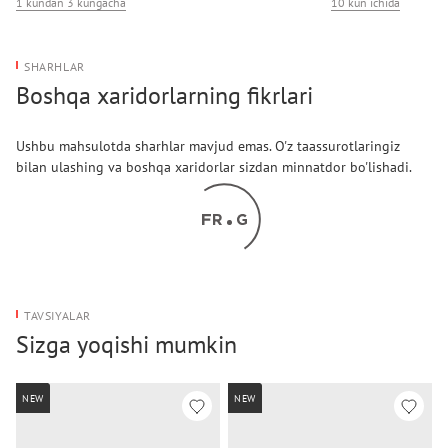
1 kundan 3 kungacha
10 kun ichida
Bo'limlar/cho'ntaklar (tashqi): bir cho‘ntak
SHARHLAR
Boshqa xaridorlarning fikrlari
Ushbu mahsulotda sharhlar mavjud emas. O'z taassurotlaringiz
bilan ulashing va boshqa xaridorlar sizdan minnatdor bo'lishadi.
TAVSIYALAR
Sizga yoqishi mumkin
NEW
NEW