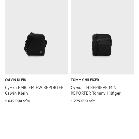
CALVIN KLEIN
TOMMY HILFIGER
T
Сумка EMBLEM HW REPORTER
Сумка TH REPREVE MINI
С
Calvin Klein
REPORTER Tommy Hilfiger
R
1 649 000 so‘m
1 279 000 so‘m
1