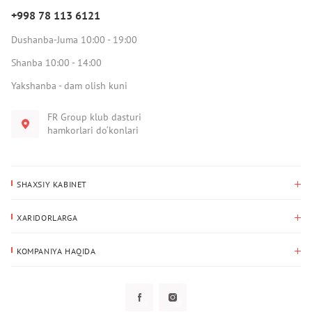
+998 78 113 6121
Dushanba-Juma 10:00 - 19:00
Shanba 10:00 - 14:00
Yakshanba - dam olish kuni
FR Group klub dasturi
hamkorlari do‘konlari
SHAXSIY KABINET
Xaridlar tarixi
XARIDORLARGA
Mening ma’lumotlarim
To‘lov va yetkazib berish
Yetkazib berish manzili
KOMPANIYA HAQIDA
Qaytarish
Biz haqimizda
Sevimlilar
Savol-javoblar
Maxfiylik siyosati
Klub dasturi
Klub dasturi