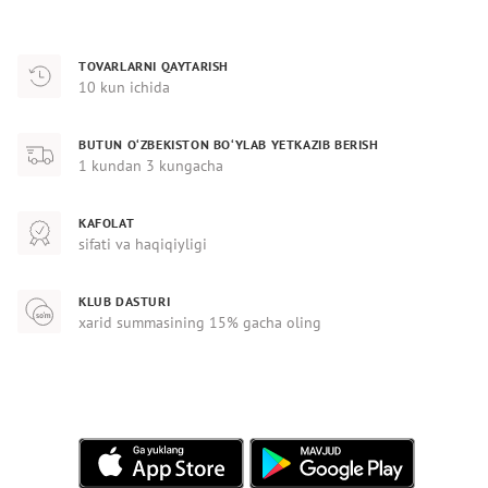
TOVARLARNI QAYTARISH
10 kun ichida
BUTUN O‘ZBEKISTON BO‘YLAB YETKAZIB BERISH
1 kundan 3 kungacha
KAFOLAT
sifati va haqiqiyligi
KLUB DASTURI
xarid summasining 15% gacha oling