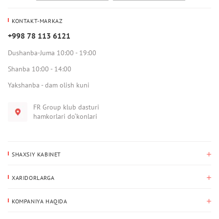
KONTAKT-MARKAZ
+998 78 113 6121
Dushanba-Juma 10:00 - 19:00
Shanba 10:00 - 14:00
Yakshanba - dam olish kuni
FR Group klub dasturi
hamkorlari do‘konlari
SHAXSIY KABINET
Xaridlar tarixi
XARIDORLARGA
Mening ma’lumotlarim
To‘lov va yetkazib berish
Yetkazib berish manzili
KOMPANIYA HAQIDA
Qaytarish
Biz haqimizda
Sevimlilar