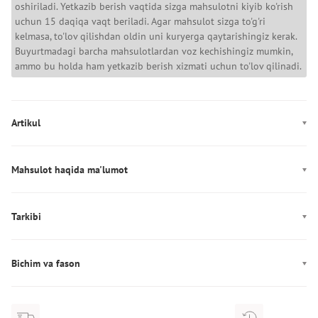
oshiriladi. Yetkazib berish vaqtida sizga mahsulotni kiyib ko'rish
uchun 15 daqiqa vaqt beriladi. Agar mahsulot sizga to'g'ri
kelmasa, to'lov qilishdan oldin uni kuryerga qaytarishingiz kerak.
Buyurtmadagi barcha mahsulotlardan voz kechishingiz mumkin,
ammo bu holda ham yetkazib berish xizmati uchun to'lov qilinadi.
Artikul
AM0AM14297
Mahsulot haqida ma'lumot
Rang: qora
Mahkamlagich: Zamok
Tarkibi
Bo'limlar/cho'ntaklar (ichki): bir bo‘lma
Tarkibi: 100% полиуретан
Ishlab chiqarish: Китай
Bichim va fason
Qo'shimcha: 50 sm balandlikdagi bitta olinmaydigan sozlanadigan
tutqich
Naqsh: pattern-logo