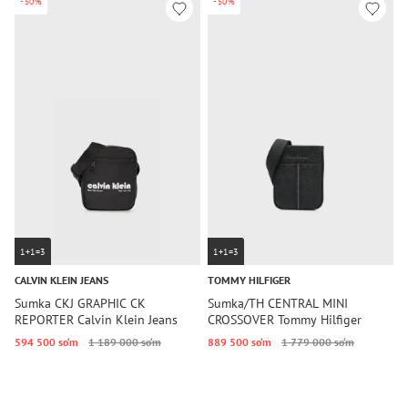
-50%
-50%
1+1=3
1+1=3
CALVIN KLEIN JEANS
TOMMY HILFIGER
T
Sumka CKJ GRAPHIC CK
Sumka/TH CENTRAL MINI
S
REPORTER Calvin Klein Jeans
CROSSOVER Tommy Hilfiger
R
594 500 so‘m
1 189 000 so‘m
889 500 so‘m
1 779 000 so‘m
3