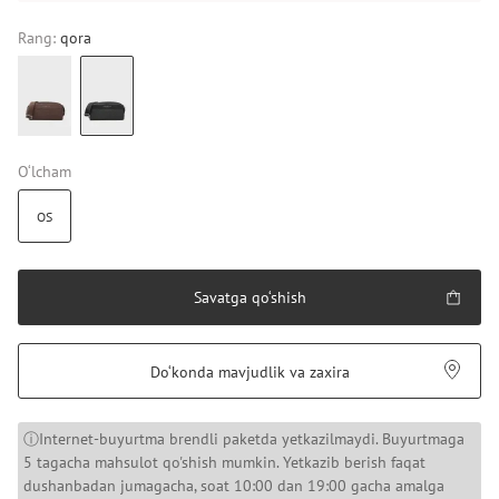
Rang:
qora
O‘lcham
OS
Savatga qo‘shish
Do‘konda mavjudlik va zaxira
ⓘInternet-buyurtma brendli paketda yetkazilmaydi. Buyurtmaga
5 tagacha mahsulot qo'shish mumkin. Yetkazib berish faqat
dushanbadan jumagacha, soat 10:00 dan 19:00 gacha amalga