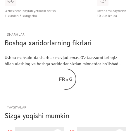
O‘zbekiston bo‘ylab yetkazib berish
Tovarlarni qaytarish
1 kundan 3 kungacha
10 kun ichida
SHARHLAR
Boshqa xaridorlarning fikrlari
Ushbu mahsulotda sharhlar mavjud emas. O'z taassurotlaringiz
bilan ulashing va boshqa xaridorlar sizdan minnatdor bo'lishadi.
TAVSIYALAR
Sizga yoqishi mumkin