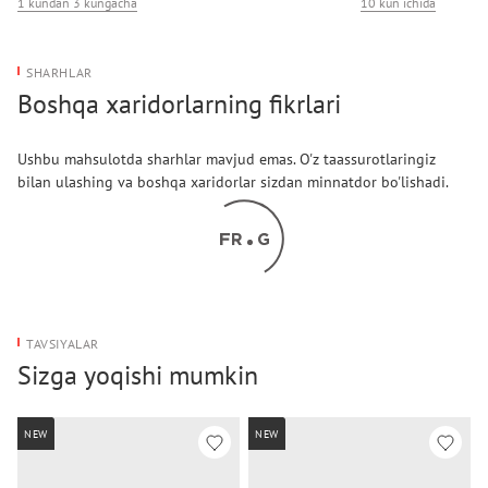
1 kundan 3 kungacha
10 kun ichida
Bo'limlar/cho'ntaklar (tashqi): bir cho‘ntak
SHARHLAR
Boshqa xaridorlarning fikrlari
Ushbu mahsulotda sharhlar mavjud emas. O'z taassurotlaringiz
bilan ulashing va boshqa xaridorlar sizdan minnatdor bo'lishadi.
TAVSIYALAR
Sizga yoqishi mumkin
NEW
NEW