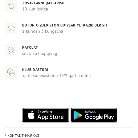
TOVARLARNI QAYTARISH
10 kun ichida
BUTUN O‘ZBEKISTON BO‘YLAB YETKAZIB BERISH
1 kundan 3 kungacha
KAFOLAT
sifati va haqiqiyligi
KLUB DASTURI
xarid summasining 15% gacha oling
KONTAKT-MARKAZ