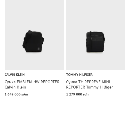
CALVIN KLEIN
TOMMY HILFIGER
T
Сумка EMBLEM HW REPORTER
Сумка TH REPREVE MINI
С
Calvin Klein
REPORTER Tommy Hilfiger
R
1 649 000 so‘m
1 279 000 so‘m
1