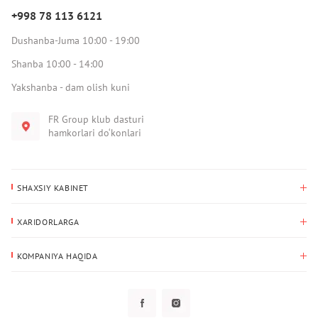
+998 78 113 6121
Dushanba-Juma 10:00 - 19:00
Shanba 10:00 - 14:00
Yakshanba - dam olish kuni
FR Group klub dasturi
hamkorlari do‘konlari
SHAXSIY KABINET
Xaridlar tarixi
XARIDORLARGA
Mening ma’lumotlarim
To‘lov va yetkazib berish
Yetkazib berish manzili
KOMPANIYA HAQIDA
Qaytarish
Biz haqimizda
Sevimlilar
Savol-javoblar
Maxfiylik siyosati
Klub dasturi
Klub dasturi