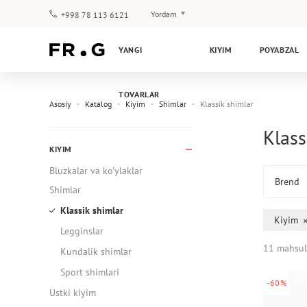
Yordam
+998 78 113 6121
To‘lov va yetkazib berish
YANGI
KIYIM
POYABZAL
Savol-javoblar
Klub dasturi
TOVARLAR
Kafolat
Asosiy
Katalog
Kiyim
Shimlar
Klassik shimlar
Klass
KIYIM
Bluzkalar va ko'ylaklar
Brend
Shimlar
Klassik shimlar
Kiyim
Legginslar
11 mahsul
Kundalik shimlar
Sport shimlari
-60%
Ustki kiyim