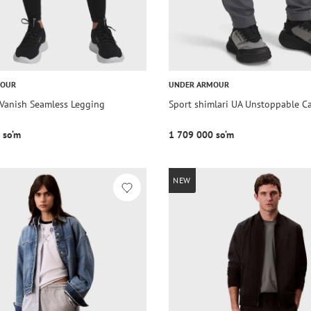
MOUR
UNDER ARMOUR
 Vanish Seamless Legging
Sport shimlari UA Unstoppable C
 so‘m
1 709 000 so‘m
NEW