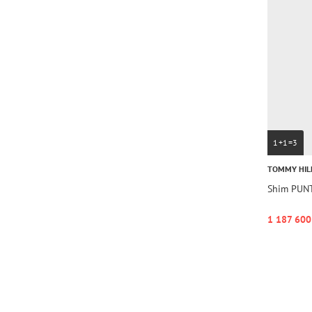
1+1=3
TOMMY HIL
Shim PUN
1 187 600