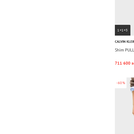
1+1=3
CALVIN KLEI
Shim PUL
711 600 s
-60%