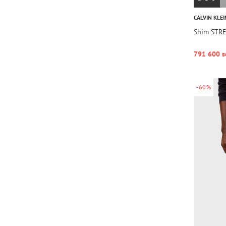
CALVIN KLEI
Shim STRE
791 600 s
-60%