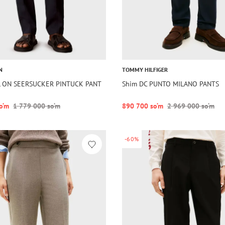
N
TOMMY HILFIGER
L ON SEERSUCKER PINTUCK PANT
Shim DC PUNTO MILANO PANTS
o‘m
1 779 000 so‘m
890 700 so‘m
2 969 000 so‘m
-60%