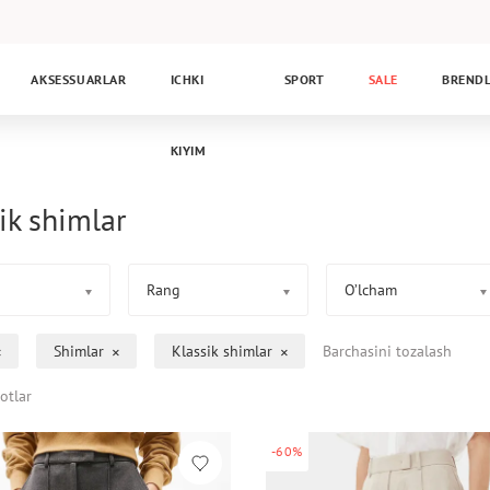
AKSESSUARLAR
ICHKI
SPORT
SALE
BREND
KIYIM
ik shimlar
Rang
O’lcham
Shimlar
Klassik shimlar
Barchasini tozalash
otlar
-60%