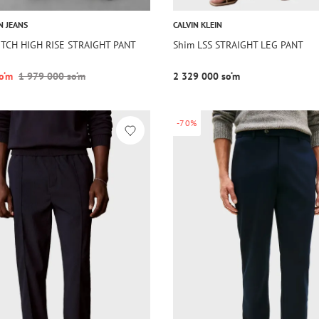
N JEANS
CALVIN KLEIN
TCH HIGH RISE STRAIGHT PANT
Shim LSS STRAIGHT LEG PANT
o‘m
1 979 000 so‘m
2 329 000 so‘m
-70%