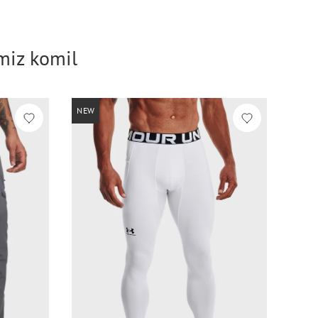
imiz komil
NEW