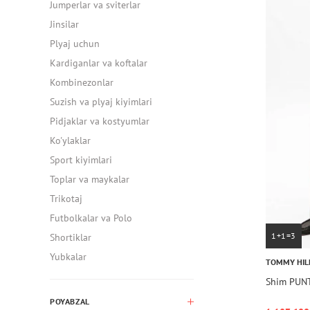
Jumperlar va sviterlar
Jinsilar
Plyaj uchun
Kardiganlar va koftalar
Kombinezonlar
Suzish va plyaj kiyimlari
Pidjaklar va kostyumlar
Ko'ylaklar
Sport kiyimlari
Toplar va maykalar
Trikotaj
Futbolkalar va Polo
1+1=3
Shortiklar
Yubkalar
TOMMY HIL
Shim PUN
POYABZAL