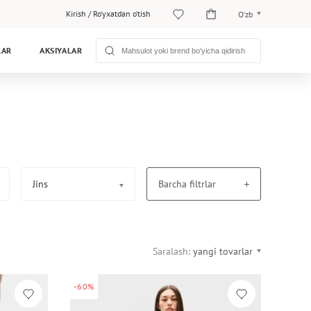
Kirish
/
Ro‘yxatdan o‘tish
O‘zb
O‘zb
LAR
AKSIYALAR
Рус
Jins
Barcha filtrlar
Saralash:
yangi tovarlar
-60%