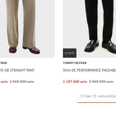
1+1=3
FIGER
TOMMY HILFIGER
TO GB STRAIGHT PANT
Shim DC PERFORMANCE PACKABL
 so‘m
2 969 000 so‘m
1 187 600 so‘m
2 969 000 so‘m
11 dan 11 mahsulotla