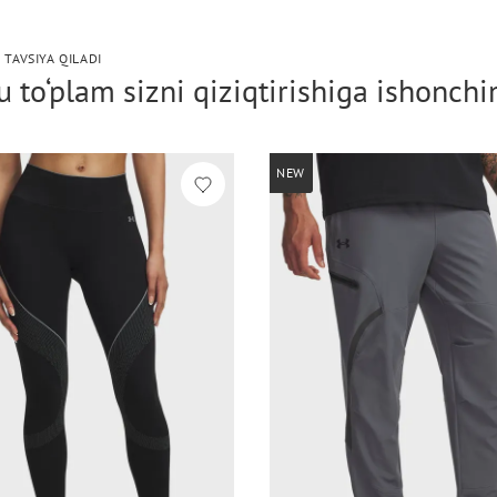
 TAVSIYA QILADI
 to‘plam sizni qiziqtirishiga ishonch
NEW