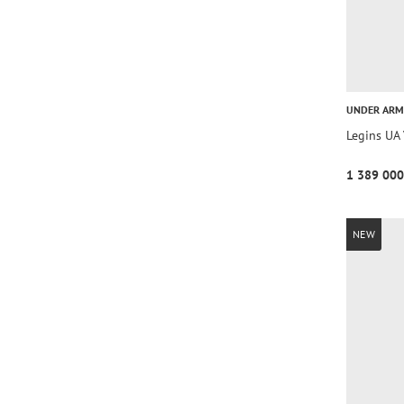
UNDER AR
Legins UA
1 389 000
NEW