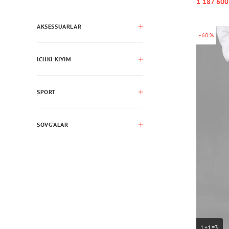
1 187 600
AKSESSUARLAR
-60%
ICHKI KIYIM
SPORT
SOVG’ALAR
1+1=3