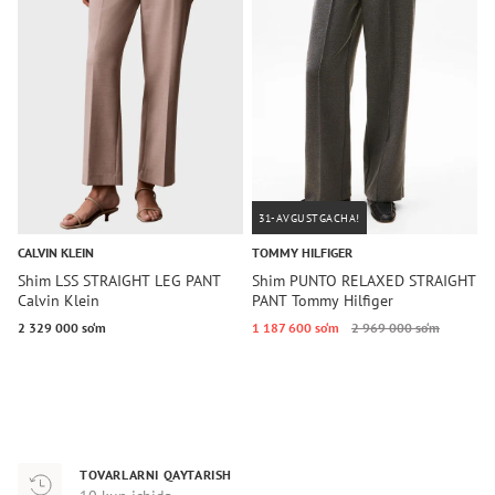
31-AVGUSTGACHA!
CALVIN KLEIN
TOMMY HILFIGER
T
Shim LSS STRAIGHT LEG PANT
Shim PUNTO RELAXED STRAIGHT
S
Calvin Klein
PANT Tommy Hilfiger
T
2 329 000 so‘m
1 187 600 so‘m
2 969 000 so‘m
1
TOVARLARNI QAYTARISH