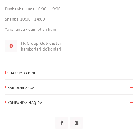
Dushanba-Juma 10:00 - 19:00
Shanba 10:00 - 14:00
Yakshanba - dam olish kuni
FR Group klub dasturi
hamkorlari do‘konlari
SHAXSIY KABINET
Xaridlar tarixi
XARIDORLARGA
Mening ma’lumotlarim
To‘lov va yetkazib berish
Yetkazib berish manzili
KOMPANIYA HAQIDA
Qaytarish
Biz haqimizda
Sevimlilar
Savol-javoblar
Maxfiylik siyosati
Klub dasturi
Klub dasturi
Yangiliklar
Tarqatmalar
Kafolat