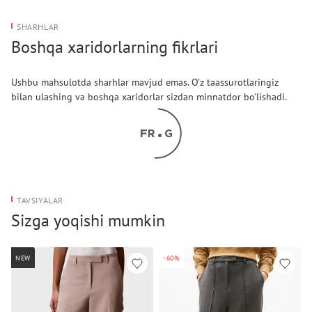
SHARHLAR
Boshqa xaridorlarning fikrlari
Ushbu mahsulotda sharhlar mavjud emas. O'z taassurotlaringiz
bilan ulashing va boshqa xaridorlar sizdan minnatdor bo'lishadi.
TAVSIYALAR
Sizga yoqishi mumkin
NEW
-60%