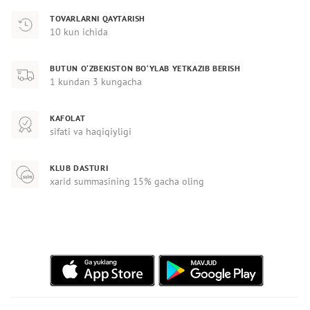
TOVARLARNI QAYTARISH
10 kun ichida
BUTUN O‘ZBEKISTON BO‘YLAB YETKAZIB BERISH
1 kundan 3 kungacha
KAFOLAT
sifati va haqiqiyligi
KLUB DASTURI
xarid summasining 15% gacha oling