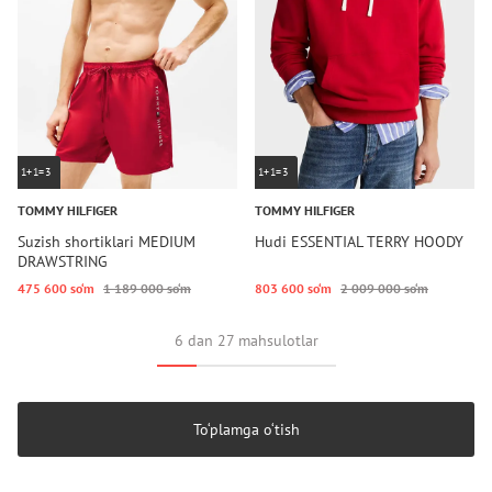
1+1=3
1+1=3
TOMMY HILFIGER
TOMMY HILFIGER
Suzish shortiklari MEDIUM
Hudi ESSENTIAL TERRY HOODY
DRAWSTRING
475 600 so‘m
1 189 000 so‘m
803 600 so‘m
2 009 000 so‘m
6 dan 27 mahsulotlar
To‘plamga o‘tish