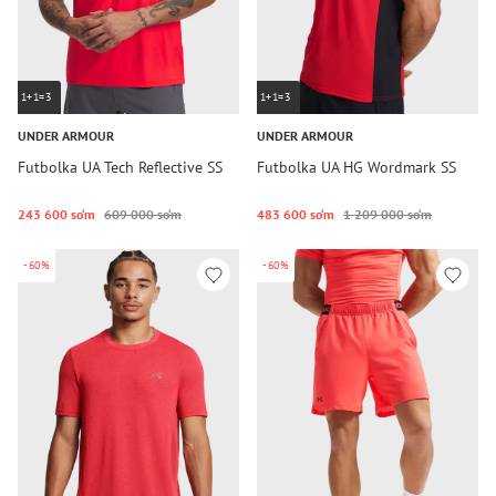
1+1=3
1+1=3
UNDER ARMOUR
UNDER ARMOUR
Futbolka UA Tech Reflective SS
Futbolka UA HG Wordmark SS
243 600 so‘m
609 000 so‘m
483 600 so‘m
1 209 000 so‘m
-60%
-60%