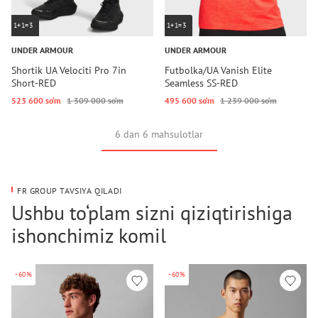
1+1=3
1+1=3
UNDER ARMOUR
UNDER ARMOUR
Shortik UA Velociti Pro 7in
Futbolka/UA Vanish Elite
Short-RED
Seamless SS-RED
523 600 so‘m
1 309 000 so‘m
495 600 so‘m
1 239 000 so‘m
6 dan 6 mahsulotlar
FR GROUP TAVSIYA QILADI
Ushbu to‘plam sizni qiziqtirishiga
ishonchimiz komil
-60%
-60%