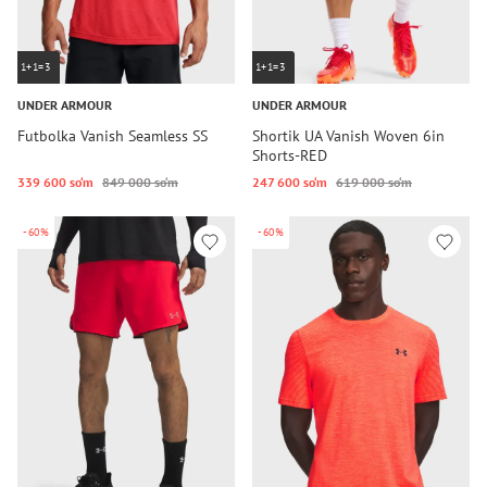
1+1=3
1+1=3
UNDER ARMOUR
UNDER ARMOUR
Futbolka Vanish Seamless SS
Shortik UA Vanish Woven 6in
Shorts-RED
339 600 so‘m
849 000 so‘m
247 600 so‘m
619 000 so‘m
-60%
-60%