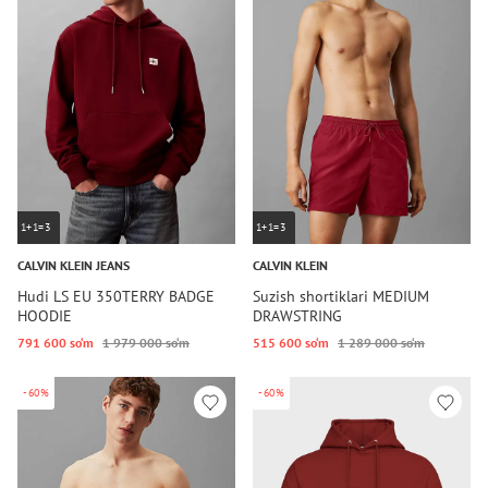
1+1=3
1+1=3
CALVIN KLEIN JEANS
CALVIN KLEIN
Hudi LS EU 350TERRY BADGE
Suzish shortiklari MEDIUM
HOODIE
DRAWSTRING
791 600 so‘m
1 979 000 so‘m
515 600 so‘m
1 289 000 so‘m
-60%
-60%