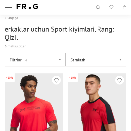
Orqaga
erkaklar uchun Sport kiyimlari, Rang:
Qizil
6 mahsulotlar
Filtrlar
Saralash
4
-60%
-60%