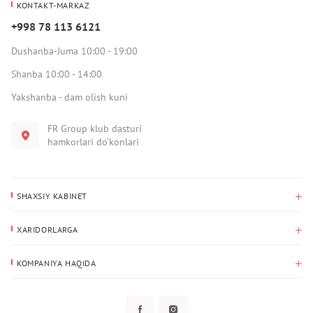
KONTAKT-MARKAZ
+998 78 113 6121
Dushanba-Juma 10:00 - 19:00
Shanba 10:00 - 14:00
Yakshanba - dam olish kuni
FR Group klub dasturi
hamkorlari do‘konlari
SHAXSIY KABINET
Xaridlar tarixi
XARIDORLARGA
Mening ma’lumotlarim
To‘lov va yetkazib berish
Yetkazib berish manzili
KOMPANIYA HAQIDA
Qaytarish
Biz haqimizda
Sevimlilar
Savol-javoblar
Maxfiylik siyosati
Klub dasturi