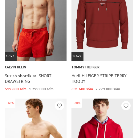
1+1=3
1+1=3
CALVIN KLEIN
TOMMY HILFIGER
Suzish shortiklari SHORT
Hudi HILFIGER STRIPE TERRY
DRAWSTRING
HOODY
519 600 so‘m
1 299 000 so‘m
891 600 so‘m
2 229 000 so‘m
-60%
-60%