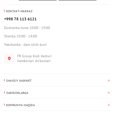
KONTAKT-MARKAZ
+998 78 113 6121
Dushanba-Juma 10:00 - 19:00
Shanba 10:00 - 14:00
Yakshanba - dam olish kuni
FR Group klub dasturi
hamkorlari do‘konlari
SHAXSIY KABINET
Xaridlar tarixi
XARIDORLARGA
Mening ma’lumotlarim
To‘lov va yetkazib berish
Yetkazib berish manzili
KOMPANIYA HAQIDA
Qaytarish
Biz haqimizda
Sevimlilar