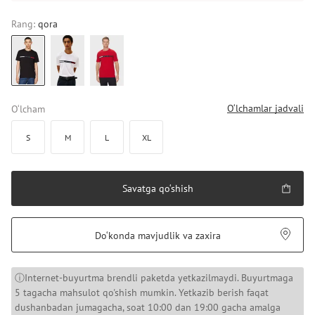
Rang:
qora
O‘lchamlar jadvali
O‘lcham
S
M
L
XL
Savatga qo‘shish
Do‘konda mavjudlik va zaxira
ⓘInternet-buyurtma brendli paketda yetkazilmaydi. Buyurtmaga
5 tagacha mahsulot qo'shish mumkin. Yetkazib berish faqat
dushanbadan jumagacha, soat 10:00 dan 19:00 gacha amalga