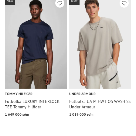
NEW
NEW
TOMMY HILFIGER
UNDER ARMOUR
U
Futbolka LUXURY INTERLOCK
Futbolka UA M HWT OS WASH SS
F
TEE Tommy Hilfiger
Under Armour
U
1 649 000 so‘m
1 019 000 so‘m
6