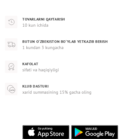
TOVARLARNI QAYTARISH
10 kun ichida
BUTUN O‘ZBEKISTON BO‘YLAB YETKAZIB BERISH
1 kundan 3 kungacha
KAFOLAT
sifati va haqiqiyligi
KLUB DASTURI
xarid summasining 15% gacha oling