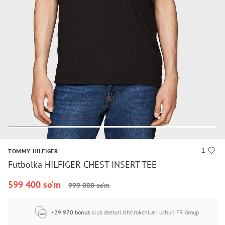
1
TOMMY HILFIGER
Futbolka HILFIGER CHEST INSERT TEE
599 400 so‘m
999 000 so‘m
+29 970 bonus
klub dasturi ishtirokchilari uchun FR Group