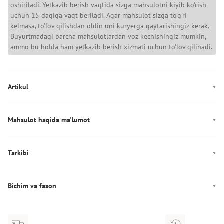
oshiriladi. Yetkazib berish vaqtida sizga mahsulotni kiyib ko'rish
uchun 15 daqiqa vaqt beriladi. Agar mahsulot sizga to'g'ri
kelmasa, to'lov qilishdan oldin uni kuryerga qaytarishingiz kerak.
Buyurtmadagi barcha mahsulotlardan voz kechishingiz mumkin,
ammo bu holda ham yetkazib berish xizmati uchun to'lov qilinadi.
Artikul
MW0MW36498
Mahsulot haqida ma'lumot
Rang: qora
Dekor: Logotip
Tarkibi
Ishlab chiqarish: Индия
Tarkibi: 100% Paxta
Yeng uzunligi: Qisqa
Bichim va fason
Fason: to‘g‘ri
Bo'yin chizig'i: yumaloq