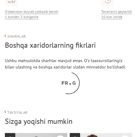
O‘zbekiston bo‘ylab yetkazib berish
Tovarlarni qaytarish
1 kundan 3 kungacha
10 kun ichida
SHARHLAR
Boshqa xaridorlarning fikrlari
Ushbu mahsulotda sharhlar mavjud emas. O'z taassurotlaringiz
bilan ulashing va boshqa xaridorlar sizdan minnatdor bo'lishadi.
TAVSIYALAR
Sizga yoqishi mumkin