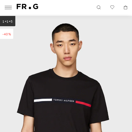
1+1=3
-40%