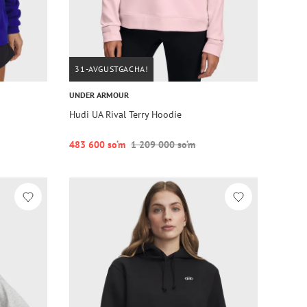
31-AVGUSTGACHA!
UNDER ARMOUR
Hudi UA Rival Terry Hoodie
483 600 so‘m
1 209 000 so‘m