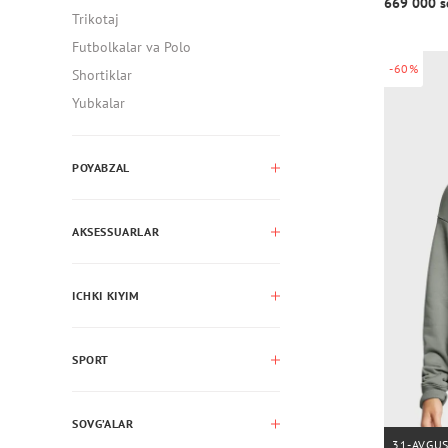
669 000 s
Trikotaj
Futbolkalar va Polo
-60%
Shortiklar
Yubkalar
POYABZAL
AKSESSUARLAR
ICHKI KIYIM
SPORT
SOVG’ALAR
31-AVGU