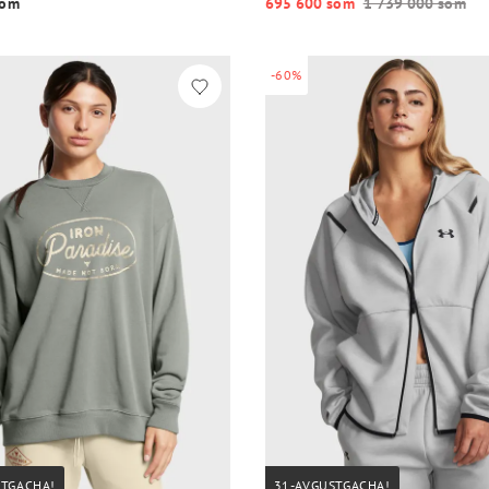
o‘m
695 600 so‘m
1 739 000 so‘m
-60%
STGACHA!
31-AVGUSTGACHA!