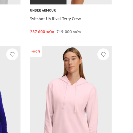
UNDER ARMOUR
Svitshot UA Rival Terry Crew
287 600 so‘m
719 000 so‘m
-60%