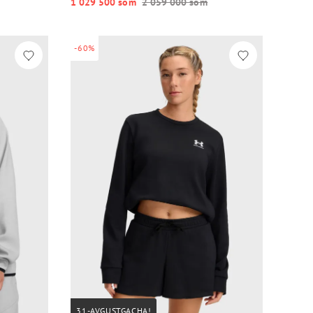
1 029 500 so‘m
2 059 000 so‘m
-60%
31-AVGUSTGACHA!