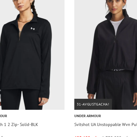
31-AVGUSTGACHA!
MOUR
UNDER ARMOUR
h 1 2 Zip- Solid-BLK
Svitshot UA Unstoppable Wvn Pul