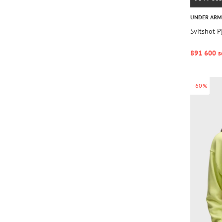
UNDER AR
Svitshot 
891 600 s
-60%