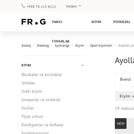
Yordam
+998 78 113 6121
To‘lov va yetkazib berish
YANGI
KIYIM
POYABZAL
Savol-javoblar
Klub dasturi
TOVARLAR
Kafolat
Asosiy
Katalog
Ayollarga
Kiyim
Sport kiyimlari
Xudilari, k
Ayoll
KIYIM
Bluzkalar va ko'ylaklar
Brend
Shimlar
Ustki kiyim
Kiyim
Jumperlar va sviterlar
Jinsilar
19 mahsul
Plyaj uchun
NEW
Kardiganlar va koftalar
Kombinezonlar