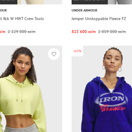
MOUR
UNDER ARMOUR
Pjt Rck W HWT Crew Tools
Jemper Unstoppable Fleece FZ
o‘m
2 229 000 so‘m
823 600 so‘m
2 059 000 so‘m
-60%