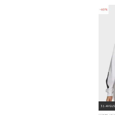
-60%
31-AVGU