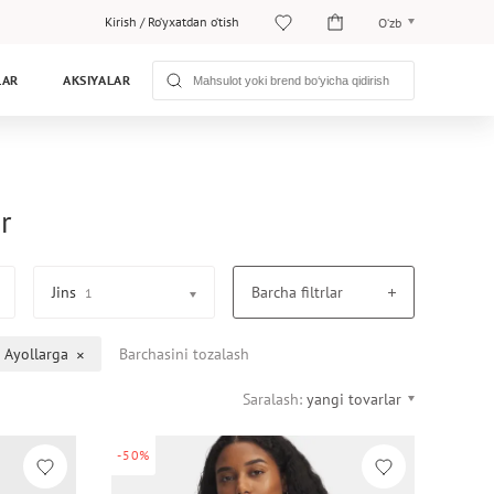
Kirish
/
Ro‘yxatdan o‘tish
O‘zb
O‘zb
LAR
AKSIYALAR
Рус
r
Jins
Barcha filtrlar
1
Ayollarga
Barchasini tozalash
Saralash:
yangi tovarlar
-50%