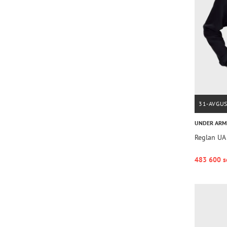
31-AVGU
UNDER AR
Reglan UA 
483 600 s