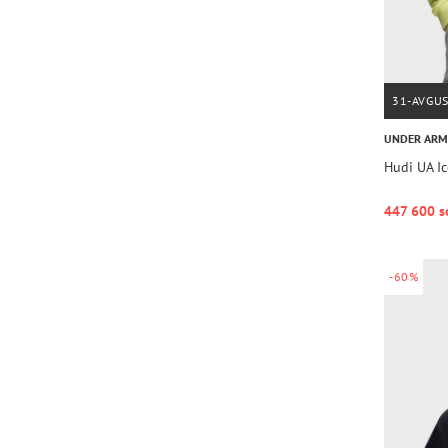
31-AVGU
UNDER AR
Hudi UA I
447 600 s
-60%