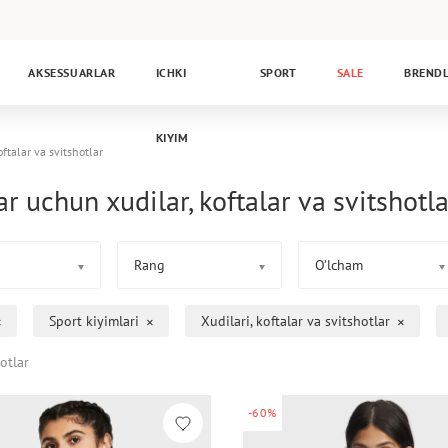
AKSESSUARLAR
ICHKI
SPORT
SALE
BREND
KIYIM
oftalar va svitshotlar
ar uchun xudilar, koftalar va svitshotla
Rang
O’lcham
Sport kiyimlari
Xudilari, koftalar va svitshotlar
otlar
-60%