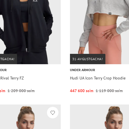
STGACHA!
31-AVGUSTGACHA!
MOUR
UNDER ARMOUR
Rival Terry FZ
Hudi UA Icon Terry Crop Hoodie
o‘m
1 209 000 so‘m
447 600 so‘m
1 119 000 so‘m