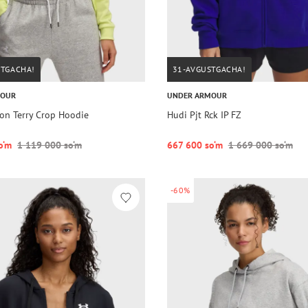
STGACHA!
31-AVGUSTGACHA!
MOUR
UNDER ARMOUR
con Terry Crop Hoodie
Hudi Pjt Rck IP FZ
o‘m
1 119 000 so‘m
667 600 so‘m
1 669 000 so‘m
-60%