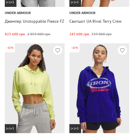
1+1=3
1+1=3
UNDER ARMOUR
UNDER ARMOUR
Джемпер Unstoppable Fleece FZ
Свитшот UA Rival Terry Crew
823 600 сум
2 059 000 сум
287 600 сум
719 000 сум
-60%
-60%
1+1=3
1+1=3