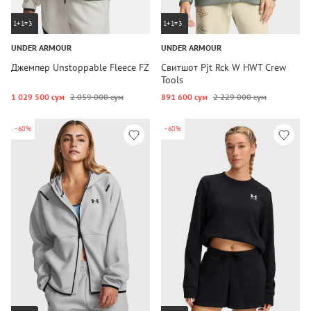
1+1=3
1+1=3
UNDER ARMOUR
UNDER ARMOUR
Джемпер Unstoppable Fleece FZ
Свитшот Pjt Rck W HWT Crew
Tools
1 029 500 сум
2 059 000 сум
891 600 сум
2 229 000 сум
-60%
-60%