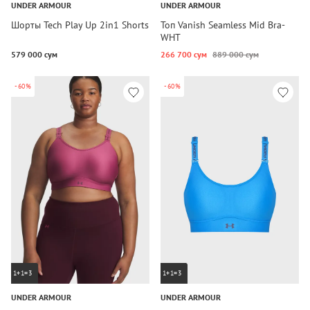
UNDER ARMOUR
UNDER ARMOUR
Шорты Tech Play Up 2in1 Shorts
Топ Vanish Seamless Mid Bra-
WHT
579 000 сум
266 700 сум
889 000 сум
-60%
-60%
1+1=3
1+1=3
UNDER ARMOUR
UNDER ARMOUR