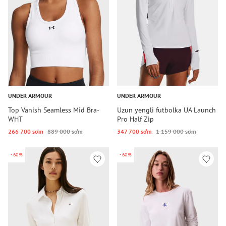
UNDER ARMOUR
UNDER ARMOUR
Top Vanish Seamless Mid Bra-
Uzun yengli futbolka UA Launch
WHT
Pro Half Zip
266 700 so‘m
889 000 so‘m
347 700 so‘m
1 159 000 so‘m
-60%
-60%