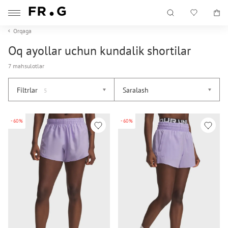
Orqaga
Oq ayollar uchun kundalik shortilar
7 mahsulotlar
Filtrlar
Saralash
5
-60%
-60%