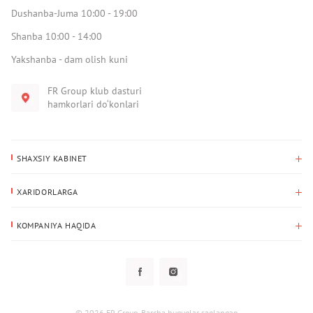
Dushanba-Juma 10:00 - 19:00
Shanba 10:00 - 14:00
Yakshanba - dam olish kuni
FR Group klub dasturi
hamkorlari do‘konlari
SHAXSIY KABINET
Xaridlar tarixi
XARIDORLARGA
Mening ma’lumotlarim
To‘lov va yetkazib berish
Yetkazib berish manzili
KOMPANIYA HAQIDA
Qaytarish
Biz haqimizda
Sevimlilar
Savol-javoblar
Maxfiylik siyosati
Klub dasturi
Klub dasturi
Yangiliklar
Tarqatmalar
Kafolat
© 2026 FR Group. Barcha huquqlar saqlangan