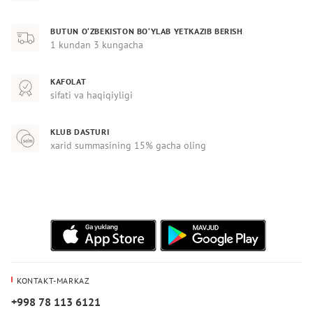
BUTUN O‘ZBEKISTON BO‘YLAB YETKAZIB BERISH
1 kundan 3 kungacha
KAFOLAT
sifati va haqiqiyligi
KLUB DASTURI
xarid summasining 15% gacha oling
KONTAKT-MARKAZ
+998 78 113 6121