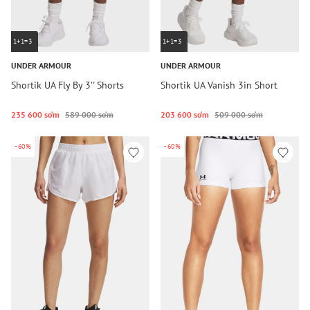
1+1=3
1+1=3
UNDER ARMOUR
UNDER ARMOUR
Shortik UA Fly By 3'' Shorts
Shortik UA Vanish 3in Short
235 600 so‘m
589 000 so‘m
203 600 so‘m
509 000 so‘m
-60%
-60%