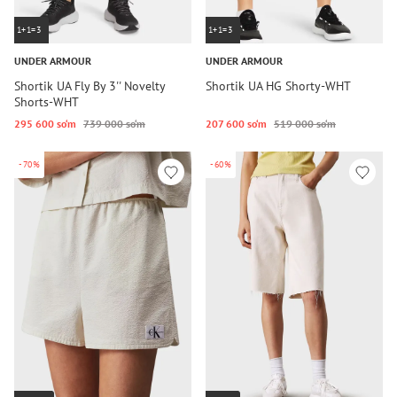
1+1=3
1+1=3
UNDER ARMOUR
UNDER ARMOUR
Shortik UA Fly By 3'' Novelty
Shortik UA HG Shorty-WHT
Shorts-WHT
295 600 so‘m
739 000 so‘m
207 600 so‘m
519 000 so‘m
-70%
-60%