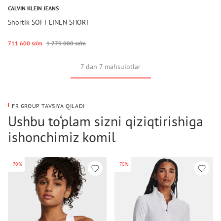
CALVIN KLEIN JEANS
Shortik SOFT LINEN SHORT
711 600 so‘m
1 779 000 so‘m
7 dan 7 mahsulotlar
FR GROUP TAVSIYA QILADI
Ushbu to‘plam sizni qiziqtirishiga
ishonchimiz komil
-70%
-70%