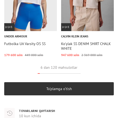
1+1=3
1+1=3
UNDER ARMOUR
CALVIN KLEIN JEANS
Futbolka UA Varsity OS SS
Ko'ylak SS DENIM SHIRT CHALK
WHITE
179 600 so‘m
449 000 so‘m
947 600 so‘m
2 369 000 so‘m
6 dan 120 mahsulotlar
To‘plamga o‘tish
TOVARLARNI QAYTARISH
10 kun ichida