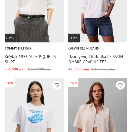
1+1=3
1+1=3
TOMMY HILFIGER
CALVIN KLEIN JEANS
Ko'ylak 1985 SLIM PIQUE LS
Uzun yengli futbolka LS SATIN
SHIRT
OMBRE GRAPHIC TEE
731 600 so‘m
1 829 000 so‘m
475 600 so‘m
1 189 000 so‘m
-60%
-60%