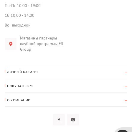
Пн-Пт 10:00 - 19:00
Сб 10:00 - 14:00
Вс - выходной
Магазины партнеры
клубной программы FR
Group
ЛИЧНЫЙ КАБИНЕТ
История покупок
ПОКУПАТЕЛЯМ
Мои данные
Оплата и доставка
Адрес для доставки
О КОМПАНИИ
Возврат
О нас
Избранное
Вопросы и ответы
Политика конфиденциальности
Клубная программа
Клубная программа
Новости
Рассылки