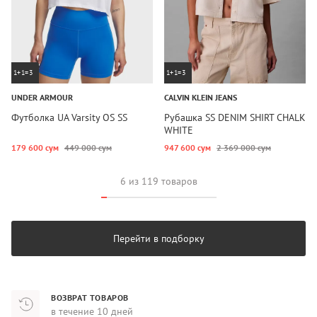
1+1=3
1+1=3
UNDER ARMOUR
CALVIN KLEIN JEANS
Футболка UA Varsity OS SS
Рубашка SS DENIM SHIRT CHALK
WHITE
179 600 сум
449 000 сум
947 600 сум
2 369 000 сум
6 из 119 товаров
Перейти в подборку
ВОЗВРАТ ТОВАРОВ
в течение 10 дней