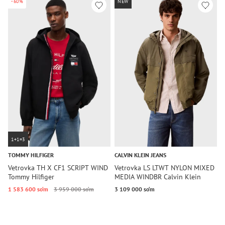
-60%
NEW
1+1=3
TOMMY HILFIGER
CALVIN KLEIN JEANS
U
Vetrovka TH X CF1 SCRIPT WIND
Vetrovka LS LTWT NYLON MIXED
V
Tommy Hilfiger
MEDIA WINDBR Calvin Klein
J
Jeans
1 583 600 so‘m
3 959 000 so‘m
3 109 000 so‘m
1