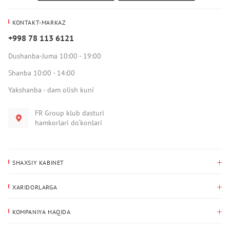
KONTAKT-MARKAZ
+998 78 113 6121
Dushanba-Juma 10:00 - 19:00
Shanba 10:00 - 14:00
Yakshanba - dam olish kuni
FR Group klub dasturi
hamkorlari do‘konlari
SHAXSIY KABINET
Xaridlar tarixi
XARIDORLARGA
Mening ma’lumotlarim
To‘lov va yetkazib berish
Yetkazib berish manzili
KOMPANIYA HAQIDA
Qaytarish
Biz haqimizda
Sevimlilar