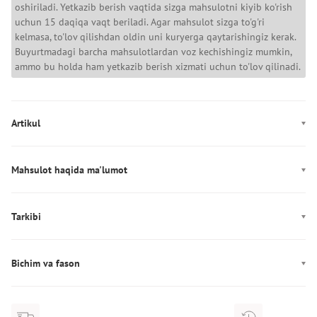
oshiriladi. Yetkazib berish vaqtida sizga mahsulotni kiyib ko'rish
uchun 15 daqiqa vaqt beriladi. Agar mahsulot sizga to'g'ri
kelmasa, to'lov qilishdan oldin uni kuryerga qaytarishingiz kerak.
Buyurtmadagi barcha mahsulotlardan voz kechishingiz mumkin,
ammo bu holda ham yetkazib berish xizmati uchun to'lov qilinadi.
Artikul
6014621-338
Mahsulot haqida ma'lumot
Rang: yashil
Mahkamlagich: Zamok
Tarkibi
Dekor: Logotip
Tarkibi: 90% poliester, 10% elastan
Ishlab chiqarish: Индонезия
Bichim va fason
Qo'shimcha: Tikilgan kapyushon
Yoqa: tik yoqa
Fason: to‘g‘ri