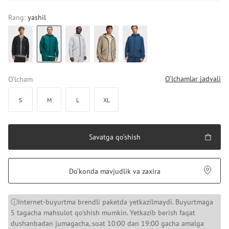
Rang:
yashil
O‘lchamlar jadvali
O‘lcham
S
M
L
XL
Savatga qo‘shish
Do‘konda mavjudlik va zaxira
ⓘInternet-buyurtma brendli paketda yetkazilmaydi. Buyurtmaga
5 tagacha mahsulot qo'shish mumkin. Yetkazib berish faqat
dushanbadan jumagacha, soat 10:00 dan 19:00 gacha amalga