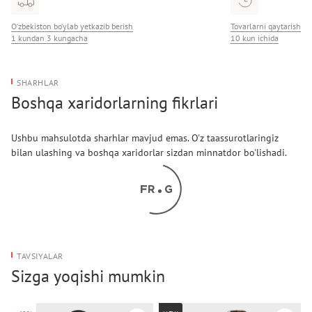
O‘zbekiston bo‘ylab yetkazib berish
Tovarlarni qaytarish
1 kundan 3 kungacha
10 kun ichida
SHARHLAR
Boshqa xaridorlarning fikrlari
Ushbu mahsulotda sharhlar mavjud emas. O'z taassurotlaringiz
bilan ulashing va boshqa xaridorlar sizdan minnatdor bo'lishadi.
TAVSIYALAR
Sizga yoqishi mumkin