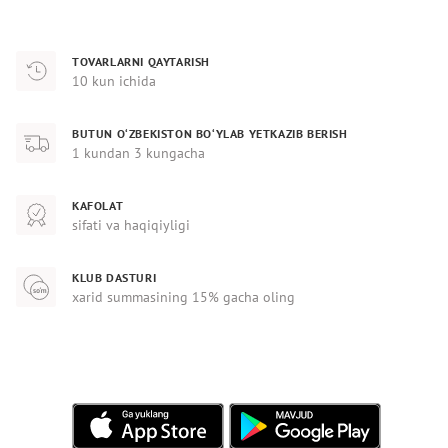
TOVARLARNI QAYTARISH
10 kun ichida
BUTUN O‘ZBEKISTON BO‘YLAB YETKAZIB BERISH
1 kundan 3 kungacha
KAFOLAT
sifati va haqiqiyligi
KLUB DASTURI
xarid summasining 15% gacha oling