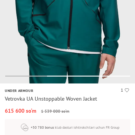
1
UNDER ARMOUR
Vetrovka UA Unstoppable Woven Jacket
615 600 so‘m
1 539 000 so‘m
+30 780 bonus
klub dasturi ishtirokchilari uchun FR Group