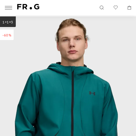
1+1=3
-60%