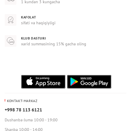
1 kundan 3 kungacha
KAFOLAT
sifati va haqiqiyligi
KLUB DASTURI
xarid summasining 15% gacha oling
KONTAKT-MARKAZ
+998 78 113 6121
Dushanba-Juma 10:00 - 19:00
Shanba 10:00 - 14:00