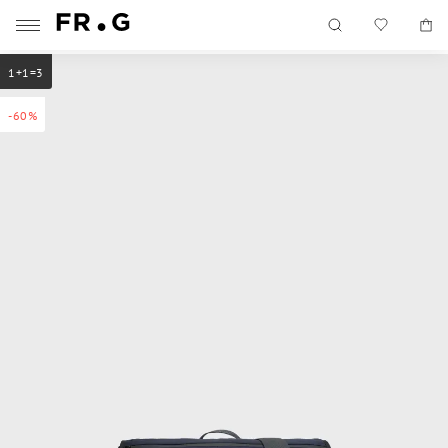
1+1=3
-60%