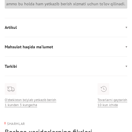
ammo bu holda ham yetkazib berish xizmati uchun to'lov qilinadi.
Artikul
AM0AM13992
Mahsulot haqida ma'lumot
Ishlab chiqarish: Камбоджа
Tarkibi
Tarkibi: 94% Полиэстер/6% Полиуретан
O‘zbekiston bo‘ylab yetkazib berish
Tovarlarni qaytarish
1 kundan 3 kungacha
10 kun ichida
SHARHLAR