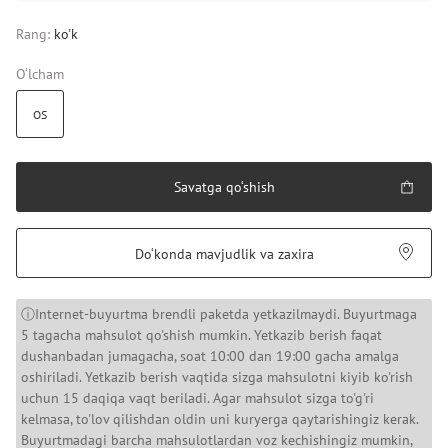
Rang:
ko'k
O‘lcham
OS
Savatga qo‘shish
Do‘konda mavjudlik va zaxira
ⓘInternet-buyurtma brendli paketda yetkazilmaydi. Buyurtmaga
5 tagacha mahsulot qo'shish mumkin. Yetkazib berish faqat
dushanbadan jumagacha, soat 10:00 dan 19:00 gacha amalga
oshiriladi. Yetkazib berish vaqtida sizga mahsulotni kiyib ko'rish
uchun 15 daqiqa vaqt beriladi. Agar mahsulot sizga to'g'ri
kelmasa, to'lov qilishdan oldin uni kuryerga qaytarishingiz kerak.
Buyurtmadagi barcha mahsulotlardan voz kechishingiz mumkin,