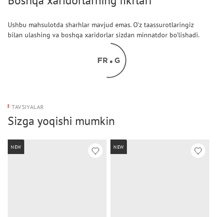
Boshqa xaridorlarning fikrlari
Ushbu mahsulotda sharhlar mavjud emas. O'z taassurotlaringiz
bilan ulashing va boshqa xaridorlar sizdan minnatdor bo'lishadi.
TAVSIYALAR
Sizga yoqishi mumkin
NEW
NEW