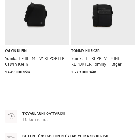
CALVIN KLEIN
TOMMY HILFIGER
T
Sumka EMBLEM HW REPORTER
Sumka TH REPREVE MINI
S
Calvin Klein
REPORTER Tommy Hilfiger
R
1 649 000 so‘m
1 279 000 so‘m
1
TOVARLARNI QAYTARISH
10 kun ichida
BUTUN O‘ZBEKISTON BO‘YLAB YETKAZIB BERISH