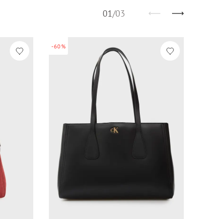
01
/
03
-60%
-60%