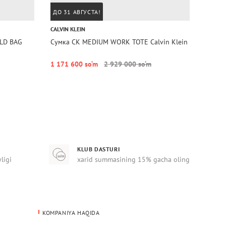
ДО 31 АВГУСТА!
ДО 31
CALVIN KLEIN
TOMMY 
LD BAG
Сумка CK MEDIUM WORK TOTE Calvin Klein
Сумка
Hilfige
1 171 600 so‘m
2 929 000 so‘m
1 107
KLUB DASTURI
yligi
xarid summasining 15% gacha oling
KOMPANIYA HAQIDA