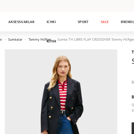
AKSESSUARLAR
ICHKI
SPORT
SALE
BREND
ar
Sumkalar
Tommy Hilfiger
Sumka TH LIBRE FLAP CROSSOVER Tommy Hilfi
KIYIM
R
B
U
s