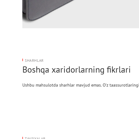
SHARHLAR
Boshqa xaridorlarning fikrlari
Ushbu mahsulotda sharhlar mavjud emas. O'z taassurotlaringi
TAVSIYALAR