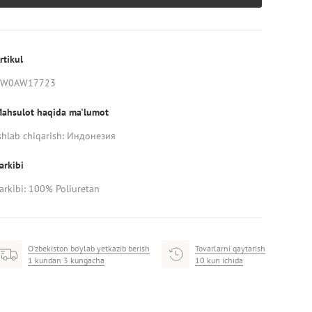
rtikul
AW0AW17723
ahsulot haqida ma'lumot
shlab chiqarish: Индонезия
arkibi
arkibi: 100% Poliuretan
O‘zbekiston bo‘ylab yetkazib berish
Tovarlarni qaytarish
1 kundan 3 kungacha
10 kun ichida