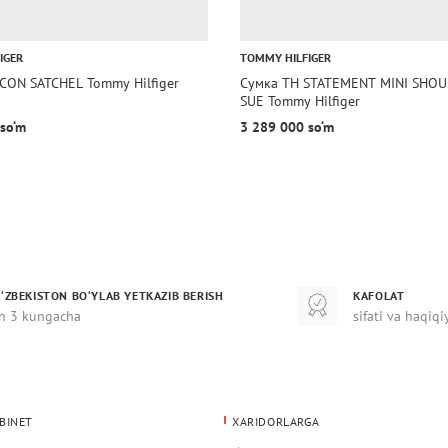
IGER
TOMMY HILFIGER
ICON SATCHEL Tommy Hilfiger
Сумка TH STATEMENT MINI SHOU
SUE Tommy Hilfiger
so‘m
3 289 000 so‘m
‘ZBEKISTON BO‘YLAB YETKAZIB BERISH
KAFOLAT
n 3 kungacha
sifati va haqiqi
BINET
XARIDORLARGA