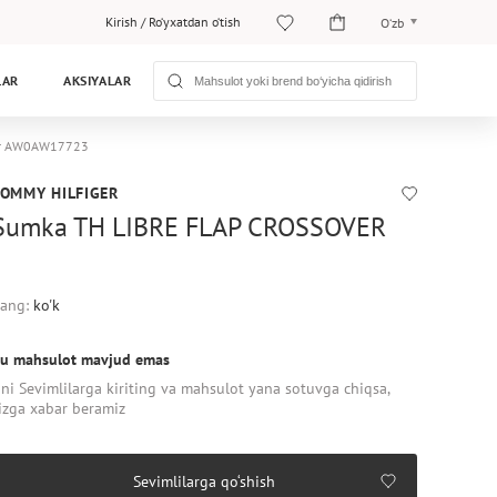
Kirish
/
Ro‘yxatdan o‘tish
O‘zb
O‘zb
LAR
AKSIYALAR
Рус
ger AW0AW17723
TOMMY HILFIGER
Sumka TH LIBRE FLAP CROSSOVER
ang:
ko'k
u mahsulot mavjud emas
ni Sevimlilarga kiriting va mahsulot yana sotuvga chiqsa,
izga xabar beramiz
Sevimlilarga qo‘shish