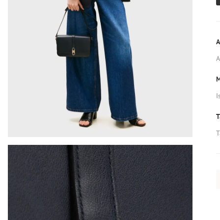
A
M
I
T
T