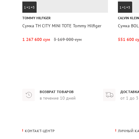
1+1=3
1+1=3
TOMMY HILFIGER
CALVIN KLEI
Сумка TH CITY MINI TOTE Tommy Hilfiger
Сумка BOLD
1 267 600 сум
3 169 000 сум
551 600 с
ВОЗВРАТ ТОВАРОВ
ДОСТАВКА
в течение 10 дней
от 1 до 3
КОНТАКТ-ЦЕНТР
ЛИЧНЫЙ К