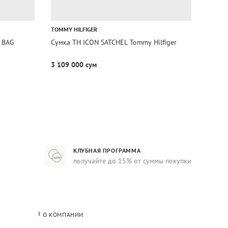
TOMMY HILFIGER
TOMMY 
 BAG
Сумка TH ICON SATCHEL Tommy Hilfiger
Сумка
SUE To
3 109 000 сум
3 289
КЛУБНАЯ ПРОГРАММА
получайте до 15% от суммы покупки
О КОМПАНИИ