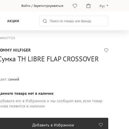
Войти
/
Зарегистрироваться
Рус
O‘zb
АКЦИИ
Рус
W0AW17723
TOMMY HILFIGER
Сумка TH LIBRE FLAP CROSSOVER
вет:
синий
анного товара нет в наличии
обавьте его в Избранное и мы сообщим вам, если товар
нова появится в наличии
Добавить в Избранное