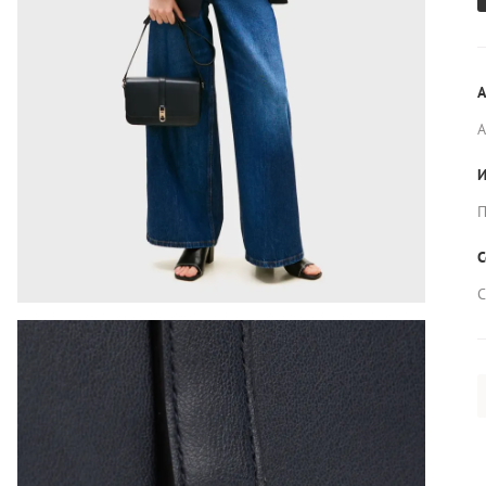
А
И
П
С
С