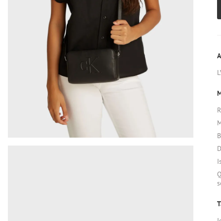
A
L
M
R
M
B
D
I
Q
s
T
I