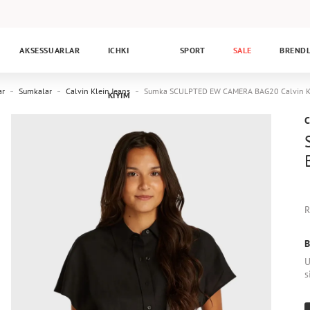
AKSESSUARLAR
ICHKI
SPORT
SALE
BREND
ar
Sumkalar
Calvin Klein Jeans
Sumka SCULPTED EW CAMERA BAG20 Calvin K
KIYIM
C
R
B
U
s