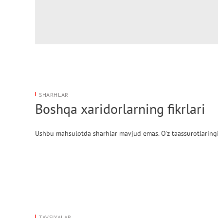
SHARHLAR
Boshqa xaridorlarning fikrlari
Ushbu mahsulotda sharhlar mavjud emas. O'z taassurotlaringi
TAVSIYALAR