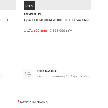
1+1=3
1+1=
CALVIN KLEIN
TOMMY 
LD BAG
Сумка CK MEDIUM WORK TOTE Calvin Klein
Сумка
Hilfige
1 171 600 so‘m
2 929 000 so‘m
1 107
KLUB DASTURI
yligi
xarid summasining 15% gacha oling
KOMPANIYA HAQIDA