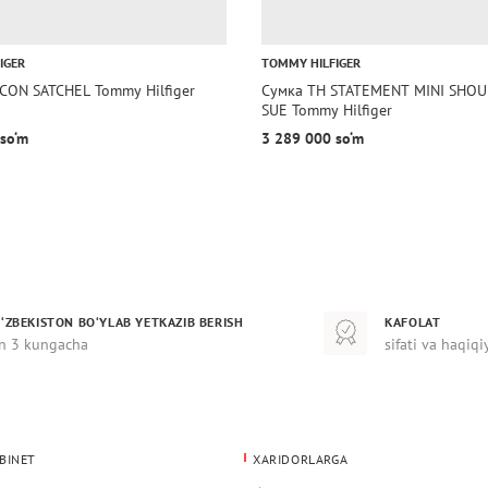
IGER
TOMMY HILFIGER
ICON SATCHEL Tommy Hilfiger
Сумка TH STATEMENT MINI SHOU
SUE Tommy Hilfiger
so‘m
3 289 000 so‘m
‘ZBEKISTON BO‘YLAB YETKAZIB BERISH
KAFOLAT
n 3 kungacha
sifati va haqiqi
BINET
XARIDORLARGA