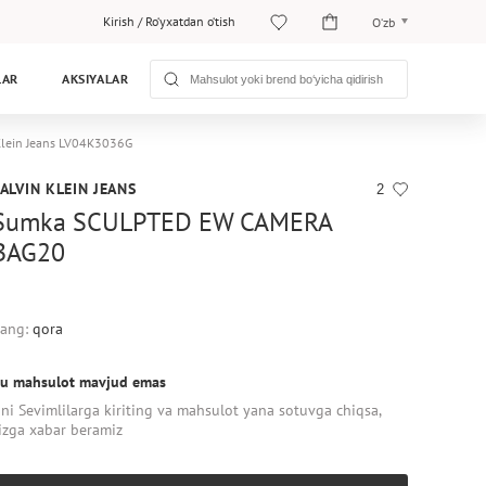
Kirish
/
Ro‘yxatdan o‘tish
O‘zb
O‘zb
LAR
AKSIYALAR
Рус
lein Jeans LV04K3036G
ALVIN KLEIN JEANS
2
Sumka SCULPTED EW CAMERA
BAG20
ang:
qora
u mahsulot mavjud emas
ni Sevimlilarga kiriting va mahsulot yana sotuvga chiqsa,
izga xabar beramiz