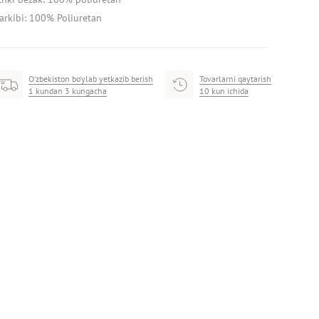
arkibi: 100% Poliuretan
O‘zbekiston bo‘ylab yetkazib berish
Tovarlarni qaytarish
1 kundan 3 kungacha
10 kun ichida