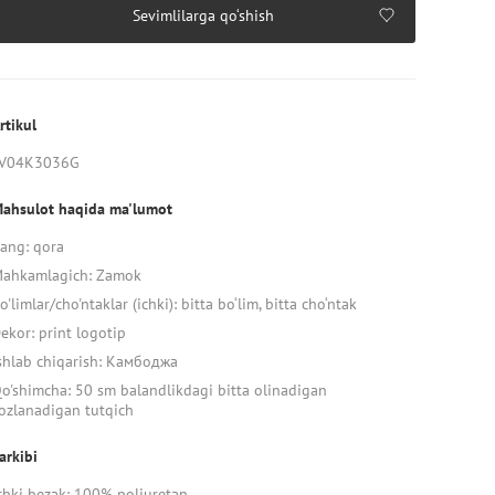
Sevimlilarga qo‘shish
rtikul
V04K3036G
ahsulot haqida ma'lumot
ang: qora
ahkamlagich: Zamok
o'limlar/cho'ntaklar (ichki): bitta bo‘lim, bitta cho‘ntak
ekor: print logotip
shlab chiqarish: Камбоджа
o'shimcha: 50 sm balandlikdagi bitta olinadigan
ozlanadigan tutqich
arkibi
chki bezak: 100% poliuretan