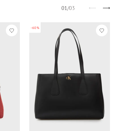
01
/
03
-60%
-60%