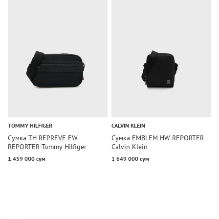
TOMMY HILFIGER
CALVIN KLEIN
T
Сумка TH REPREVE EW
Сумка EMBLEM HW REPORTER
С
REPORTER Tommy Hilfiger
Calvin Klein
R
1 459 000 сум
1 649 000 сум
1