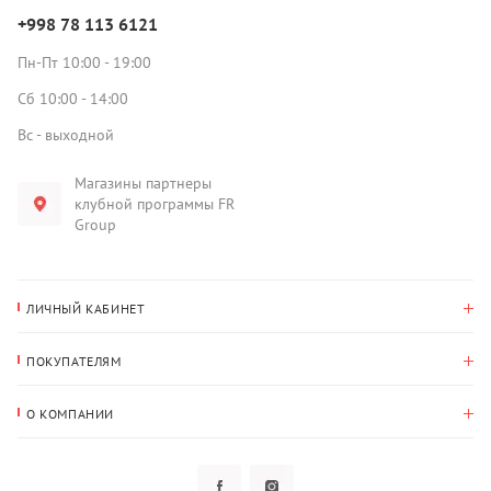
+998 78 113 6121
Пн-Пт 10:00 - 19:00
Сб 10:00 - 14:00
Вс - выходной
Магазины партнеры
клубной программы FR
Group
ЛИЧНЫЙ КАБИНЕТ
История покупок
ПОКУПАТЕЛЯМ
Мои данные
Оплата и доставка
Адрес для доставки
О КОМПАНИИ
Возврат
О нас
Избранное
Вопросы и ответы
Политика конфиденциальности
Клубная программа