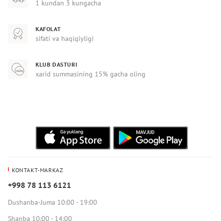
1 kundan 3 kungacha
KAFOLAT
sifati va haqiqiyligi
KLUB DASTURI
xarid summasining 15% gacha oling
KONTAKT-MARKAZ
+998 78 113 6121
Dushanba-Juma 10:00 - 19:00
Shanba 10:00 - 14:00