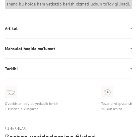
ammo bu holda ham yetkazib berish xizmati uchun to'lov qilinadi.
Artikul
LV04D3348G
Mahsulot haqida ma'lumot
Ishlab chiqarish: Индонезия
Tarkibi
Tarkibi: 100% Poliester
O‘zbekiston bo‘ylab yetkazib berish
Tovarlarni qaytarish
1 kundan 3 kungacha
10 kun ichida
SHARHLAR