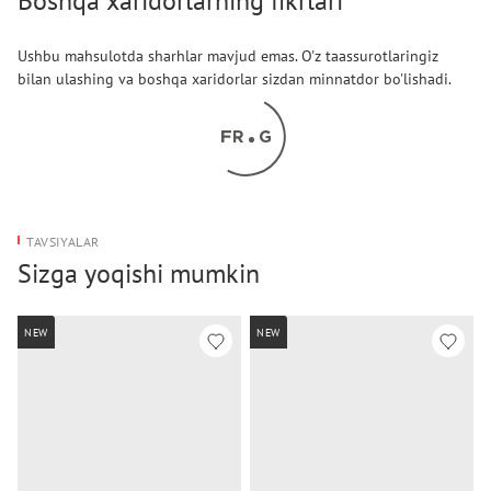
Boshqa xaridorlarning fikrlari
Ushbu mahsulotda sharhlar mavjud emas. O'z taassurotlaringiz
bilan ulashing va boshqa xaridorlar sizdan minnatdor bo'lishadi.
TAVSIYALAR
Sizga yoqishi mumkin
NEW
NEW