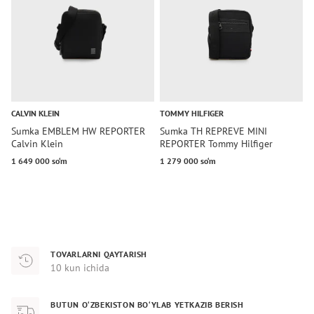
CALVIN KLEIN
TOMMY HILFIGER
T
Sumka EMBLEM HW REPORTER
Sumka TH REPREVE MINI
S
Calvin Klein
REPORTER Tommy Hilfiger
R
1 649 000 so‘m
1 279 000 so‘m
1
TOVARLARNI QAYTARISH
10 kun ichida
BUTUN O‘ZBEKISTON BO‘YLAB YETKAZIB BERISH