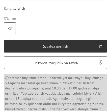
Rang:
sarg'ish
O‘lcham
OS
Savatga qo‘shish
Do‘konda mavjudlik va zaxira
ⓘInternet-buyurtma brendli paketda yetkazilmaydi. Buyurtmaga
5 tagacha mahsulot qo'shish mumkin. Yetkazib berish faqat
dushanbadan jumagacha, soat 10:00 dan 19:00 gacha amalga
oshiriladi. Yetkazib berish vaqtida sizga mahsulotni kiyib ko'rish
uchun 15 daqiqa vaqt beriladi. Agar mahsulot sizga to'g'ri
kelmasa, to'lov qilishdan oldin uni kuryerga qaytarishingiz kerak.
Buyurtmadagi barcha mahsulotlardan voz kechishingiz mumkin,