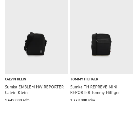
CALVIN KLEIN
TOMMY HILFIGER
T
Sumka EMBLEM HW REPORTER
Sumka TH REPREVE MINI
S
Calvin Klein
REPORTER Tommy Hilfiger
R
1 649 000 so‘m
1 279 000 so‘m
1