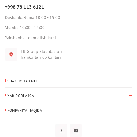
+998 78 113 6121
Dushanba-Juma 10:00 - 19:00
Shanba 10:00 - 14:00
Yakshanba - dam olish kuni
FR Group klub dasturi
hamkorlari do‘konlari
SHAXSIY KABINET
Xaridlar tarixi
XARIDORLARGA
Mening ma’lumotlarim
To‘lov va yetkazib berish
Yetkazib berish manzili
KOMPANIYA HAQIDA
Qaytarish
Biz haqimizda
Sevimlilar
Savol-javoblar
Maxfiylik siyosati
Klub dasturi
Klub dasturi