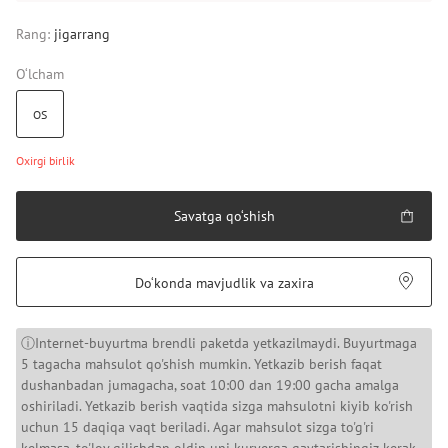
Rang:
jigarrang
O‘lcham
OS
Oxirgi birlik
Savatga qo‘shish
Do‘konda mavjudlik va zaxira
ⓘInternet-buyurtma brendli paketda yetkazilmaydi. Buyurtmaga
5 tagacha mahsulot qo'shish mumkin. Yetkazib berish faqat
dushanbadan jumagacha, soat 10:00 dan 19:00 gacha amalga
oshiriladi. Yetkazib berish vaqtida sizga mahsulotni kiyib ko'rish
uchun 15 daqiqa vaqt beriladi. Agar mahsulot sizga to'g'ri