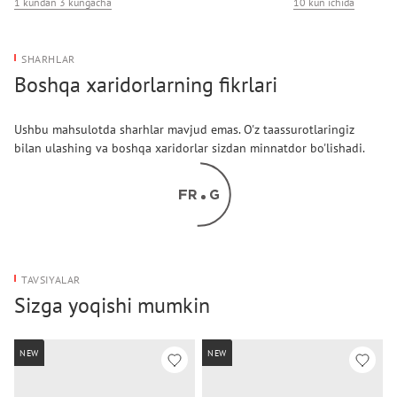
1 kundan 3 kungacha
10 kun ichida
SHARHLAR
Boshqa xaridorlarning fikrlari
Ushbu mahsulotda sharhlar mavjud emas. O'z taassurotlaringiz
bilan ulashing va boshqa xaridorlar sizdan minnatdor bo'lishadi.
TAVSIYALAR
Sizga yoqishi mumkin
NEW
NEW