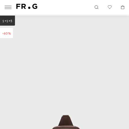
1+1=3
-60%