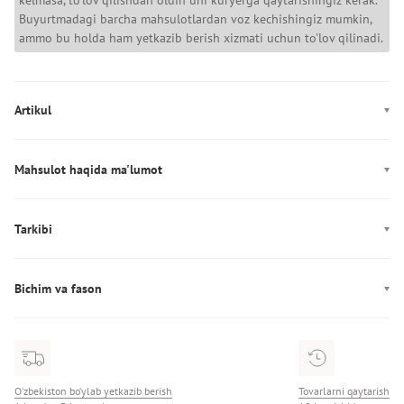
kelmasa, to'lov qilishdan oldin uni kuryerga qaytarishingiz kerak.
Buyurtmadagi barcha mahsulotlardan voz kechishingiz mumkin,
ammo bu holda ham yetkazib berish xizmati uchun to'lov qilinadi.
Artikul
AM0AM14140
Mahsulot haqida ma'lumot
Rang: jigarrang
Mahkamlagich: Zamok
Tarkibi
Bo'limlar/cho'ntaklar (ichki): bitta bo‘lim, bitta cho‘ntak
Tarkibi: 100% полиуретан
Dekor: Logotip
Bichim va fason
Ishlab chiqarish: Китай
Qo'shimcha: 50 sm balandlikdagi bitta olinmaydigan sozlanadigan
Naqsh: pattern-logo
tutqich
Bo'limlar/cho'ntaklar (tashqi): bir cho‘ntak
O‘zbekiston bo‘ylab yetkazib berish
Tovarlarni qaytarish