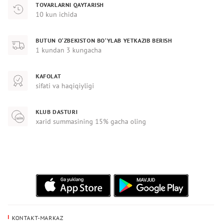
TOVARLARNI QAYTARISH
10 kun ichida
BUTUN O‘ZBEKISTON BO‘YLAB YETKAZIB BERISH
1 kundan 3 kungacha
KAFOLAT
sifati va haqiqiyligi
KLUB DASTURI
xarid summasining 15% gacha oling
KONTAKT-MARKAZ