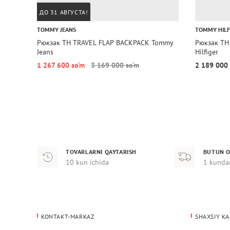
ДО 31 АВГУСТА!
TOMMY JEANS
TOMMY HILF
Рюкзак TH TRAVEL FLAP BACKPACK Tommy
Рюкзак T
Jeans
Hilfiger
1 267 600 so‘m
3 169 000 so‘m
2 189 000 
TOVARLARNI QAYTARISH
BUTUN O
10 kun ichida
1 kunda
KONTAKT-MARKAZ
SHAXSIY KA