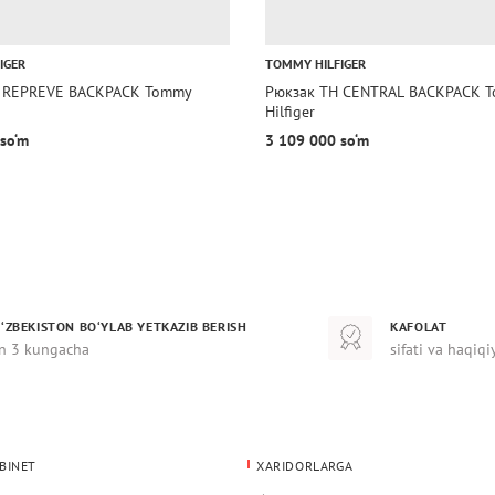
IGER
TOMMY HILFIGER
H REPREVE BACKPACK Tommy
Рюкзак TH CENTRAL BACKPACK 
Hilfiger
so‘m
3 109 000 so‘m
‘ZBEKISTON BO‘YLAB YETKAZIB BERISH
KAFOLAT
n 3 kungacha
sifati va haqiqi
BINET
XARIDORLARGA