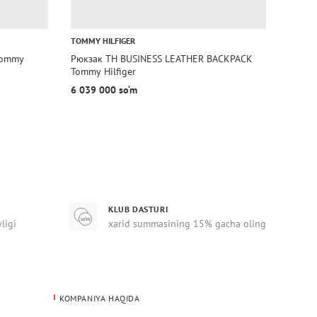
TOMMY HILFIGER
TOMMY 
Tommy
Рюкзак TH BUSINESS LEATHER BACKPACK
Рюкза
Tommy Hilfiger
Tommy 
6 039 000 so‘m
3 109
KLUB DASTURI
yligi
xarid summasining 15% gacha oling
KOMPANIYA HAQIDA