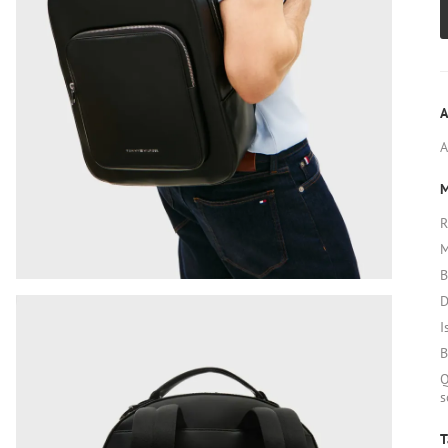
A
M
R
M
B
D
I
B
Q
s
T