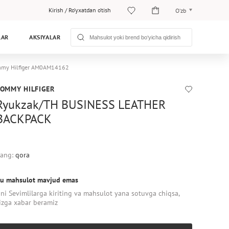
Kirish
/
Ro‘yxatdan o‘tish
O‘zb
O‘zb
LAR
AKSIYALAR
Рус
mmy Hilfiger AM0AM14162
TOMMY HILFIGER
Ryukzak/TH BUSINESS LEATHER
BACKPACK
ang:
qora
u mahsulot mavjud emas
ni Sevimlilarga kiriting va mahsulot yana sotuvga chiqsa,
izga xabar beramiz