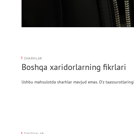
SHARHLAR
Boshqa xaridorlarning fikrlari
Ushbu mahsulotda sharhlar mavjud emas. O'z taassurotlaringi
TAVSIYALAR