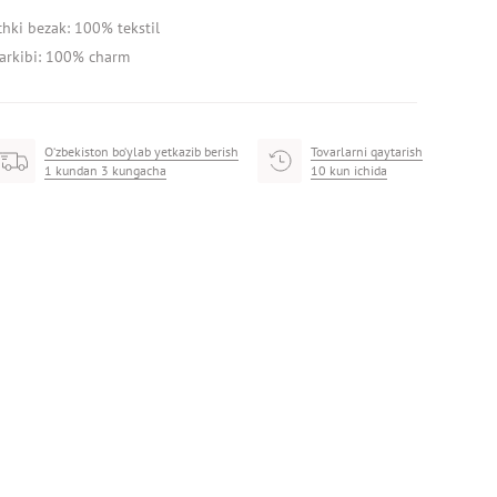
chki bezak: 100% tekstil
arkibi: 100% charm
O‘zbekiston bo‘ylab yetkazib berish
Tovarlarni qaytarish
1 kundan 3 kungacha
10 kun ichida