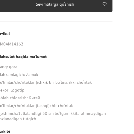
Sevimlilarga qo‘shish
rtikul
AM0AM14162
ahsulot haqida ma'lumot
ang: qora
ahkamlagich: Zamok
o'limlar/cho'ntaklar (ichki): bir bo‘lma, ikki cho‘ntak
ekor: Logotip
shlab chiqarish: Китай
o'limlar/cho'ntaklar (tashqi): bir cho‘ntak
o'shimcha1: Balandligi 30 sm bo‘lgan ikkita olinmaydigan
ozlanadigan tutqich
arkibi