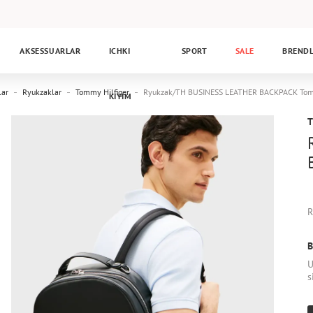
AKSESSUARLAR
ICHKI
SPORT
SALE
BREND
lar
Ryukzaklar
Tommy Hilfiger
Ryukzak/TH BUSINESS LEATHER BACKPACK To
KIYIM
R
B
U
s