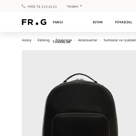
Yordam
+998 78 113 6121
To‘lov va yetkazib berish
YANGI
KIYIM
POYABZAL
Savol-javoblar
Klub dasturi
Asosiy
Katalog
Erkaklarga
Aksessuarlar
Sumkalar va ryukzak
TOVARLAR
Kafolat