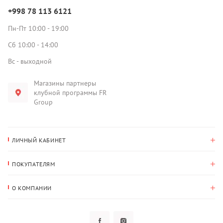
+998 78 113 6121
Пн-Пт 10:00 - 19:00
Сб 10:00 - 14:00
Вс - выходной
Магазины партнеры
клубной программы FR
Group
ЛИЧНЫЙ КАБИНЕТ
История покупок
ПОКУПАТЕЛЯМ
Мои данные
Оплата и доставка
Адрес для доставки
О КОМПАНИИ
Возврат
О нас
Избранное
Вопросы и ответы
Политика конфиденциальности
Клубная программа