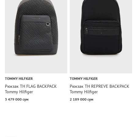
TOMMY HILFIGER
TOMMY HILFIGER
T
Рюкзак TH FLAG BACKPACK
Рюкзак TH REPREVE BACKPACK
Р
Tommy Hilfiger
Tommy Hilfiger
B
3 479 000 сум
2 189 000 сум
6