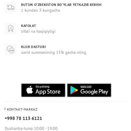
BUTUN O‘ZBEKISTON BO‘YLAB YETKAZIB BERISH
1 kundan 3 kungacha
KAFOLAT
sifati va haqiqiyligi
KLUB DASTURI
xarid summasining 15% gacha oling
KONTAKT-MARKAZ
+998 78 113 6121
Dushanba-Juma 10:00 - 19:00