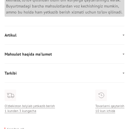
kelmasa, to'lov qilishdan oldin uni kuryerga qaytarishingiz kerak.
Buyurtmadagi barcha mahsulotlardan voz kechishingiz mumkin,
ammo bu holda ham yetkazib berish xizmati uchun to'lov qilinadi.
Artikul
LV04D3211G
Mahsulot haqida ma'lumot
Ishlab chiqarish: Индонезия
Tarkibi
Tarkibi: 100% Neylon
O‘zbekiston bo‘ylab yetkazib berish
Tovarlarni qaytarish
1 kundan 3 kungacha
10 kun ichida