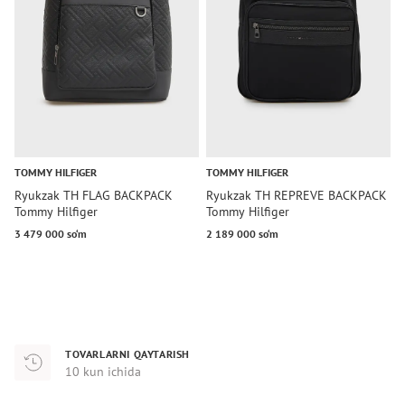
TOMMY HILFIGER
TOMMY HILFIGER
T
Ryukzak TH FLAG BACKPACK
Ryukzak TH REPREVE BACKPACK
R
Tommy Hilfiger
Tommy Hilfiger
B
3 479 000 so‘m
2 189 000 so‘m
6
TOVARLARNI QAYTARISH
10 kun ichida