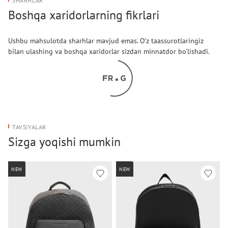
SHARHLAR
Boshqa xaridorlarning fikrlari
Ushbu mahsulotda sharhlar mavjud emas. O'z taassurotlaringiz
bilan ulashing va boshqa xaridorlar sizdan minnatdor bo'lishadi.
TAVSIYALAR
Sizga yoqishi mumkin
NEW
NEW