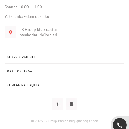
Shanba 10:00 - 14:00
Yakshanba - dam olish kuni
FR Group klub dasturi
hamkorlari do‘konlari
SHAXSIY KABINET
Xaridlar tarixi
XARIDORLARGA
Mening ma’lumotlarim
To‘lov va yetkazib berish
Yetkazib berish manzili
KOMPANIYA HAQIDA
Qaytarish
Biz haqimizda
Sevimlilar
Savol-javoblar
Maxfiylik siyosati
Klub dasturi
Klub dasturi
Yangiliklar
Tarqatmalar
Kafolat
© 2026 FR Group. Barcha huquqlar saqlangan
Foydalanuvchi bilan kelishuv
Kontaktlar