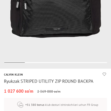
CALVIN KLEIN
Ryukzak STRIPED UTILITY ZIP ROUND BACKPA
1 027 600 so‘m
2 569 000 so‘m
+51 380 bonus
klub dasturi ishtirokchilari uchun FR Group