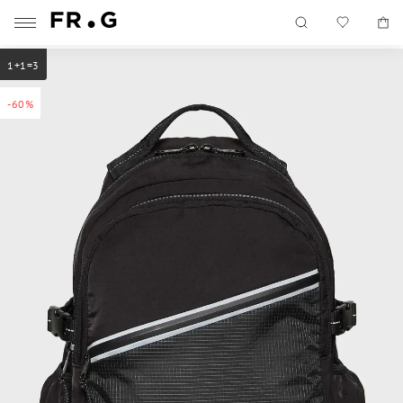
1+1=3
-60%