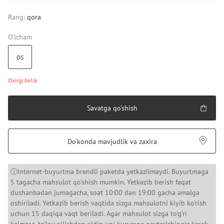
Rang:
qora
O‘lcham
OS
Oxirgi birlik
Savatga qo‘shish
Do‘konda mavjudlik va zaxira
ⓘInternet-buyurtma brendli paketda yetkazilmaydi. Buyurtmaga
5 tagacha mahsulot qo'shish mumkin. Yetkazib berish faqat
dushanbadan jumagacha, soat 10:00 dan 19:00 gacha amalga
oshiriladi. Yetkazib berish vaqtida sizga mahsulotni kiyib ko'rish
uchun 15 daqiqa vaqt beriladi. Agar mahsulot sizga to'g'ri