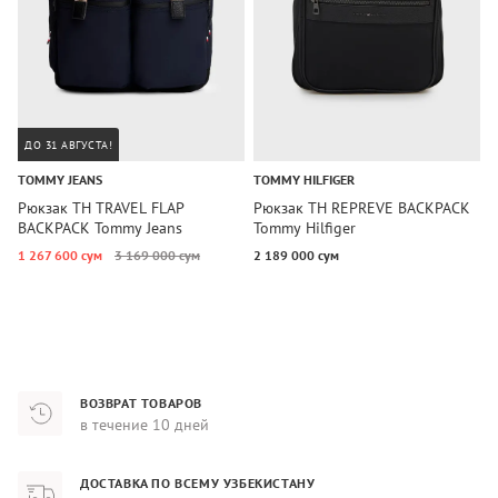
ДО 31 АВГУСТА!
TOMMY JEANS
TOMMY HILFIGER
T
Рюкзак TH TRAVEL FLAP
Рюкзак TH REPREVE BACKPACK
Р
BACKPACK Tommy Jeans
Tommy Hilfiger
T
1 267 600 сум
3 169 000 сум
2 189 000 сум
3
ВОЗВРАТ ТОВАРОВ
в течение 10 дней
ДОСТАВКА ПО ВСЕМУ УЗБЕКИСТАНУ