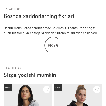
SHARHLAR
Boshqa xaridorlarning fikrlari
Ushbu mahsulotda sharhlar mavjud emas. O'z taassurotlaringiz
bilan ulashing va boshqa xaridorlar sizdan minnatdor bo'lishadi.
TAVSIYALAR
Sizga yoqishi mumkin
NEW
NEW