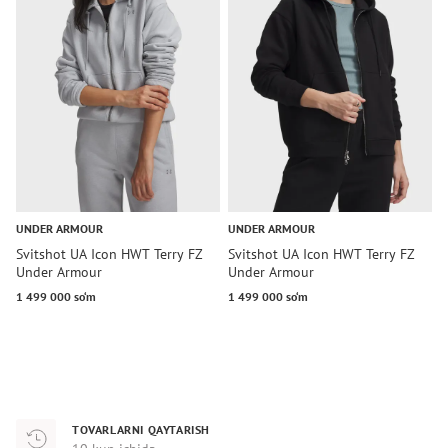
UNDER ARMOUR
UNDER ARMOUR
U
Svitshot UA Icon HWT Terry FZ
Svitshot UA Icon HWT Terry FZ
J
Under Armour
Under Armour
U
1 499 000 so‘m
1 499 000 so‘m
6
TOVARLARNI QAYTARISH