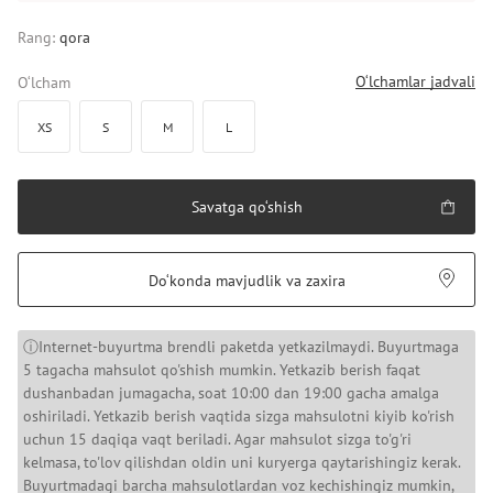
Rang:
qora
O‘lchamlar jadvali
O‘lcham
XS
S
M
L
Savatga qo‘shish
Do‘konda mavjudlik va zaxira
ⓘInternet-buyurtma brendli paketda yetkazilmaydi. Buyurtmaga
5 tagacha mahsulot qo'shish mumkin. Yetkazib berish faqat
dushanbadan jumagacha, soat 10:00 dan 19:00 gacha amalga
oshiriladi. Yetkazib berish vaqtida sizga mahsulotni kiyib ko'rish
uchun 15 daqiqa vaqt beriladi. Agar mahsulot sizga to'g'ri
kelmasa, to'lov qilishdan oldin uni kuryerga qaytarishingiz kerak.
Buyurtmadagi barcha mahsulotlardan voz kechishingiz mumkin,