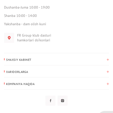
Dushanba-Juma 10:00 - 19:00
Shanba 10:00 - 14:00
Yakshanba - dam olish kuni
FR Group klub dasturi
hamkorlari do‘konlari
SHAXSIY KABINET
Xaridlar tarixi
XARIDORLARGA
Mening ma’lumotlarim
To‘lov va yetkazib berish
Yetkazib berish manzili
KOMPANIYA HAQIDA
Qaytarish
Biz haqimizda
Sevimlilar
Savol-javoblar
Maxfiylik siyosati
Klub dasturi
Klub dasturi
Yangiliklar
Tarqatmalar
Kafolat