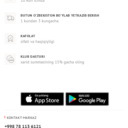
10 kun ichida
BUTUN O‘ZBEKISTON BO‘YLAB YETKAZIB BERISH
1 kundan 3 kungacha
KAFOLAT
sifati va haqiqiyligi
KLUB DASTURI
xarid summasining 15% gacha oling
KONTAKT-MARKAZ
+998 78 113 6121