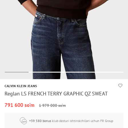
CALVIN KLEIN JEANS
Reglan LS FRENCH TERRY GRAPHIC QZ SWEAT
791 600 so‘m
1 979 000 so‘m
+39 580 bonus
klub dasturi ishtirokchilari uchun FR Group