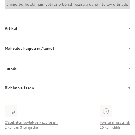
ammo bu holda ham yetkazib berish xizmati uchun to'lov qilinadi.
Artikul
LV047E824G
Mahsulot haqida ma'lumot
Rang: qora
Mahkamlagich: Zamok
Tarkibi
Dekor: Logotip
Tarkibi: 86% Хлопок/14% Полиэстер
Ishlab chiqarish: Индия
Bichim va fason
Yoqa: yotiq yoqa
Fason: to‘g‘ri
O‘zbekiston bo‘ylab yetkazib berish
Tovarlarni qaytarish
1 kundan 3 kungacha
10 kun ichida