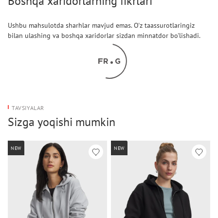
Boshqa xaridorlarning fikrlari
Ushbu mahsulotda sharhlar mavjud emas. O'z taassurotlaringiz
bilan ulashing va boshqa xaridorlar sizdan minnatdor bo'lishadi.
TAVSIYALAR
Sizga yoqishi mumkin
NEW
NEW