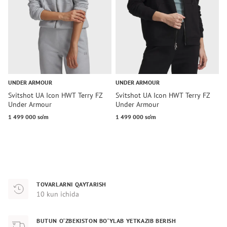
UNDER ARMOUR
UNDER ARMOUR
U
Svitshot UA Icon HWT Terry FZ
Svitshot UA Icon HWT Terry FZ
J
Under Armour
Under Armour
U
1 499 000 so‘m
1 499 000 so‘m
6
TOVARLARNI QAYTARISH
10 kun ichida
BUTUN O‘ZBEKISTON BO‘YLAB YETKAZIB BERISH