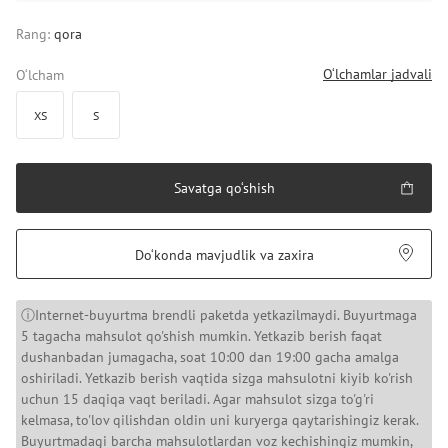
Rang:
qora
O‘lchamlar jadvali
O‘lcham
XS
S
Savatga qo‘shish
Do‘konda mavjudlik va zaxira
ⓘInternet-buyurtma brendli paketda yetkazilmaydi. Buyurtmaga
5 tagacha mahsulot qo'shish mumkin. Yetkazib berish faqat
dushanbadan jumagacha, soat 10:00 dan 19:00 gacha amalga
oshiriladi. Yetkazib berish vaqtida sizga mahsulotni kiyib ko'rish
uchun 15 daqiqa vaqt beriladi. Agar mahsulot sizga to'g'ri
kelmasa, to'lov qilishdan oldin uni kuryerga qaytarishingiz kerak.
Buyurtmadagi barcha mahsulotlardan voz kechishingiz mumkin,