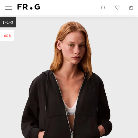
1+1=3
-60%