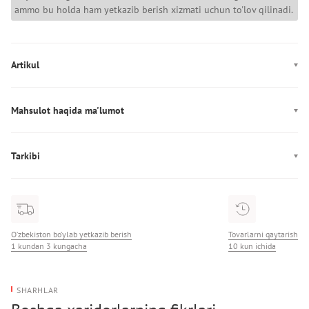
ammo bu holda ham yetkazib berish xizmati uchun to'lov qilinadi.
Artikul
LV047B237G
Mahsulot haqida ma'lumot
Ishlab chiqarish: Индия
Tarkibi
Tarkibi: 86% Хлопок/14% Полиэстер
O‘zbekiston bo‘ylab yetkazib berish
Tovarlarni qaytarish
1 kundan 3 kungacha
10 kun ichida
SHARHLAR