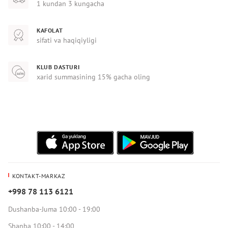
1 kundan 3 kungacha
KAFOLAT
sifati va haqiqiyligi
KLUB DASTURI
xarid summasining 15% gacha oling
KONTAKT-MARKAZ
+998 78 113 6121
Dushanba-Juma 10:00 - 19:00
Shanba 10:00 - 14:00