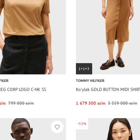
1+1=3
FIGER
TOMMY HILFIGER
REG CORP LOGO C-NK SS
Koʻylak GOLD BUTTON MIDI SHIR
o‘m
799 000 so‘m
1 679 500 so‘m
3 359 000 so‘m
-50%