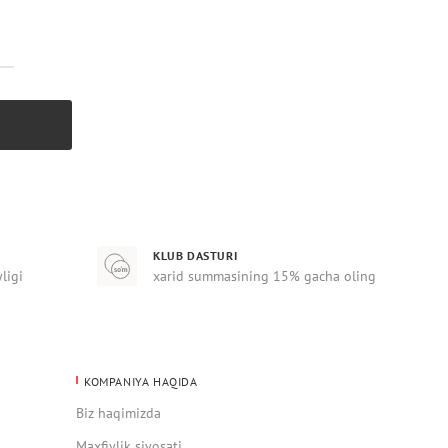
KLUB DASTURI
yligi
xarid summasining 15% gacha oling
KOMPANIYA HAQIDA
Biz haqimizda
Maxfiylik siyosati