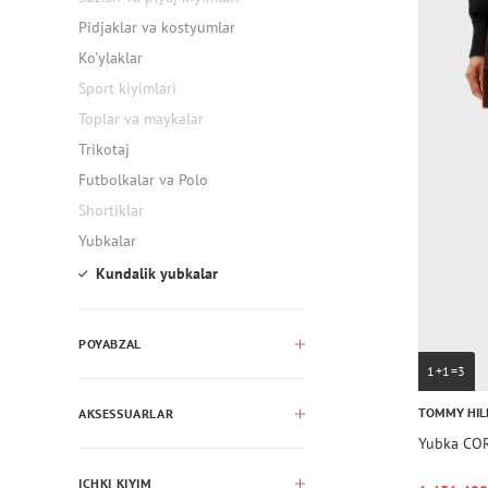
Pidjaklar va kostyumlar
Ko'ylaklar
Sport kiyimlari
Toplar va maykalar
Trikotaj
Futbolkalar va Polo
Shortiklar
Yubkalar
Kundalik yubkalar
POYABZAL
1+1=3
TOMMY HIL
AKSESSUARLAR
Yubka CO
ICHKI KIYIM