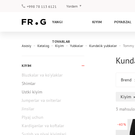
Yordam
+998 78 113 6121
To‘lov va yetkazib berish
YANGI
KIYIM
POYABZAL
Savol-javoblar
Klub dasturi
TOVARLAR
Kafolat
Asosiy
Katalog
Kiyim
Yubkalar
Kundalik yubkalar
Tommy H
Kunda
KIYIM
Bluzkalar va ko'ylaklar
Brend
Shimlar
Ustki kiyim
Kiyim
Jumperlar va sviterlar
Jinsilar
3 mahsulo
Plyaj uchun
-40%
Kardiganlar va koftalar
Suzish va plyaj kiyimlari