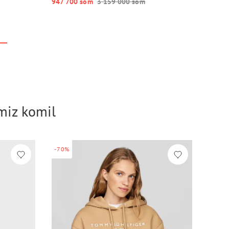
947 700 so‘m
3 159 000 so‘m
imiz komil
-70%