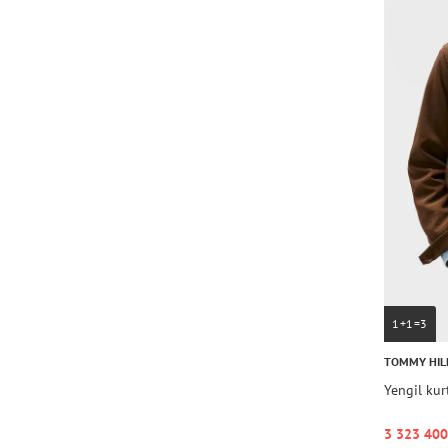
1+1=3
TOMMY HIL
Yengil ku
3 323 400