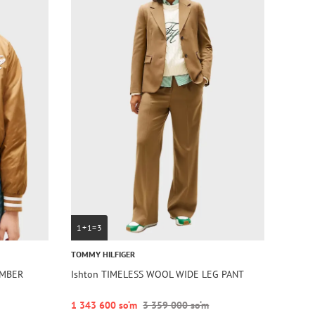
1+1=3
TOMMY HILFIGER
OMBER
Ishton TIMELESS WOOL WIDE LEG PANT
1 343 600 so‘m
3 359 000 so‘m