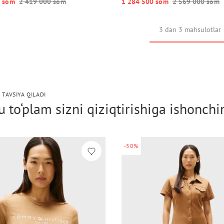
 so‘m
2 419 000 so‘m
1 284 500 so‘m
2 569 000 so‘m
3 dan 3 mahsulotlar
 TAVSIYA QILADI
 to‘plam sizni qiziqtirishiga ishonch
-50%