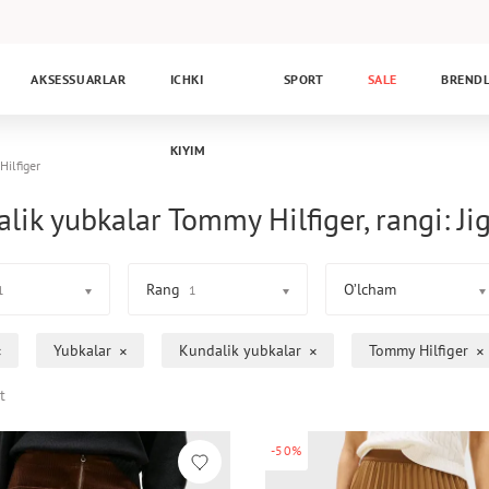
AKSESSUARLAR
ICHKI
SPORT
SALE
BREND
KIYIM
ilfiger
lik yubkalar Tommy Hilfiger, rangi: Ji
Rang
O’lcham
1
1
Yubkalar
Kundalik yubkalar
Tommy Hilfiger
t
-50%