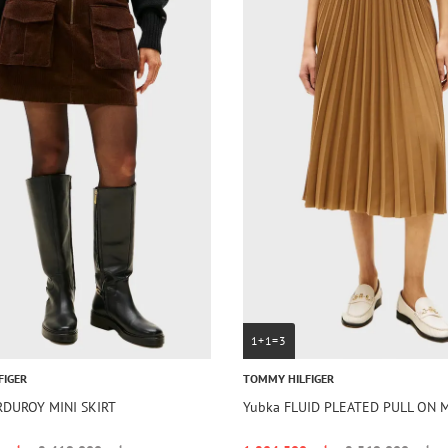
1+1=3
FIGER
TOMMY HILFIGER
RDUROY MINI SKIRT
Yubka FLUID PLEATED PULL ON M