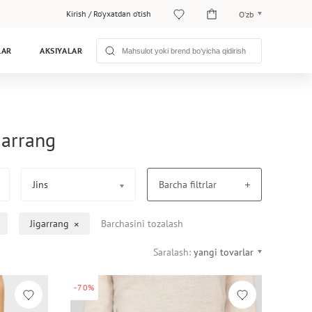
Kirish
/
Ro‘yxatdan o‘tish
O‘zb
O‘zb
LAR
AKSIYALAR
Рус
garrang
Jins
Barcha filtrlar
Jigarrang
Barchasini tozalash
Saralash:
yangi tovarlar
-70%