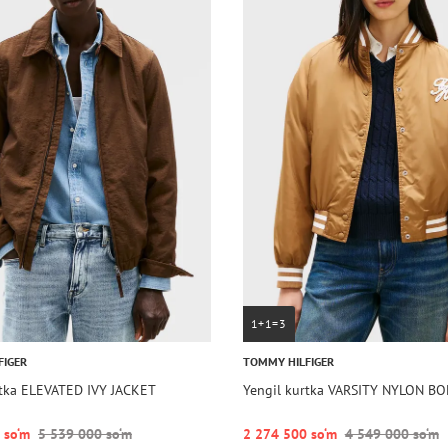
1+1=3
FIGER
TOMMY HILFIGER
rtka ELEVATED IVY JACKET
Yengil kurtka VARSITY NYLON B
 so‘m
5 539 000 so‘m
2 274 500 so‘m
4 549 000 so‘m