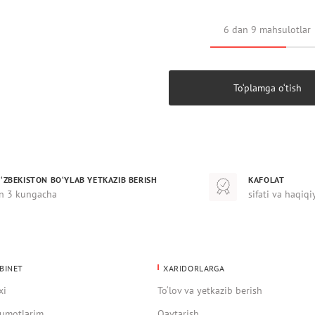
6 dan 9 mahsulotlar
To‘plamga o‘tish
‘ZBEKISTON BO‘YLAB YETKAZIB BERISH
KAFOLAT
n 3 kungacha
sifati va haqiqi
BINET
XARIDORLARGA
xi
To‘lov va yetkazib berish
umotlarim
Qaytarish