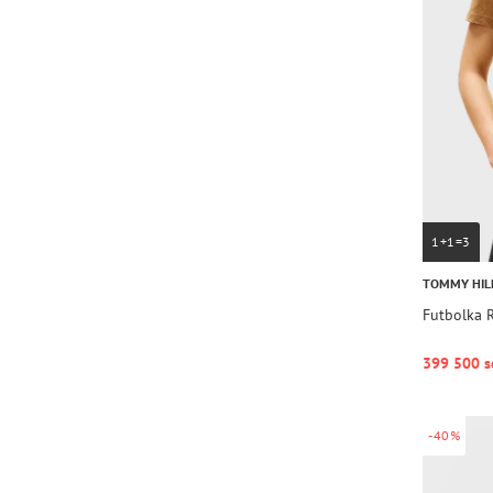
1+1=3
TOMMY HIL
Futbolka 
399 500 s
-40%