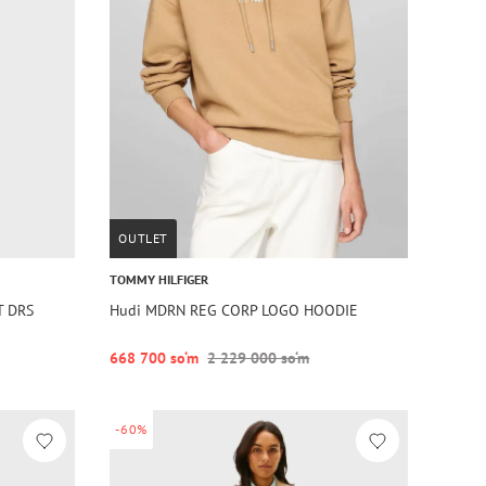
OUTLET
TOMMY HILFIGER
T DRS
Hudi MDRN REG CORP LOGO HOODIE
668 700 so‘m
2 229 000 so‘m
-60%