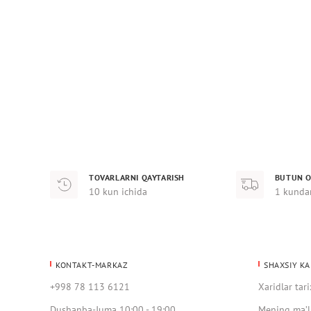
TOVARLARNI QAYTARISH
BUTUN O
10 kun ichida
1 kunda
KONTAKT-MARKAZ
SHAXSIY KA
+998 78 113 6121
Xaridlar tari
Dushanba-Juma 10:00 - 19:00
Mening ma’l