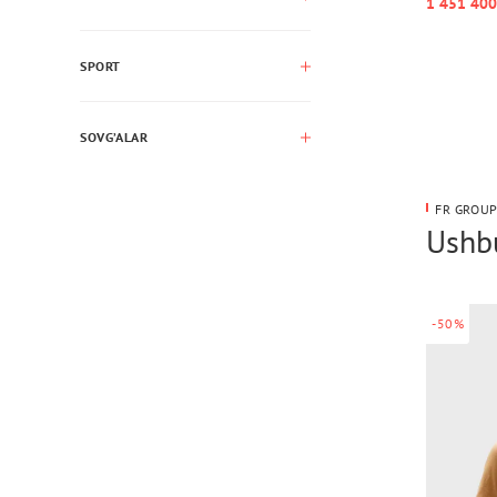
1 451 400
SPORT
SOVG’ALAR
FR GROUP
Ushbu
-50%