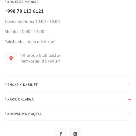
KONTAKT-MARKAZ
+998 78 113 6121
Dushanba-Juma 10:00 - 19:00
Shanba 10:00 - 14:00
Yakshanba - dam olish kuni
FR Group klub dasturi
hamkorlari do‘konlari
SHAXSIY KABINET
Xaridlar tarixi
XARIDORLARGA
Mening ma’lumotlarim
To‘lov va yetkazib berish
Yetkazib berish manzili
KOMPANIYA HAQIDA
Qaytarish
Biz haqimizda
Sevimlilar
Savol-javoblar
Maxfiylik siyosati
Klub dasturi