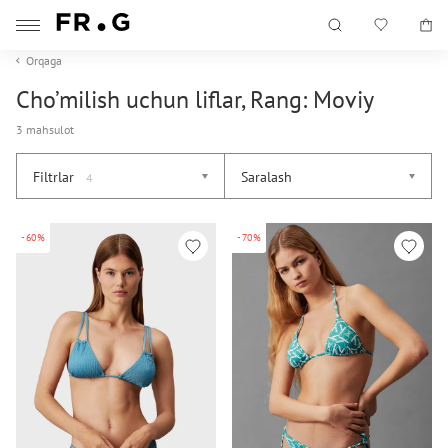
Orqaga
Cho’milish uchun liflar, Rang: Moviy
3 mahsulot
Filtrlar
Saralash
4
-60%
-70%