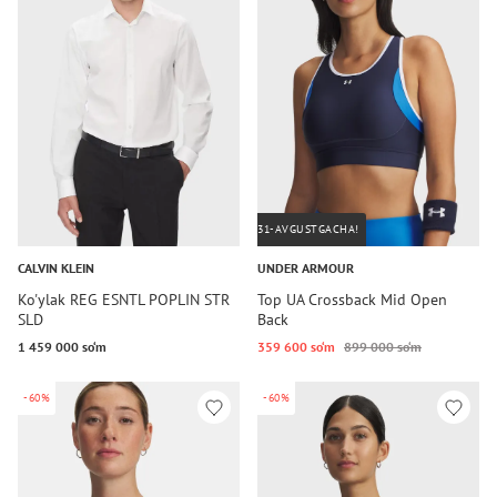
31-AVGUSTGACHA!
CALVIN KLEIN
UNDER ARMOUR
Ko'ylak REG ESNTL POPLIN STR
Top UA Crossback Mid Open
SLD
Back
1 459 000 so‘m
359 600 so‘m
899 000 so‘m
-60%
-60%