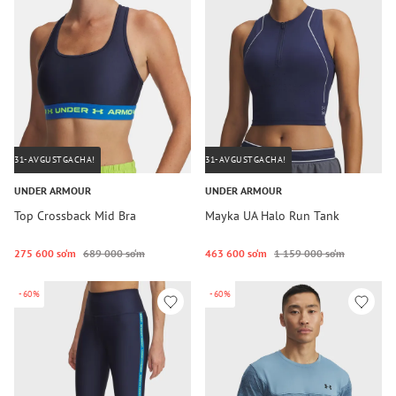
31-AVGUSTGACHA!
31-AVGUSTGACHA!
UNDER ARMOUR
UNDER ARMOUR
Top Crossback Mid Bra
Mayka UA Halo Run Tank
275 600 so‘m
689 000 so‘m
463 600 so‘m
1 159 000 so‘m
-60%
-60%