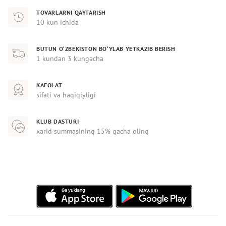
TOVARLARNI QAYTARISH
10 kun ichida
BUTUN O‘ZBEKISTON BO‘YLAB YETKAZIB BERISH
1 kundan 3 kungacha
KAFOLAT
sifati va haqiqiyligi
KLUB DASTURI
xarid summasining 15% gacha oling