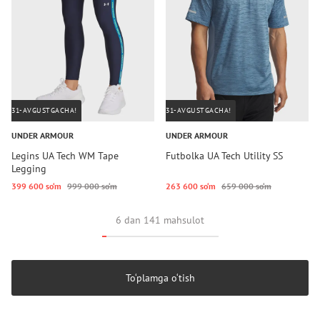
31-AVGUSTGACHA!
31-AVGUSTGACHA!
UNDER ARMOUR
UNDER ARMOUR
Legins UA Tech WM Tape
Futbolka UA Tech Utility SS
Legging
399 600 so‘m
999 000 so‘m
263 600 so‘m
659 000 so‘m
6 dan 141 mahsulot
To‘plamga o‘tish