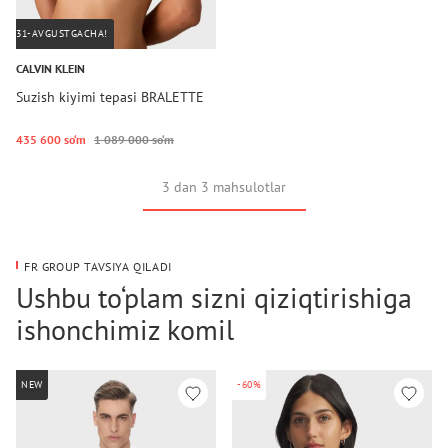
31-AVGUSTGACHA!
CALVIN KLEIN
Suzish kiyimi tepasi BRALETTE
435 600 so‘m
1 089 000 so‘m
3 dan 3 mahsulotlar
FR GROUP TAVSIYA QILADI
Ushbu to‘plam sizni qiziqtirishiga
ishonchimiz komil
NEW
-60%