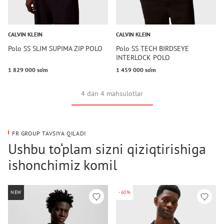
CALVIN KLEIN
CALVIN KLEIN
Polo SS SLIM SUPIMA ZIP POLO
Polo SS TECH BIRDSEYE
INTERLOCK POLO
1 829 000 so‘m
1 459 000 so‘m
4 dan 4 mahsulotlar
FR GROUP TAVSIYA QILADI
Ushbu to‘plam sizni qiziqtirishiga
ishonchimiz komil
NEW
-60%