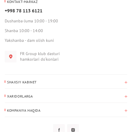
KONTAKT-MARKAZ
+998 78 113 6121
Dushanba-Juma 10:00 - 19:00
Shanba 10:00 - 14:00
Yakshanba - dam olish kuni
FR Group klub dasturi
hamkorlari do‘konlari
SHAXSIY KABINET
Xaridlar tarixi
XARIDORLARGA
Mening ma’lumotlarim
To‘lov va yetkazib berish
Yetkazib berish manzili
KOMPANIYA HAQIDA
Qaytarish
Biz haqimizda
Sevimlilar
Savol-javoblar
Maxfiylik siyosati
Klub dasturi