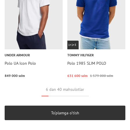
1+1=3
UNDER ARMOUR
TOMMY HILFIGER
Polo UA Icon Polo
Polo 1985 SLIM POLO
849 000 so‘m
631 600 so‘m
1 579 000 so‘m
6 dan 40 mahsulotlar
To‘plamga o‘tish