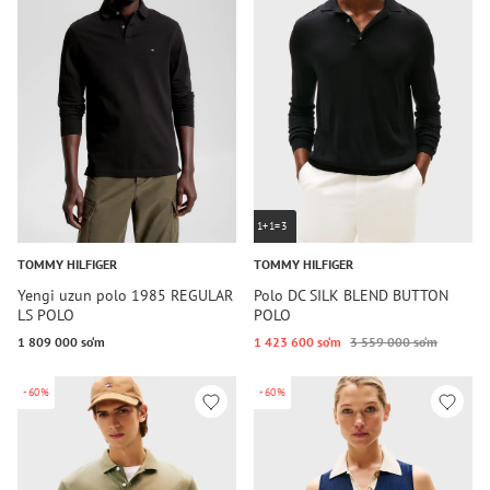
1+1=3
TOMMY HILFIGER
TOMMY HILFIGER
Yengi uzun polo 1985 REGULAR
Polo DC SILK BLEND BUTTON
LS POLO
POLO
1 809 000 so‘m
1 423 600 so‘m
3 559 000 so‘m
-60%
-60%