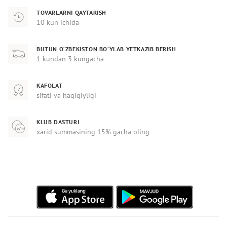
TOVARLARNI QAYTARISH
10 kun ichida
BUTUN O‘ZBEKISTON BO‘YLAB YETKAZIB BERISH
1 kundan 3 kungacha
KAFOLAT
sifati va haqiqiyligi
KLUB DASTURI
xarid summasining 15% gacha oling