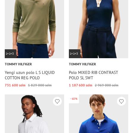
1+1=3
1+1=3
TOMMY HILFIGER
TOMMY HILFIGER
Yengi uzun polo L S LIQUID
Polo MIXED RIB CONTRAST
COTTON REG POLO
POLO SL SWT
731 600 so‘m
1 829 000 so‘m
1 187 600 so‘m
2 969 000 so‘m
-60%