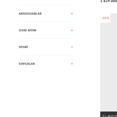
1 829 000
AKSESSUARLAR
-60%
ICHKI KIYIM
SPORT
SOVG’ALAR
31-AVGU