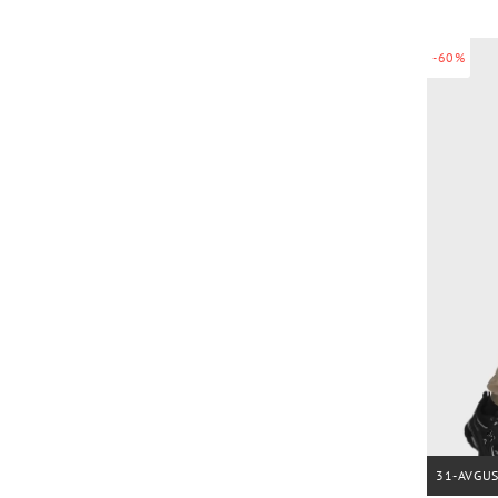
-60%
31-AVGU