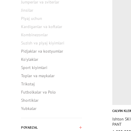
Jumperlar va sviterlar
Jinsilar
Plyaj uchun
Kardiganlar va koftalar
Kombinezonlar
Suzish va plyaj kiyimlari
Pidjaklar va kostyumlar
Ko'ylaklar
Sport kiyimlari
Toplar va maykalar
Trikotaj
Futbolkalar va Polo
Shortiklar
Yubkalar
CALVIN KLEI
Ishton S
PANT
POYABZAL