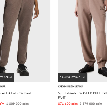
STGACHA!
31-AVGUSTGACHA!
MOUR
CALVIN KLEIN JEANS
mlari UA Halo CW Pant
Sport shimlari WASHED PUFF PRI
PANT
o‘m
1 809 000 so‘m
871 600 so‘m
2 179 000 so‘m