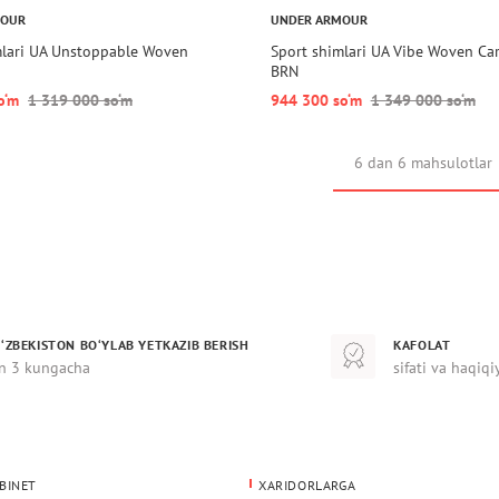
MOUR
UNDER ARMOUR
mlari UA Unstoppable Woven
Sport shimlari UA Vibe Woven Ca
BRN
o‘m
1 319 000 so‘m
944 300 so‘m
1 349 000 so‘m
6 dan 6 mahsulotlar
‘ZBEKISTON BO‘YLAB YETKAZIB BERISH
KAFOLAT
n 3 kungacha
sifati va haqiqi
BINET
XARIDORLARGA