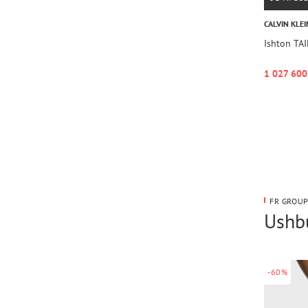
CALVIN KLEI
Ishton TA
1 027 600
FR GROUP
Ushbu
-60%