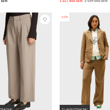
 so‘m
1 027 600 so‘m
2 569 000 so‘m
-60%
STGACHA!
31-AVGUSTGACHA!