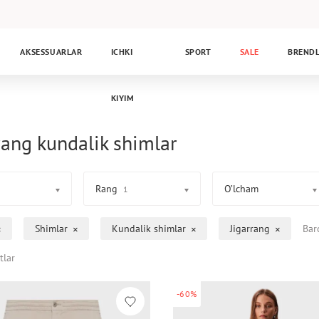
AKSESSUARLAR
ICHKI
SPORT
SALE
BREND
KIYIM
rang kundalik shimlar
Rang
O’lcham
1
Shimlar
Kundalik shimlar
Jigarrang
Bar
tlar
-60%