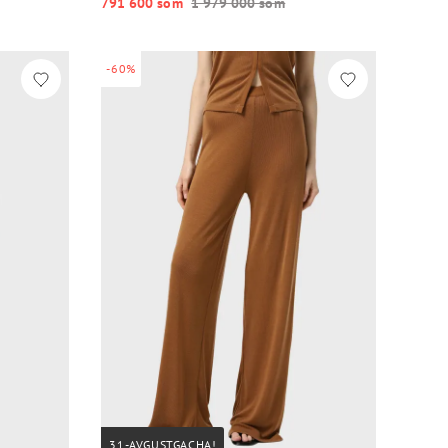
791 600 so‘m
1 979 000 so‘m
-60%
31-AVGUSTGACHA!