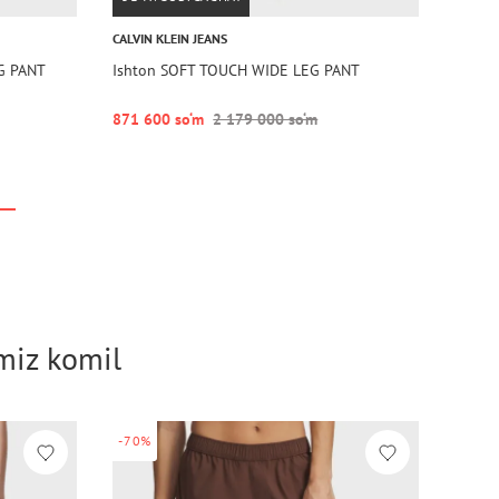
CALVIN KLEIN JEANS
G PANT
Ishton SOFT TOUCH WIDE LEG PANT
871 600 so‘m
2 179 000 so‘m
imiz komil
-70%