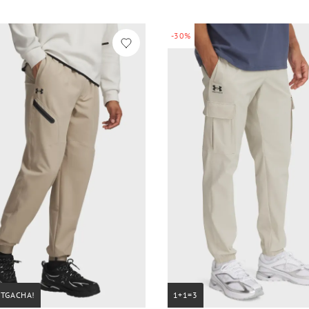
-30%
STGACHA!
1+1=3