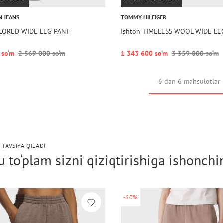
N JEANS
TOMMY HILFIGER
ILORED WIDE LEG PANT
Ishton TIMELESS WOOL WIDE LE
 so‘m
2 569 000 so‘m
1 343 600 so‘m
3 359 000 so‘m
6 dan 6 mahsulotlar
 TAVSIYA QILADI
 to‘plam sizni qiziqtirishiga ishonch
-60%