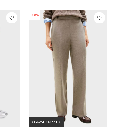
-60%
31-AVGUSTGACHA!