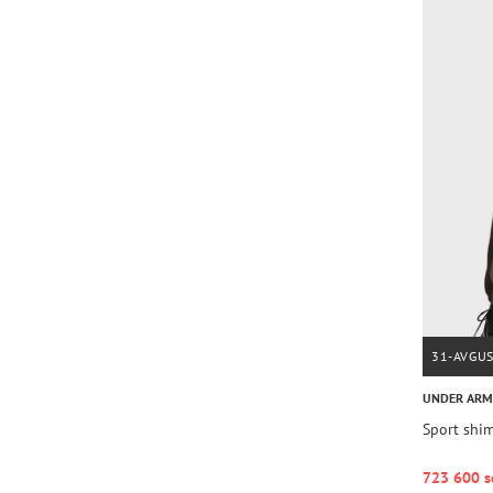
31-AVGU
UNDER AR
Sport shi
723 600 s