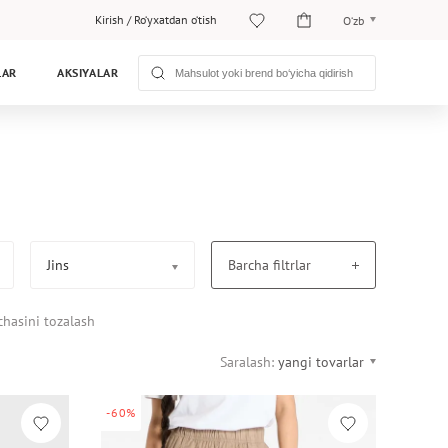
Kirish
/
Ro‘yxatdan o‘tish
O‘zb
O‘zb
LAR
AKSIYALAR
Рус
Jins
Barcha filtrlar
chasini tozalash
Saralash:
yangi tovarlar
-60%