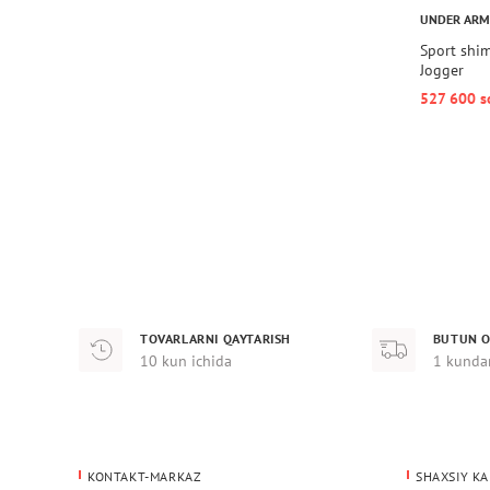
UNDER AR
Sport shi
Jogger
527 600 s
TOVARLARNI QAYTARISH
BUTUN O
10 kun ichida
1 kunda
KONTAKT-MARKAZ
SHAXSIY KA