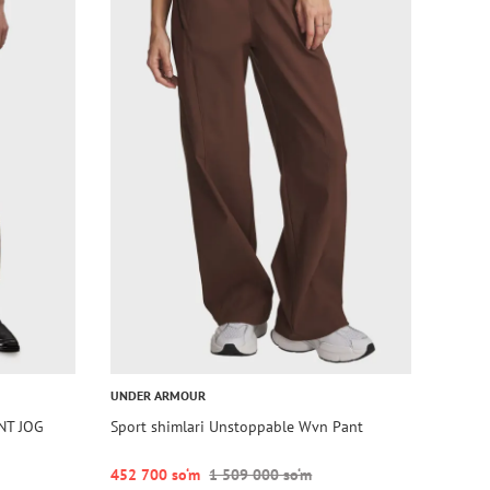
UNDER ARMOUR
NT JOG
Sport shimlari Unstoppable Wvn Pant
452 700 so‘m
1 509 000 so‘m