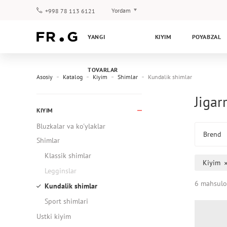
Yordam
+998 78 113 6121
To‘lov va yetkazib berish
YANGI
KIYIM
POYABZAL
Savol-javoblar
Klub dasturi
TOVARLAR
Kafolat
Asosiy
Katalog
Kiyim
Shimlar
Kundalik shimlar
Jigar
KIYIM
Bluzkalar va ko'ylaklar
Brend
Shimlar
Klassik shimlar
Kiyim
Legginslar
6 mahsulo
Kundalik shimlar
Sport shimlari
Ustki kiyim