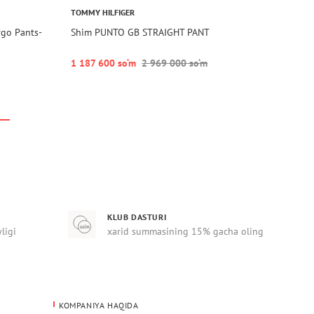
TOMMY HILFIGER
rgo Pants-
Shim PUNTO GB STRAIGHT PANT
1 187 600 so‘m
2 969 000 so‘m
KLUB DASTURI
yligi
xarid summasining 15% gacha oling
KOMPANIYA HAQIDA