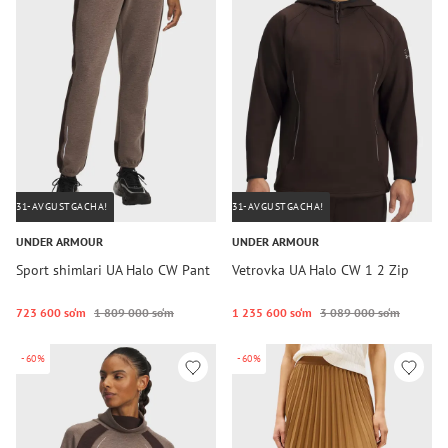
31-AVGUSTGACHA!
31-AVGUSTGACHA!
UNDER ARMOUR
UNDER ARMOUR
Sport shimlari UA Halo CW Pant
Vetrovka UA Halo CW 1 2 Zip
723 600 so‘m
1 809 000 so‘m
1 235 600 so‘m
3 089 000 so‘m
-60%
-60%