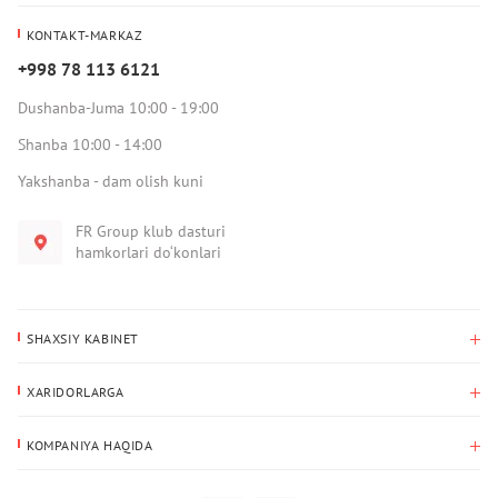
KONTAKT-MARKAZ
+998 78 113 6121
Dushanba-Juma 10:00 - 19:00
Shanba 10:00 - 14:00
Yakshanba - dam olish kuni
FR Group klub dasturi
hamkorlari do‘konlari
SHAXSIY KABINET
Xaridlar tarixi
XARIDORLARGA
Mening ma’lumotlarim
To‘lov va yetkazib berish
Yetkazib berish manzili
KOMPANIYA HAQIDA
Qaytarish
Biz haqimizda
Sevimlilar