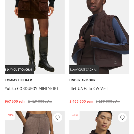
31-AVGUSTGACHA!
31-AVGUSTGACHA!
TOMMY HILFIGER
UNDER ARMOUR
Yubka CORDUROY MINI SKIRT
Jilet UA Halo CW Vest
967 600 so‘m
2 419 000 so‘m
2 463 600 so‘m
6 159 000 so‘m
-60%
-60%