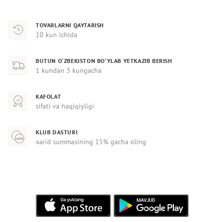
TOVARLARNI QAYTARISH
10 kun ichida
BUTUN O‘ZBEKISTON BO‘YLAB YETKAZIB BERISH
1 kundan 3 kungacha
KAFOLAT
sifati va haqiqiyligi
KLUB DASTURI
xarid summasining 15% gacha oling