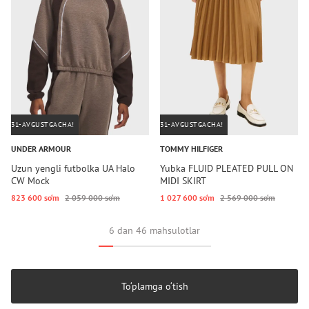
31-AVGUSTGACHA!
31-AVGUSTGACHA!
UNDER ARMOUR
TOMMY HILFIGER
Uzun yengli futbolka UA Halo
Yubka FLUID PLEATED PULL ON
CW Mock
MIDI SKIRT
823 600 so‘m
2 059 000 so‘m
1 027 600 so‘m
2 569 000 so‘m
6 dan 46 mahsulotlar
To‘plamga o‘tish