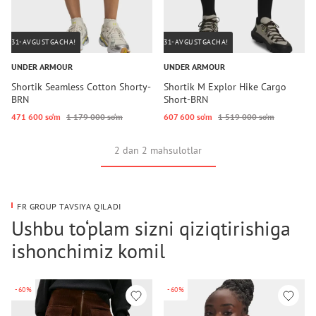
31-AVGUSTGACHA!
31-AVGUSTGACHA!
UNDER ARMOUR
UNDER ARMOUR
Shortik Seamless Cotton Shorty-
Shortik M Explor Hike Cargo
BRN
Short-BRN
471 600 so‘m
1 179 000 so‘m
607 600 so‘m
1 519 000 so‘m
2 dan 2 mahsulotlar
FR GROUP TAVSIYA QILADI
Ushbu to‘plam sizni qiziqtirishiga
ishonchimiz komil
-60%
-60%