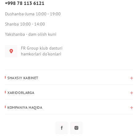
+998 78 113 6121
Dushanba-Juma 10:00 - 19:00
Shanba 10:00 - 14:00
Yakshanba - dam olish kuni
FR Group klub dasturi
hamkorlari do‘konlari
SHAXSIY KABINET
Xaridlar tarixi
XARIDORLARGA
Mening ma’lumotlarim
To‘lov va yetkazib berish
Yetkazib berish manzili
KOMPANIYA HAQIDA
Qaytarish
Biz haqimizda
Sevimlilar
Savol-javoblar
Maxfiylik siyosati
Klub dasturi
Klub dasturi
Yangiliklar