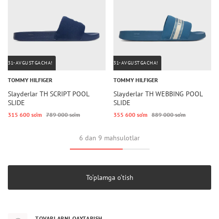
31-AVGUSTGACHA!
31-AVGUSTGACHA!
TOMMY HILFIGER
TOMMY HILFIGER
Slayderlar TH SCRIPT POOL
Slayderlar TH WEBBING POOL
SLIDE
SLIDE
315 600 so‘m
789 000 so‘m
355 600 so‘m
889 000 so‘m
6 dan 9 mahsulotlar
To‘plamga o‘tish
TOVARLARNI QAYTARISH