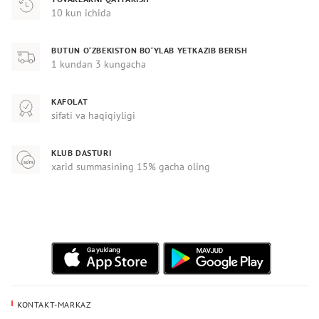
10 kun ichida
BUTUN O‘ZBEKISTON BO‘YLAB YETKAZIB BERISH
1 kundan 3 kungacha
KAFOLAT
sifati va haqiqiyligi
KLUB DASTURI
xarid summasining 15% gacha oling
KONTAKT-MARKAZ