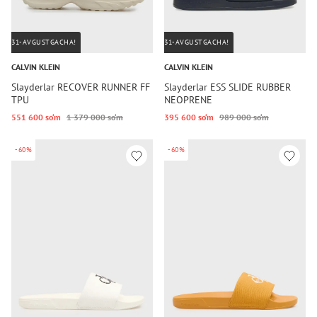
31-AVGUSTGACHA!
31-AVGUSTGACHA!
CALVIN KLEIN
CALVIN KLEIN
Slayderlar RECOVER RUNNER FF
Slayderlar ESS SLIDE RUBBER
TPU
NEOPRENE
551 600 so‘m
1 379 000 so‘m
395 600 so‘m
989 000 so‘m
-60%
-60%