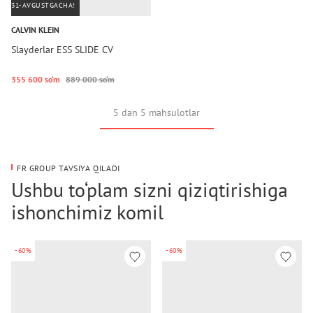
31-AVGUSTGACHA!
CALVIN KLEIN
Slayderlar ESS SLIDE CV
355 600 so‘m
889 000 so‘m
5 dan 5 mahsulotlar
FR GROUP TAVSIYA QILADI
Ushbu to‘plam sizni qiziqtirishiga
ishonchimiz komil
-60%
-60%