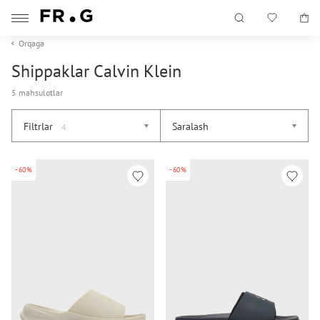
Orqaga
Shippaklar Calvin Klein
5 mahsulotlar
Filtrlar
Saralash
4
-60%
-60%