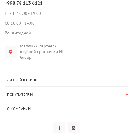
+998 78 113 6121
Пн-Пт 10:00 - 19:00
Сб 10:00 - 14:00
Вс - выходной
Магазины партнеры
клубной программы FR
Group
ЛИЧНЫЙ КАБИНЕТ
История покупок
ПОКУПАТЕЛЯМ
Мои данные
Оплата и доставка
Адрес для доставки
О КОМПАНИИ
Возврат
О нас
Избранное
Вопросы и ответы
Политика конфиденциальности
Клубная программа