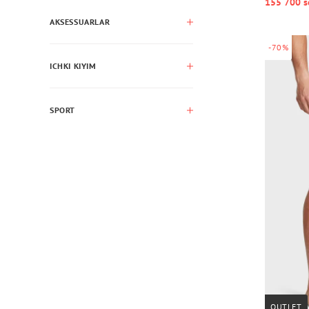
155 700 s
AKSESSUARLAR
-70%
ICHKI KIYIM
SPORT
OUTLET