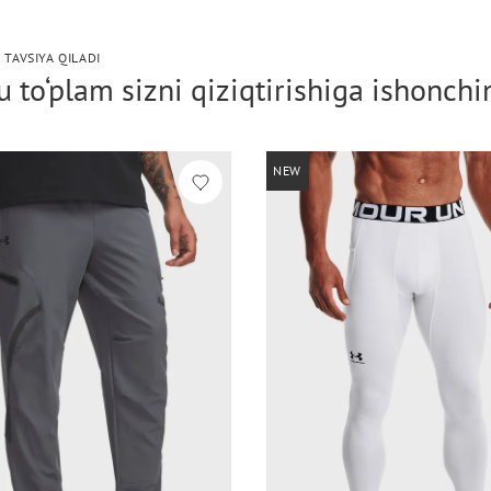
 TAVSIYA QILADI
 to‘plam sizni qiziqtirishiga ishonch
NEW