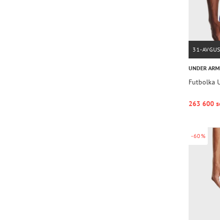
31-AVGU
UNDER AR
Futbolka 
263 600 s
-60%