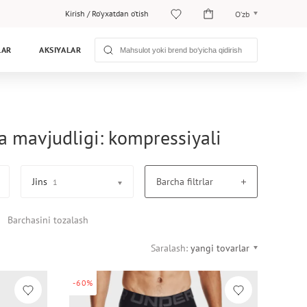
Kirish
/
Ro‘yxatdan o‘tish
O‘zb
O‘zb
LAR
AKSIYALAR
Рус
a mavjudligi: kompressiyali
Jins
Barcha filtrlar
1
Barchasini tozalash
Saralash:
yangi tovarlar
-60%