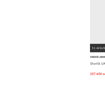
31-AVGU
UNDER AR
Shortik U
207 600 s