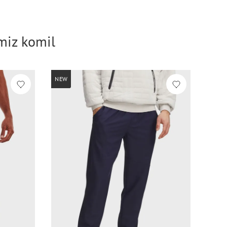
imiz komil
NEW