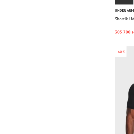
UNDER AR
Shortik UA
305 700 s
-60%