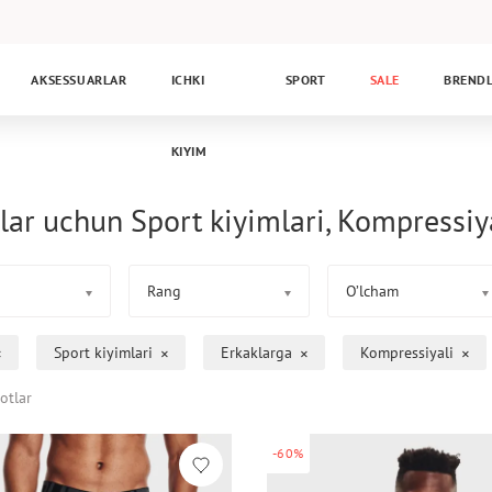
AKSESSUARLAR
ICHKI
SPORT
SALE
BREND
KIYIM
lar uchun Sport kiyimlari, Kompressiy
Rang
O’lcham
Sport kiyimlari
Erkaklarga
Kompressiyali
otlar
-60%