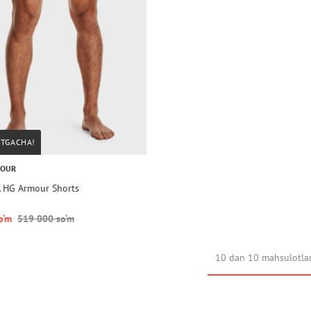
STGACHA!
MOUR
A HG Armour Shorts
o‘m
519 000 so‘m
10 dan 10 mahsulotla