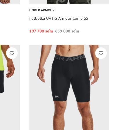
UNDER ARMOUR
Futbolka UA HG Armour Comp SS
197 700 so‘m
659 000 so‘m