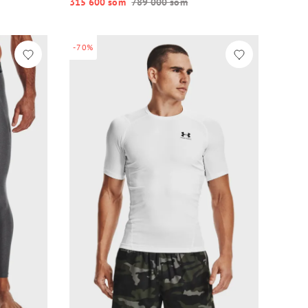
315 600 so‘m
789 000 so‘m
-70%