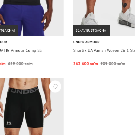
STGACHA!
31-AVGUSTGACHA!
MOUR
UNDER ARMOUR
UA HG Armour Comp SS
Shortik UA Vanish Woven 2in1 St
o‘m
659 000 so‘m
363 600 so‘m
909 000 so‘m