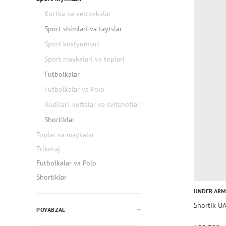
Kurtka va vetrovkalar
Sport shimlari va taytslar
Sport kostyumlari
Sport maykalari va toplari
Futbolkalar
Futbolkalar va Polo
Xudilari, koftalar va svitshotlar
Shortiklar
Toplar va maykalar
Trikotaj
Futbolkalar va Polo
Shortiklar
UNDER AR
Shortik U
POYABZAL