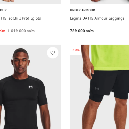
MOUR
UNDER ARMOUR
 HG IsoChill Prtd Lg Sts
Legins UA HG Armour Leggings
o‘m
1 019 000 so‘m
789 000 so‘m
-60%