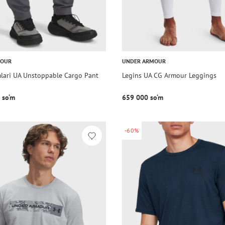
MOUR
UNDER ARMOUR
mlari UA Unstoppable Cargo Pant
Legins UA CG Armour Leggings
 so‘m
659 000 so‘m
-60%