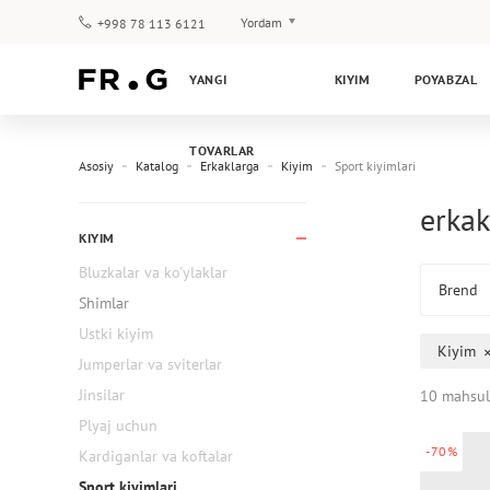
Yordam
+998 78 113 6121
To‘lov va yetkazib berish
YANGI
KIYIM
POYABZAL
Savol-javoblar
Klub dasturi
TOVARLAR
Kafolat
Asosiy
Katalog
Erkaklarga
Kiyim
Sport kiyimlari
erkak
KIYIM
Bluzkalar va ko'ylaklar
Brend
Shimlar
Ustki kiyim
Kiyim
Jumperlar va sviterlar
Jinsilar
10 mahsul
Plyaj uchun
-70%
Kardiganlar va koftalar
Sport kiyimlari