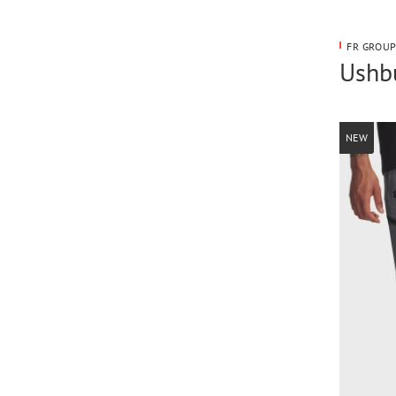
FR GROUP
Ushbu
NEW