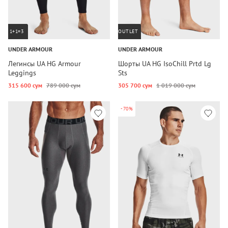
1+1=3
OUTLET
UNDER ARMOUR
UNDER ARMOUR
Легинсы UA HG Armour
Шорты UA HG IsoChill Prtd Lg
Leggings
Sts
315 600 сум
789 000 сум
305 700 сум
1 019 000 сум
-70%