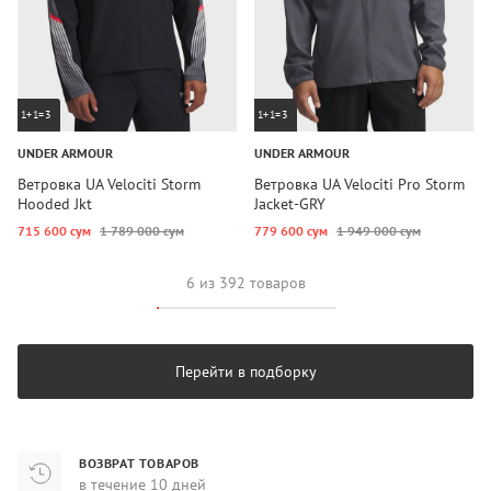
1+1=3
1+1=3
UNDER ARMOUR
UNDER ARMOUR
Ветровка UA Velociti Storm
Ветровка UA Velociti Pro Storm
Hooded Jkt
Jacket-GRY
715 600 сум
1 789 000 сум
779 600 сум
1 949 000 сум
6 из 392 товаров
Перейти в подборку
ВОЗВРАТ ТОВАРОВ
в течение 10 дней