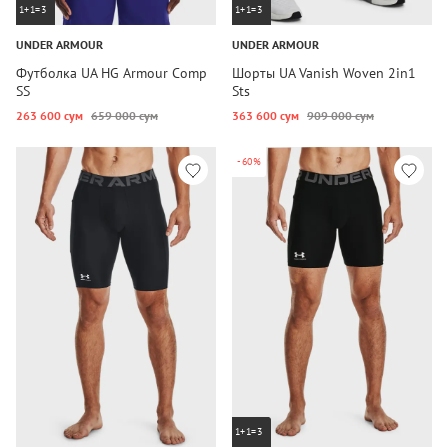
1+1=3
1+1=3
UNDER ARMOUR
UNDER ARMOUR
Футболка UA HG Armour Comp
Шорты UA Vanish Woven 2in1
SS
Sts
263 600 сум
659 000 сум
363 600 сум
909 000 сум
-60%
1+1=3