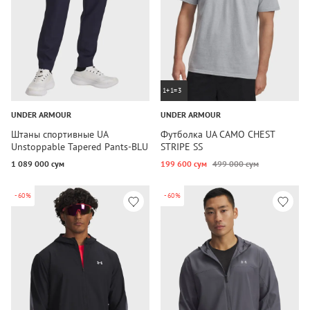
1+1=3
UNDER ARMOUR
UNDER ARMOUR
Штаны спортивные UA
Футболка UA CAMO CHEST
Unstoppable Tapered Pants-BLU
STRIPE SS
1 089 000 сум
199 600 сум
499 000 сум
-60%
-60%