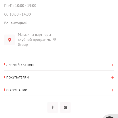
Пн-Пт 10:00 - 19:00
Сб 10:00 - 14:00
Вс - выходной
Магазины партнеры
клубной программы FR
Group
ЛИЧНЫЙ КАБИНЕТ
История покупок
ПОКУПАТЕЛЯМ
Мои данные
Оплата и доставка
Адрес для доставки
О КОМПАНИИ
Возврат
О нас
Избранное
Вопросы и ответы
Политика конфиденциальности
Клубная программа
Клубная программа
Новости
Рассылки