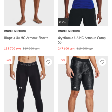
1+1=3
UNDER ARMOUR
UNDER ARMOUR
Шорты UA HG Armour Shorts
Футболка UA HG Armour Comp
SS
155 700 сум
519 000 сум
247 600 сум
619 000 сум
-60%
-70%