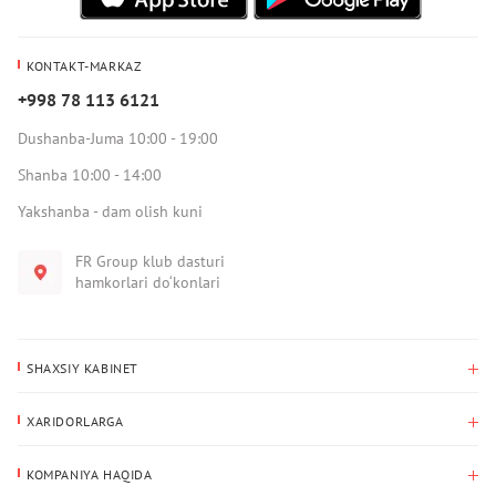
KONTAKT-MARKAZ
+998 78 113 6121
Dushanba-Juma 10:00 - 19:00
Shanba 10:00 - 14:00
Yakshanba - dam olish kuni
FR Group klub dasturi
hamkorlari do‘konlari
SHAXSIY KABINET
Xaridlar tarixi
XARIDORLARGA
Mening ma’lumotlarim
To‘lov va yetkazib berish
Yetkazib berish manzili
KOMPANIYA HAQIDA
Qaytarish