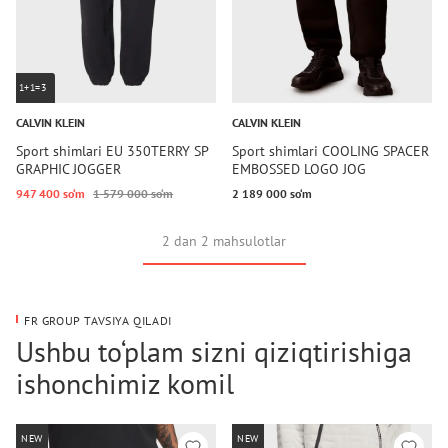
1+1=3
CALVIN KLEIN
CALVIN KLEIN
Sport shimlari EU 350TERRY SP
Sport shimlari COOLING SPACER
GRAPHIC JOGGER
EMBOSSED LOGO JOG
947 400 so‘m
1 579 000 so‘m
2 189 000 so‘m
2 dan 2 mahsulotlar
FR GROUP TAVSIYA QILADI
Ushbu to‘plam sizni qiziqtirishiga
ishonchimiz komil
NEW
NEW