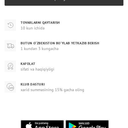
TOVARLARNI QAYTARISH
10 kun ichida
BUTUN O‘ZBEKISTON BO‘YLAB YETKAZIB BERISH
1 kundan 3 kungacha
KAFOLAT
sifati va haqiqiyligi
KLUB DASTURI
xarid summasining 15% gacha oling