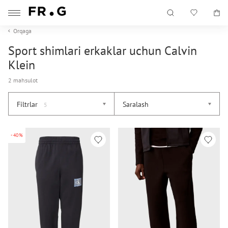
Orqaga
Sport shimlari erkaklar uchun Calvin
Klein
2 mahsulot
Filtrlar
Saralash
5
-40%