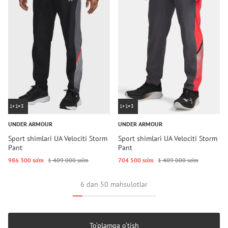
1+1=3
1+1=3
UNDER ARMOUR
UNDER ARMOUR
Sport shimlari UA Velociti Storm
Sport shimlari UA Velociti Storm
Pant
Pant
986 300 so‘m
1 409 000 so‘m
704 500 so‘m
1 409 000 so‘m
6 dan 50 mahsulotlar
To‘plamga o‘tish