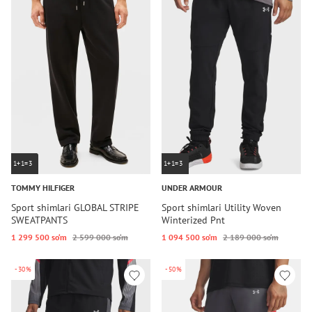
1+1=3
1+1=3
TOMMY HILFIGER
UNDER ARMOUR
Sport shimlari GLOBAL STRIPE
Sport shimlari Utility Woven
SWEATPANTS
Winterized Pnt
1 299 500 so‘m
2 599 000 so‘m
1 094 500 so‘m
2 189 000 so‘m
-30%
-50%