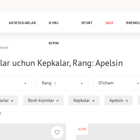
AKSESSUARLAR
ICHKI
SPORT
SALE
BREND
KIYIM
kalar
lar uchun Kepkalar, Rang: Apelsin
Rang
O’lcham
1
arlar
Bosh kiyimlar
Kepkalar
Apelsin
t
-60%