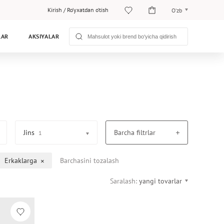
Kirish
/
Ro‘yxatdan o‘tish
O‘zb
O‘zb
LAR
AKSIYALAR
Рус
Jins
Barcha filtrlar
1
Erkaklarga
Barchasini tozalash
Saralash:
yangi tovarlar