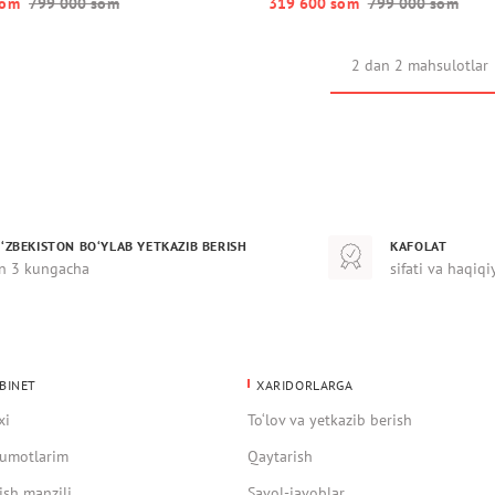
o‘m
799 000 so‘m
319 600 so‘m
799 000 so‘m
2 dan 2 mahsulotlar
‘ZBEKISTON BO‘YLAB YETKAZIB BERISH
KAFOLAT
n 3 kungacha
sifati va haqiqi
BINET
XARIDORLARGA
xi
To‘lov va yetkazib berish
umotlarim
Qaytarish
ish manzili
Savol-javoblar