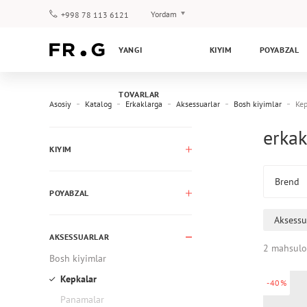
Yordam
+998 78 113 6121
To‘lov va yetkazib berish
YANGI
KIYIM
POYABZAL
Savol-javoblar
Klub dasturi
TOVARLAR
Kafolat
Asosiy
Katalog
Erkaklarga
Aksessuarlar
Bosh kiyimlar
Kep
erkak
KIYIM
Brend
POYABZAL
Aksessu
AKSESSUARLAR
2 mahsulo
Bosh kiyimlar
Kepkalar
-40%
Panamalar