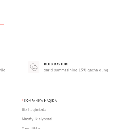
KLUB DASTURI
yligi
xarid summasining 15% gacha oling
KOMPANIYA HAQIDA
Biz haqimizda
Maxfiylik siyosati
Yangiliklar