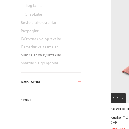
Bog’lamlar
Shapkalar
Boshqa aksessuarlar
Paypoqlar
Ko'zoynak va opravalar
Kamarlar va tasmalar
Sumkalar va ryukzaklar
Sharflar va qo'lqoplar
ICHKI KIYIM
1+1=3
SPORT
CALVIN KLEI
Kepka MO
CAP