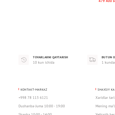
479 400 s
TOVARLARNI QAYTARISH
BUTUN O
10 kun ichida
1 kunda
KONTAKT-MARKAZ
SHAXSIY KA
+998 78 113 6121
Xaridlar tari
Dushanba-Juma 10:00 - 19:00
Mening ma’l
Shanba 10:00 - 14:00
Yetkazib ber