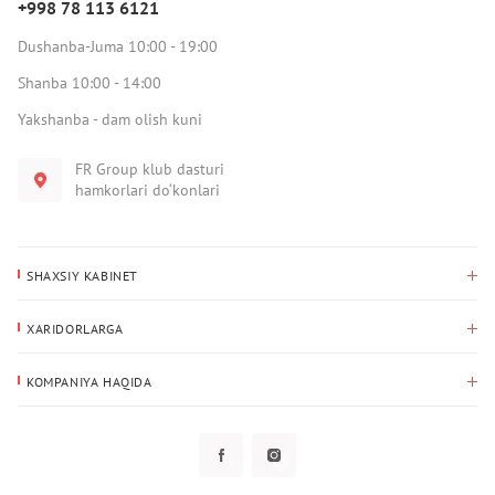
+998 78 113 6121
Dushanba-Juma 10:00 - 19:00
Shanba 10:00 - 14:00
Yakshanba - dam olish kuni
FR Group klub dasturi
hamkorlari do‘konlari
SHAXSIY KABINET
Xaridlar tarixi
XARIDORLARGA
Mening ma’lumotlarim
To‘lov va yetkazib berish
Yetkazib berish manzili
KOMPANIYA HAQIDA
Qaytarish
Biz haqimizda
Sevimlilar
Savol-javoblar
Maxfiylik siyosati
Klub dasturi
Klub dasturi
Yangiliklar
Tarqatmalar