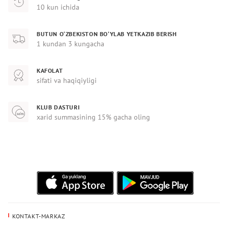
10 kun ichida
BUTUN O‘ZBEKISTON BO‘YLAB YETKAZIB BERISH
1 kundan 3 kungacha
KAFOLAT
sifati va haqiqiyligi
KLUB DASTURI
xarid summasining 15% gacha oling
KONTAKT-MARKAZ