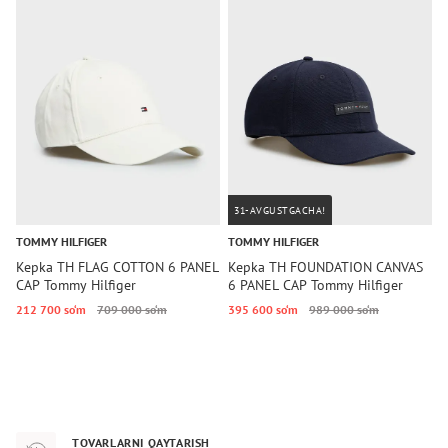
31-AVGUSTGACHA!
TOMMY HILFIGER
TOMMY HILFIGER
U
Kepka TH FLAG COTTON 6 PANEL
Kepka TH FOUNDATION CANVAS
K
CAP Tommy Hilfiger
6 PANEL CAP Tommy Hilfiger
A
212 700 so‘m
709 000 so‘m
395 600 so‘m
989 000 so‘m
3
TOVARLARNI QAYTARISH