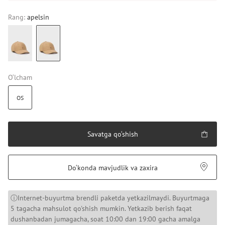
Rang:
apelsin
O‘lcham
OS
Savatga qo‘shish
Do‘konda mavjudlik va zaxira
ⓘInternet-buyurtma brendli paketda yetkazilmaydi. Buyurtmaga
5 tagacha mahsulot qo'shish mumkin. Yetkazib berish faqat
dushanbadan jumagacha, soat 10:00 dan 19:00 gacha amalga