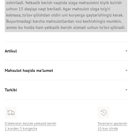
oshiriladi. Yetkazib berish vaqtida sizga mahsulotni kiyib ko'rish
uchun 15 daqiqa vaqt beriladi. Agar mahsulot sizga to'g'ri
kelmasa, to'lov qilishdan oldin uni kuryerga qaytarishingiz kerak.
Buyurtmadagi barcha mahsulotlardan voz kechishingiz mumkin,
ammo bu holda ham yetkazib berish xizmati uchun to'lov qilinadi.
Artikul
AM0AM13008
Mahsulot haqida ma'lumot
Rang: qaymoqrang
Mahkamlagich: Qisqich
Tarkibi
Dekor: Tikilgan logotip
Tarkibi: 100% Paxta
Ishlab chiqarish: Камбоджа
Diametr: sozlanadigan
Soyabon o'lchami: 18x7 sm
O‘zbekiston bo‘ylab yetkazib berish
Tovarlarni qaytarish
1 kundan 3 kungacha
10 kun ichida