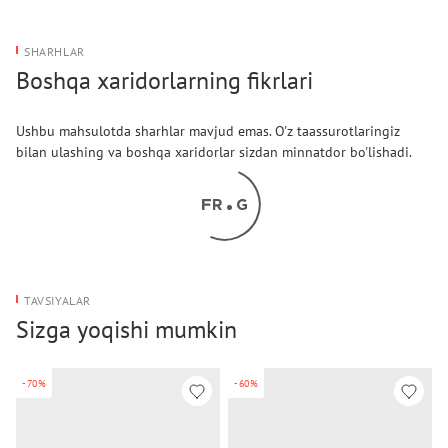
SHARHLAR
Boshqa xaridorlarning fikrlari
Ushbu mahsulotda sharhlar mavjud emas. O'z taassurotlaringiz
bilan ulashing va boshqa xaridorlar sizdan minnatdor bo'lishadi.
TAVSIYALAR
Sizga yoqishi mumkin
-70%
-60%