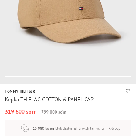
TOMMY HILFIGER
Kepka TH FLAG COTTON 6 PANEL CAP
319 600 so‘m
799 000 so‘m
+15 980 bonus
klub dasturi ishtirokchilari uchun FR Group