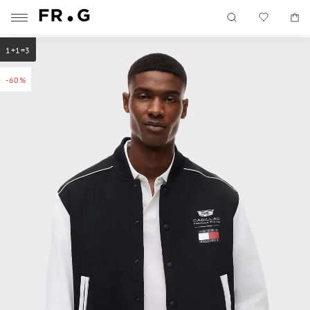
1+1=3
-60%