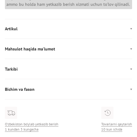
ammo bu holda ham yetkazib berish xizmati uchun to'lov qilinadi.
Artikul
MN0MN00083
Mahsulot haqida ma'lumot
Rang: qora, oq
Mahkamlagich: Tugmalar
Tarkibi
Dekor: Logotip, print
Tarkibi: 100% нейлон
Ishlab chiqarish: Vyetnam
Bichim va fason
Yoqa: tik yoqa
Fason: to‘g‘ri
O‘zbekiston bo‘ylab yetkazib berish
Tovarlarni qaytarish
1 kundan 3 kungacha
10 kun ichida