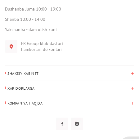
Dushanba-Juma 10:00 - 19:00
Shanba 10:00 - 14:00
Yakshanba - dam olish kuni
FR Group klub dasturi
hamkorlari do‘konlari
SHAXSIY KABINET
Xaridlar tarixi
XARIDORLARGA
Mening ma’lumotlarim
To‘lov va yetkazib berish
Yetkazib berish manzili
KOMPANIYA HAQIDA
Qaytarish
Biz haqimizda
Sevimlilar
Savol-javoblar
Maxfiylik siyosati
Klub dasturi
Klub dasturi
Yangiliklar
Tarqatmalar
Kafolat