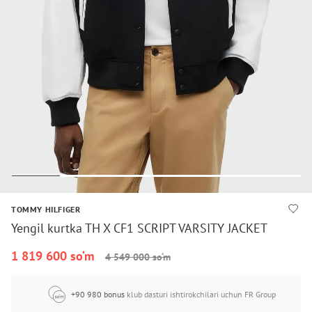
TOMMY HILFIGER
Yengil kurtka TH X CF1 SCRIPT VARSITY JACKET
1 819 600 so‘m
4 549 000 so‘m
+90 980 bonus
klub dasturi ishtirokchilari uchun FR Group