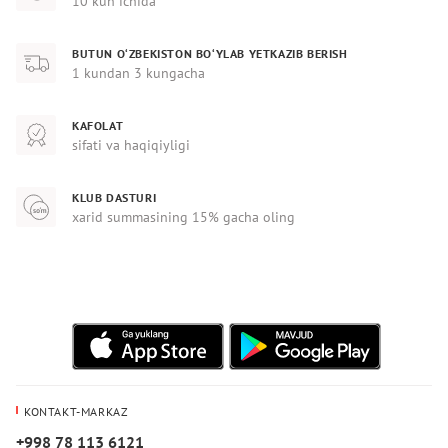
10 kun ichida
BUTUN O‘ZBEKISTON BO‘YLAB YETKAZIB BERISH
1 kundan 3 kungacha
KAFOLAT
sifati va haqiqiyligi
KLUB DASTURI
xarid summasining 15% gacha oling
KONTAKT-MARKAZ
+998 78 113 6121