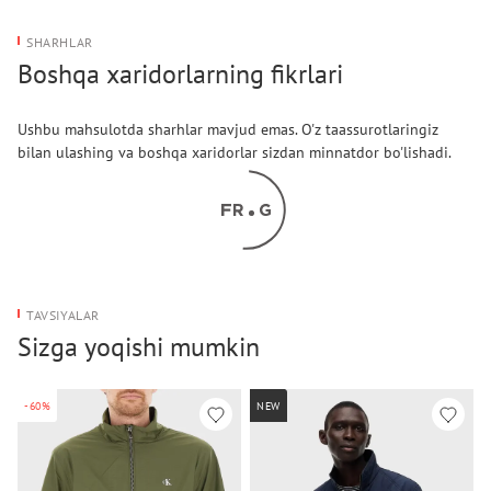
SHARHLAR
Boshqa xaridorlarning fikrlari
Ushbu mahsulotda sharhlar mavjud emas. O'z taassurotlaringiz
bilan ulashing va boshqa xaridorlar sizdan minnatdor bo'lishadi.
TAVSIYALAR
Sizga yoqishi mumkin
-60%
NEW