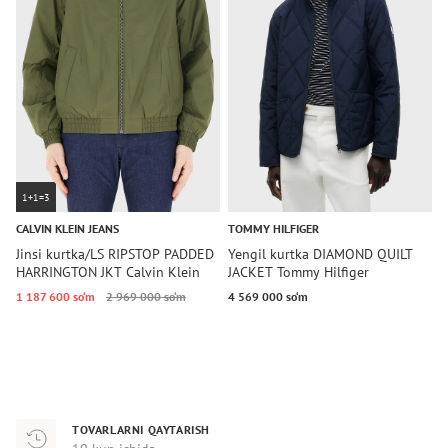
1+1=3
CALVIN KLEIN JEANS
TOMMY HILFIGER
C
Jinsi kurtka/LS RIPSTOP PADDED
Yengil kurtka DIAMOND QUILT
Y
HARRINGTON JKT Calvin Klein
JACKET Tommy Hilfiger
H
Jeans
J
1 187 600 so‘m
2 969 000 so‘m
4 569 000 so‘m
2
TOVARLARNI QAYTARISH