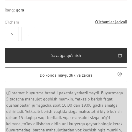
Rang:
qora
O‘lchamlar jadvali
O‘lcham
S
L
Savatga qo‘shish
Do‘konda mavjudlik va zaxira
ⓘInternet-buyurtma brendli paketda yetkazilmaydi. Buyurtmaga
5 tagacha mahsulot qo'shish mumkin. Yetkazib berish faqat
dushanbadan jumagacha, soat 10:00 dan 19:00 gacha amalga
oshiriladi. Yetkazib berish vaqtida sizga mahsulotni kiyib ko'rish
uchun 15 daqiqa vaqt beriladi. Agar mahsulot sizga to'g'ri
kelmasa, to'lov qilishdan oldin uni kuryerga qaytarishingiz kerak.
Buyurtmadagi barcha mahsulotlardan voz kechishingiz mumkin,