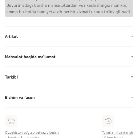
Buyurtmadagi barcha mahsulotlardan voz kechishingiz mumkin,
ammo bu holda ham yetkazib berish xizmati uchun to'lov qilinadi.
Artikul
LV14RE522G
Mahsulot haqida ma'lumot
Rang: qora, och jigarrang
Mahkamlagich: Zamok
Tarkibi
Dekor: Logotip
Tarkibi: 100% Neylon
Ishlab chiqarish: Китай
Bichim va fason
Cho'ntaklar: to‘rtta cho‘ntak
Yoqa: tik yoqa
Fason: to‘g‘ri
Naqsh: pattern-logo
O‘zbekiston bo‘ylab yetkazib berish
Tovarlarni qaytarish
1 kundan 3 kungacha
10 kun ichida