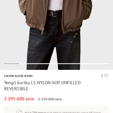
1
CALVIN KLEIN JEANS
Yengil kurtka LS NYLON AOP UNFILLED
REVERSIBLE
2 295 600 so‘m
5 739 000 so‘m
+114 780 bonus
klub dasturi ishtirokchilari uchun FR Group