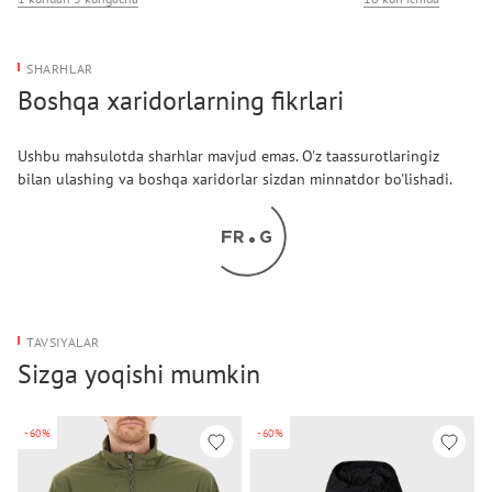
SHARHLAR
Boshqa xaridorlarning fikrlari
Ushbu mahsulotda sharhlar mavjud emas. O'z taassurotlaringiz
bilan ulashing va boshqa xaridorlar sizdan minnatdor bo'lishadi.
TAVSIYALAR
Sizga yoqishi mumkin
-60%
-60%