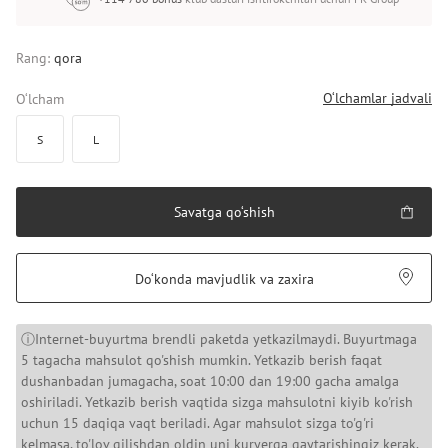
Rang:
qora
O‘lchamlar jadvali
O‘lcham
S
L
Savatga qo‘shish
Do‘konda mavjudlik va zaxira
ⓘInternet-buyurtma brendli paketda yetkazilmaydi. Buyurtmaga
5 tagacha mahsulot qo'shish mumkin. Yetkazib berish faqat
dushanbadan jumagacha, soat 10:00 dan 19:00 gacha amalga
oshiriladi. Yetkazib berish vaqtida sizga mahsulotni kiyib ko'rish
uchun 15 daqiqa vaqt beriladi. Agar mahsulot sizga to'g'ri
kelmasa, to'lov qilishdan oldin uni kuryerga qaytarishingiz kerak.