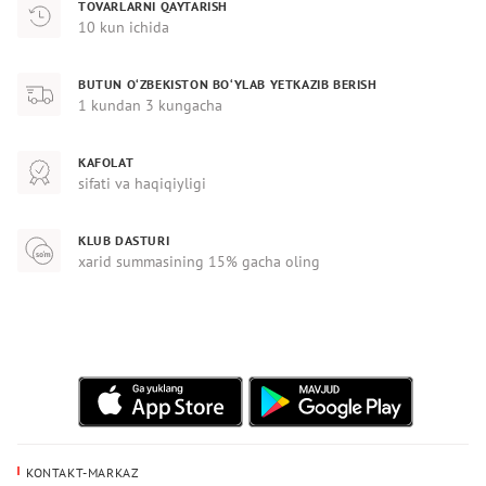
TOVARLARNI QAYTARISH
10 kun ichida
BUTUN O‘ZBEKISTON BO‘YLAB YETKAZIB BERISH
1 kundan 3 kungacha
KAFOLAT
sifati va haqiqiyligi
KLUB DASTURI
xarid summasining 15% gacha oling
KONTAKT-MARKAZ