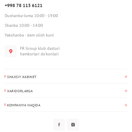
+998 78 113 6121
Dushanba-Juma 10:00 - 19:00
Shanba 10:00 - 14:00
Yakshanba - dam olish kuni
FR Group klub dasturi
hamkorlari do‘konlari
SHAXSIY KABINET
Xaridlar tarixi
XARIDORLARGA
Mening ma’lumotlarim
To‘lov va yetkazib berish
Yetkazib berish manzili
KOMPANIYA HAQIDA
Qaytarish
Biz haqimizda
Sevimlilar
Savol-javoblar
Maxfiylik siyosati
Klub dasturi
Klub dasturi