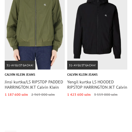
31-AVGUSTGACHA!
31-AVGUSTGACHA!
CALVIN KLEIN JEANS
CALVIN KLEIN JEANS
T
Jinsi kurtka/LS RIPSTOP PADDED
Yengil kurtka LS HOODED
Y
HARRINGTON JKT Calvin Klein
RIPSTOP HARRINGTON JKT Calvin
J
Jeans
Klein Jeans
1 187 600 so‘m
2 969 000 so‘m
1 423 600 so‘m
3 559 000 so‘m
4