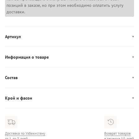
позиций в заказе, но при этом необходимо оплатить услугу
доставки.
Артикул
MN0MN00083
Информация о товаре
Цвет: черный, белый
Застежка: кнопки
Состав
Декор: логотип, принт
Состав: 55% Нейлон/45% Полиамид
Производство: Вьетнам
Крой и фасон
Воротник: стойка
Фасон: прямой
Доставка по Узбекистану
Возврат товаров
от 1 до 3 дней
в течение 10 дней