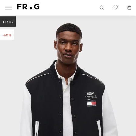
1+1=3
-60%