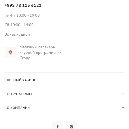
+998 78 113 6121
Пн-Пт 10:00 - 19:00
Сб 10:00 - 14:00
Вс - выходной
Магазины партнеры
клубной программы FR
Group
ЛИЧНЫЙ КАБИНЕТ
История покупок
ПОКУПАТЕЛЯМ
Мои данные
Оплата и доставка
Адрес для доставки
О КОМПАНИИ
Возврат
О нас
Избранное
Вопросы и ответы
Политика конфиденциальности
Клубная программа