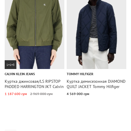
1+1=3
CALVIN KLEIN JEANS
TOMMY HILFIGER
C
Куртка джинсовая/LS RIPSTOP
Куртка демисезонная DIAMOND
К
PADDED HARRINGTON JKT Calvin
QUILT JACKET Tommy Hilfiger
P
Klein Jeans
J
1 187 600 сум
2 969 000 сум
4 569 000 сум
2