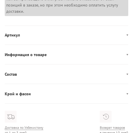
позиций в заказе, но при этом необходимо оплатить услугу
доставки.
Артикул
LV14RE522G
Информация о товаре
Цвет: черный, бежевый
Застежка: молния
Состав
Декор: логотип
Состав: 100% Нейлон
Производство: Китай
Крой и фасон
Карманы: четыре кармана
Воротник: стойка
Фасон: прямой
Узор: паттерн-лого
Доставка по Узбекистану
Возврат товаров
от 1 до 3 дней
в течение 10 дней