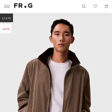
1+1=3
-60%