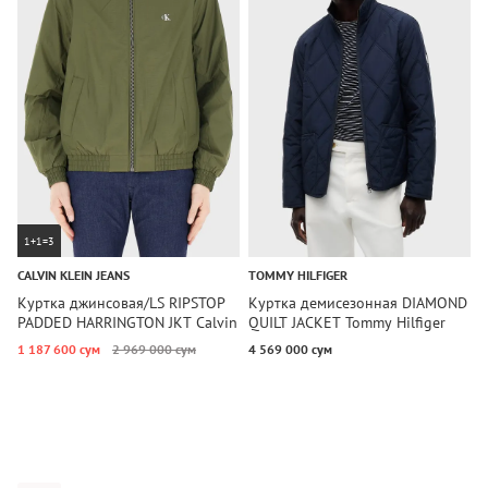
1+1=3
CALVIN KLEIN JEANS
TOMMY HILFIGER
C
Куртка джинсовая/LS RIPSTOP
Куртка демисезонная DIAMOND
К
PADDED HARRINGTON JKT Calvin
QUILT JACKET Tommy Hilfiger
P
Klein Jeans
J
1 187 600 сум
2 969 000 сум
4 569 000 сум
2