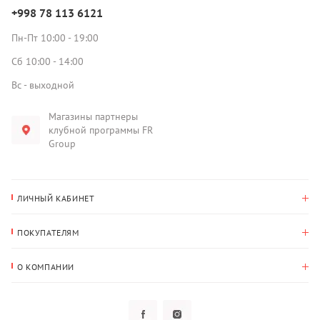
+998 78 113 6121
Пн-Пт 10:00 - 19:00
Сб 10:00 - 14:00
Вс - выходной
Магазины партнеры
клубной программы FR
Group
ЛИЧНЫЙ КАБИНЕТ
История покупок
ПОКУПАТЕЛЯМ
Мои данные
Оплата и доставка
Адрес для доставки
О КОМПАНИИ
Возврат
О нас
Избранное
Вопросы и ответы
Политика конфиденциальности
Клубная программа